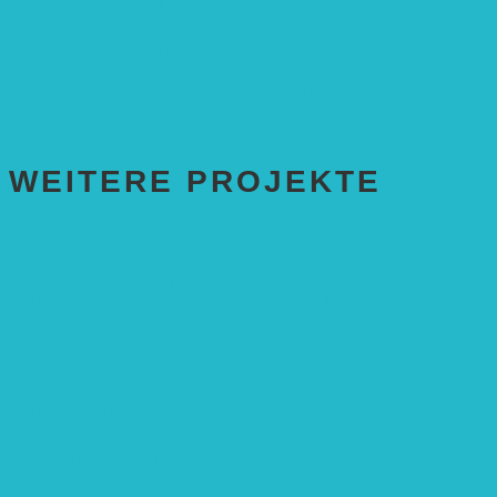
„Klimaschutz und Biomasse­erzeugung durch
Agroforstsysteme“
„Klimaschutz und biologische Vielfalt durch
Agroforstsysteme“
Erste Agroforstfläche im Odenwald bei Michelstadt
WEITERE PROJEKTE
ENTWICKLUNGS­ZUSAMMENARBEIT
Solaranlage in Kampala, Uganda
Solarbrunnen für Grundschule, Sierra Leone
Solarenergie für Bildung, Uganda
SolGhana – Connecting Schools
Solares Wasserpumpensystem
Solare Medizinstationen
Solare Feldbewässerung
EINZELPROJEKTE