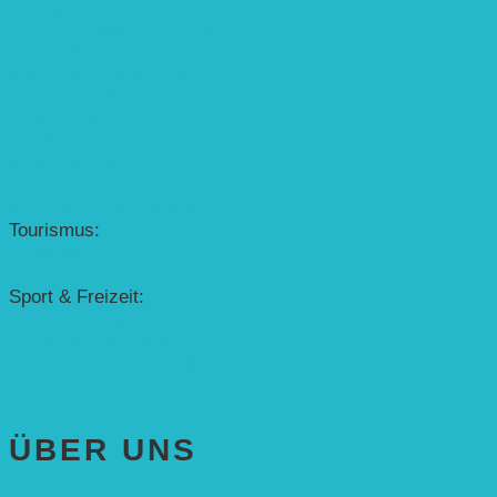
Öffentlichkeitsarbeit
Meeresschildkrötenschutz
Solarzelle mit Tracker
Studentisches Energieforum
Energiedetektive
Weißrussland
Erfolgscontracting
Denkmalschutz
Solar-Sonnenuhr
Forschung & Entwicklung
Tourismus:
– Baikalsee
– Solarschiff Heidelberg
Sport & Freizeit:
– Energielernpfad
– Solarboot-Regatta
Hauswirtschaftstechnik
ÜBER UNS