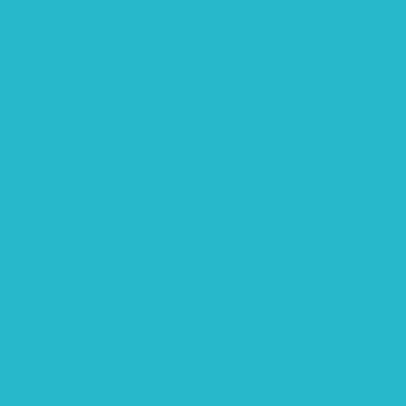
AKTUELLES
STIFTUNG
Stifter
Vorstand
Stiftungsrat
Mitarbeitende
Leitbild und Hintergrund
Juristisches
FÖRDERUNG
Antragstellung
SPENDEN & ZUSTIFTUNGEN
KONTAKT
Impressum
Datenschutzerklärung