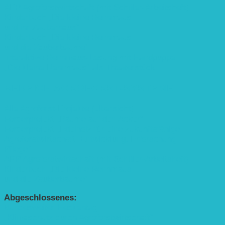
APP Agroforstwirtschaft (mit Schüler-Arbeitsheft)
Kinderbuch „Die kleine Rennmaus
und ihr Zauberhaus“
Kinderbuch „Die kleine Rennmaus
und die Zauberbäume“
Interaktive Rennmaus-Lesung mit Handpuppe
„Die kleine Rennmaus“ als Theaterstück
BEREICH AGROFORST-SYSTEME
Alle Agroforst-Projekte (Übersicht)
Förderprojekt „Bäume auf den Acker“
Förderprojekt „Edelholz für eine zukunftsfähige
Agroforstwirtschaft: Entwicklung, Erforschung,
Pflege”
APP Agroforstwirtschaft (mit Schüler-Arbeitsheft)
Kinderbuch „Die kleine Rennmaus
und die Zauberbäume“
Abgeschlossenes:
Bundesweiter Heckentag
„Klimaschutz durch Agroforstwirtschaft“