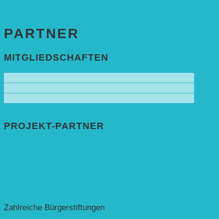
PARTNER
MITGLIEDSCHAFTEN
PROJEKT-PARTNER
Bundesprogramm leben.natur.vielfalt ➚
Deutsche Postcode Lotterie ➚
Eva Mayr-Stihl Stiftung ➚
Deutsche Bundesstiftung Umwelt ➚
Rheinland-Pfalz, Ministerium für Bildung ➚
Stiftung Veolia ➚
Zahlreiche Bürgerstiftungen