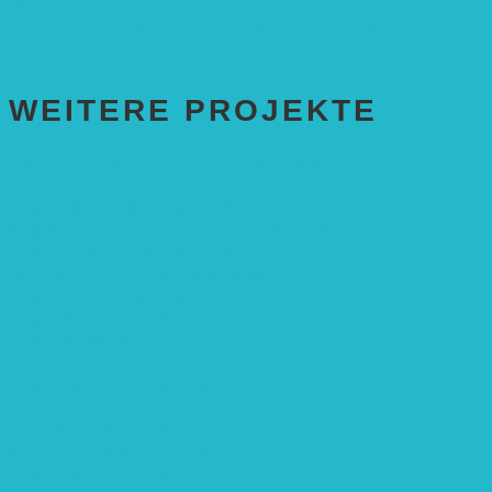
Agroforstsysteme“
Erste Agroforstfläche im Odenwald bei Michelstadt
WEITERE PROJEKTE
ENTWICKLUNGS­ZUSAMMENARBEIT
Solaranlage in Kampala, Uganda
Solarbrunnen für Grundschule, Sierra Leone
Solarenergie für Bildung, Uganda
SolGhana – Connecting Schools
Solares Wasserpumpensystem
Solare Medizinstationen
Solare Feldbewässerung
EINZELPROJEKTE
Öffentlichkeitsarbeit
Meeresschildkrötenschutz
Solarzelle mit Tracker