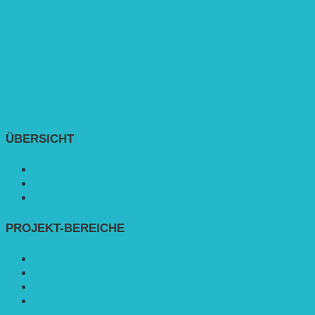
Unternehmerverband B.A.U.M. e. V. (Bundesdeutscher
Arbeitskreis für Umweltbewusstes Management)
Deutsche Bundesstiftung Umwelt
Allianz Umweltstiftung
ÜBERSICHT
Alle Projekte
Schwerpunkt Bildung
Schwerpunkt Agroforstsysteme
PROJEKT-BEREICHE
Bildung
Agroforstsysteme
Entwicklungs­zusammenarbeit
Einzelprojekte