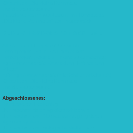
Kinderbuch „Die kleine Rennmaus
und die Zauberbäume“
Interaktive Rennmaus-Lesung mit Handpuppe
„Die kleine Rennmaus“ als Theaterstück
BEREICH AGROFORST-SYSTEME
Alle Agroforst-Projekte (Übersicht)
Förderprojekt „Bäume auf den Acker“
Förderprojekt „Edelholz für eine zukunftsfähige
Agroforstwirtschaft: Entwicklung, Erforschung,
Pflege”
APP Agroforstwirtschaft (mit Schüler-Arbeitsheft)
Kinderbuch „Die kleine Rennmaus
und die Zauberbäume“
Abgeschlossenes:
Bundesweiter Heckentag
„Klimaschutz durch Agroforstwirtschaft“
„Klimaschutz und Biomasse­erzeugung durch
Agroforstsysteme“
„Klimaschutz und biologische Vielfalt durch