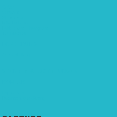
Stifter
Vorstand
Stiftungsrat
Mitarbeitende
Leitbild und Hintergrund
Juristisches
FÖRDERUNG
Antragstellung
SPENDEN & ZUSTIFTUNGEN
KONTAKT
Impressum
Datenschutzerklärung