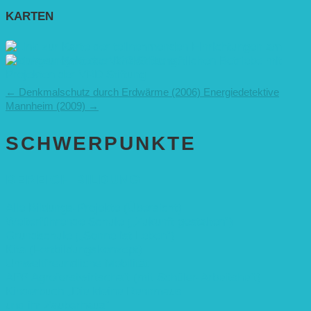
KARTEN
←
Denkmalschutz durch Erdwärme (2006)
Energiedetektive
Mannheim (2009)
→
SCHWER­PUNKTE
BEREICH BILDUNG
Alle Bildungs-Projekte (Übersicht)
Weiterführende Schule („Zukunft gestalten“)
Grundschule („Sonne ist Leben“)
Kita (Fortbildungskonzept)
Umweltfreundliche Mobilität
APP Agroforstwirtschaft (mit Schüler-Arbeitsheft)
Kinderbuch „Die kleine Rennmaus
und ihr Zauberhaus“