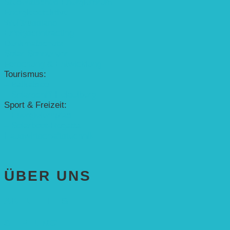
Studentisches Energieforum
Energiedetektive
Weißrussland
Erfolgscontracting
Denkmalschutz
Solar-Sonnenuhr
Forschung & Entwicklung
Tourismus:
– Baikalsee
– Solarschiff Heidelberg
Sport & Freizeit:
– Energielernpfad
– Solarboot-Regatta
Hauswirtschaftstechnik
ÜBER UNS
AKTUELLES
STIFTUNG