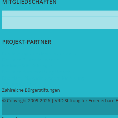
MITGLIEDSCHAFTEN
PROJEKT-PARTNER
Bundesprogramm leben.natur.vielfalt ➚
Deutsche Postcode Lotterie ➚
Eva Mayr-Stihl Stiftung ➚
Deutsche Bundesstiftung Umwelt ➚
Rheinland-Pfalz, Ministerium für Bildung ➚
Stiftung Veolia ➚
Zahlreiche Bürgerstiftungen
© Copyright 2009-2026 | VRD Stiftung für Erneuerbare 