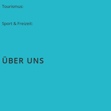
Forschung & Entwicklung
Tourismus:
– Baikalsee
– Solarschiff Heidelberg
Sport & Freizeit:
– Energielernpfad
– Solarboot-Regatta
Hauswirtschaftstechnik
ÜBER UNS
AKTUELLES
STIFTUNG
Stifter
Vorstand
Stiftungsrat