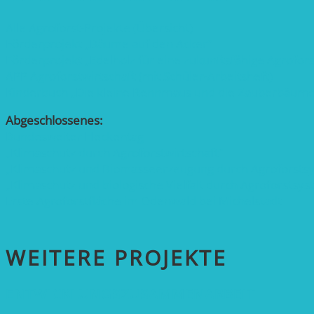
Alle Agroforst-Projekte (Übersicht)
Förderprojekt „Bäume auf den Acker“
Förderprojekt „Edelholz für eine zukunftsfähige Agrofors
APP Agroforstwirtschaft (mit Schüler-Arbeitsheft)
Kinderbuch „Die kleine Rennmaus und die Zauberbäume
Abgeschlossenes:
Bundesweiter Heckentag
„Klimaschutz durch Agroforstwirtschaft“
„Klimaschutz und Biomasse­erzeugung durch Agroforsts
„Klimaschutz und biologische Vielfalt durch Agroforstsy
Erste Agroforstfläche im Odenwald bei Michelstadt
WEITERE PROJEKTE
ENTWICKLUNGS­ZUSAMMENARBEIT