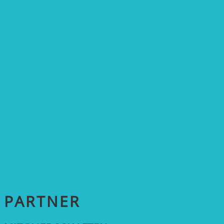
Mitarbeitende
Leitbild und Hintergrund
Juristisches
FÖRDERUNG
Antragstellung
SPENDEN & ZUSTIFTUNGEN
KONTAKT
Impressum
Datenschutzerklärung
PARTNER