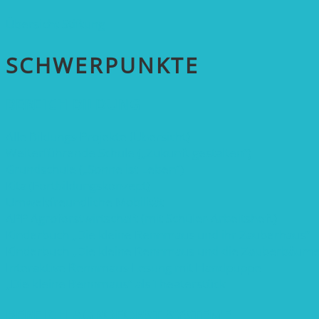
Übersicht Stiftung
SCHWER­PUNKTE
BEREICH BILDUNG
Alle Bildungs-Projekte (Übersicht)
Weiterführende Schule („Zukunft gestalten“)
Grundschule („Sonne ist Leben“)
Kita (Fortbildungskonzept)
Umweltfreundliche Mobilität
APP Agroforstwirtschaft (mit Schüler-Arbeitsheft)
Kinderbuch „Die kleine Rennmaus und ihr Zauberhaus“
Kinderbuch „Die kleine Rennmaus und die Zauberbäume
Interaktive Rennmaus-Lesung mit Handpuppe
„Die kleine Rennmaus“ als Theaterstück
BEREICH AGROFORST-SYSTEME