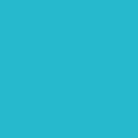
Solaranlage in Kampala, Uganda
Solarbrunnen für Grundschule, Sierra Leone
Solarenergie für Bildung, Uganda
SolGhana – Connecting Schools
Solares Wasserpumpensystem
Solare Medizinstationen
Solare Feldbewässerung
EINZELPROJEKTE
Öffentlichkeitsarbeit
Meeresschildkrötenschutz
Solarzelle mit Tracker
Studentisches Energieforum
Energiedetektive
Weißrussland
Erfolgscontracting
Denkmalschutz
Solar-Sonnenuhr