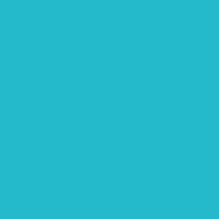
twirtschaft: Entwicklung, Erforschung, Pflege”
“
ysteme“
steme“