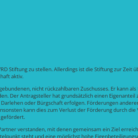
D Stiftung zu stellen. Allerdings ist die Stiftung zur Zei
aft aktiv.
gebundenen, nicht rückzahlbaren Zuschusses. Er kann als P
n. Der Antragsteller hat grundsätzlich einen Eigenanteil
arlehen oder Bürgschaft erfolgen. Förderungen anderer M
nsonsten kann dies zum Verlust der Förderung durch die V
 gefördert.
rtner verstanden, mit denen gemeinsam ein Ziel erreicht 
Mittelpunkt steht und eine möglichst hohe Eigenbeteiligu