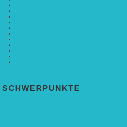
Bildung
Entwicklungs­zusammenarbeit
Erneuerbare Energie
Mobilität
Nachhaltigkeit
Politik & Gesellschaft
Rennmaus
Solarenergie
Sonstiges
Umwelt
VRD Stiftung
Alle Meldungen
SCHWER­PUNKTE
BEREICH BILDUNG
Alle Bildungs-Projekte (Übersicht)
Weiterführende Schule („Zukunft gestalten“)
Grundschule („Sonne ist Leben“)