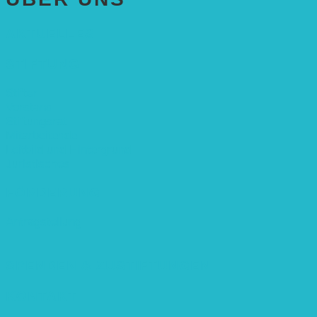
AKTUELLES
STIFTUNG
Stifter
Vorstand
Stiftungsrat
Mitarbeitende
Leitbild und Hintergrund
Juristisches
FÖRDERUNG
Antragstellung
SPENDEN & ZUSTIFTUNGEN
KONTAKT