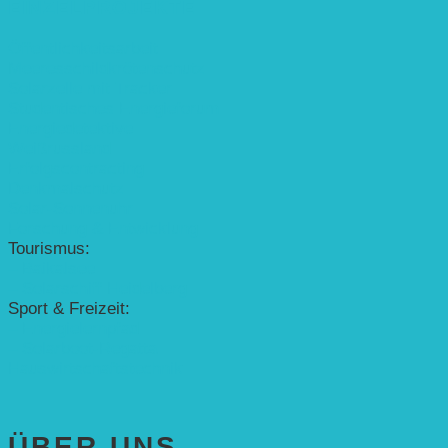
EINZELPROJEKTE
Öffentlichkeitsarbeit
Meeresschildkrötenschutz
Solarzelle mit Tracker
Studentisches Energieforum
Energiedetektive
Weißrussland
Erfolgscontracting
Denkmalschutz
Solar-Sonnenuhr
Forschung & Entwicklung
Tourismus:
– Baikalsee
– Solarschiff Heidelberg
Sport & Freizeit:
– Energielernpfad
– Solarboot-Regatta
Hauswirtschaftstechnik
ÜBER UNS