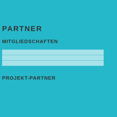
Impressum
Datenschutzerklärung
PARTNER
MITGLIEDSCHAFTEN
PROJEKT-PARTNER
Bundesprogramm leben.natur.vielfalt ➚
Deutsche Postcode Lotterie ➚
Eva Mayr-Stihl Stiftung ➚
Deutsche Bundesstiftung Umwelt ➚
Rheinland-Pfalz, Ministerium für Bildung ➚
Stiftung Veolia ➚