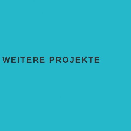
Bundesweiter Heckentag
„Klimaschutz durch Agroforstwirtschaft“
„Klimaschutz und Biomasse­erzeugung durch
Agroforstsysteme“
„Klimaschutz und biologische Vielfalt durch
Agroforstsysteme“
Erste Agroforstfläche im Odenwald bei Michelstadt
WEITERE PROJEKTE
ENTWICKLUNGS­ZUSAMMENARBEIT
Solaranlage in Kampala, Uganda
Solarbrunnen für Grundschule, Sierra Leone
Solarenergie für Bildung, Uganda
SolGhana – Connecting Schools
Solares Wasserpumpensystem
Solare Medizinstationen
Solare Feldbewässerung