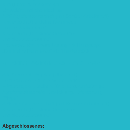
Kita (Fortbildungskonzept)
Umweltfreundliche Mobilität
APP Agroforstwirtschaft (mit Schüler-Arbeitsheft)
Kinderbuch „Die kleine Rennmaus
und ihr Zauberhaus“
Kinderbuch „Die kleine Rennmaus
und die Zauberbäume“
Interaktive Rennmaus-Lesung mit Handpuppe
„Die kleine Rennmaus“ als Theaterstück
BEREICH AGROFORST-SYSTEME
Alle Agroforst-Projekte (Übersicht)
Förderprojekt „Bäume auf den Acker“
Förderprojekt „Edelholz für eine zukunftsfähige
Agroforstwirtschaft: Entwicklung, Erforschung,
Pflege”
APP Agroforstwirtschaft (mit Schüler-Arbeitsheft)
Kinderbuch „Die kleine Rennmaus
und die Zauberbäume“
Abgeschlossenes: