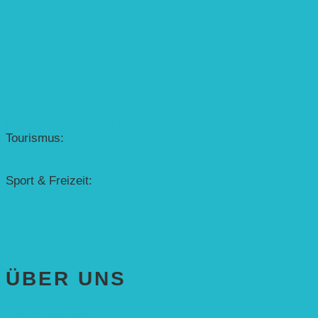
Meeresschildkrötenschutz
Solarzelle mit Tracker
Studentisches Energieforum
Energiedetektive
Weißrussland
Erfolgscontracting
Denkmalschutz
Solar-Sonnenuhr
Forschung & Entwicklung
Tourismus:
– Baikalsee
– Solarschiff Heidelberg
Sport & Freizeit:
– Energielernpfad
– Solarboot-Regatta
Hauswirtschaftstechnik
ÜBER UNS
AKTUELLES