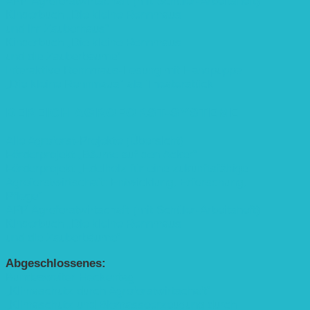
APP Agroforstwirtschaft (mit Schüler-Arbeitsheft)
Kinderbuch „Die kleine Rennmaus
und ihr Zauberhaus“
Kinderbuch „Die kleine Rennmaus
und die Zauberbäume“
Interaktive Rennmaus-Lesung mit Handpuppe
„Die kleine Rennmaus“ als Theaterstück
BEREICH AGROFORST-SYSTEME
Alle Agroforst-Projekte (Übersicht)
Förderprojekt „Bäume auf den Acker“
Förderprojekt „Edelholz für eine zukunftsfähige
Agroforstwirtschaft: Entwicklung, Erforschung,
Pflege”
APP Agroforstwirtschaft (mit Schüler-Arbeitsheft)
Kinderbuch „Die kleine Rennmaus
und die Zauberbäume“
Abgeschlossenes:
Bundesweiter Heckentag
„Klimaschutz durch Agroforstwirtschaft“
„Klimaschutz und Biomasse­erzeugung durch