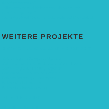
Agroforstsysteme“
„Klimaschutz und biologische Vielfalt durch
Agroforstsysteme“
Erste Agroforstfläche im Odenwald bei Michelstadt
WEITERE PROJEKTE
ENTWICKLUNGS­ZUSAMMENARBEIT
Solaranlage in Kampala, Uganda
Solarbrunnen für Grundschule, Sierra Leone
Solarenergie für Bildung, Uganda
SolGhana – Connecting Schools
Solares Wasserpumpensystem
Solare Medizinstationen
Solare Feldbewässerung
EINZELPROJEKTE
Öffentlichkeitsarbeit