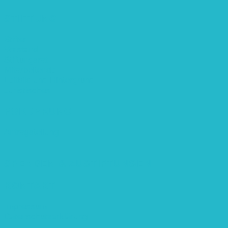
STIFTUNG
Stifter
Vorstand
Stiftungsrat
Mitarbeitende
Leitbild und Hintergrund
Juristisches
FÖRDERUNG
Antragstellung
SPENDEN & ZUSTIFTUNGEN
KONTAKT
Impressum
Datenschutzerklärung