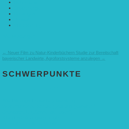
Rennmaus
Solarenergie
Sonstiges
Umwelt
VRD Stiftung
Alle Meldungen
←
Neuer Film zu Natur-Kinderbüchern
Studie zur Bereitschaft
bayerischer Landwirte, Agroforstsysteme anzulegen
→
SCHWER­PUNKTE
BEREICH BILDUNG
Alle Bildungs-Projekte (Übersicht)
Weiterführende Schule („Zukunft gestalten“)
Grundschule („Sonne ist Leben“)
Kita (Fortbildungskonzept)
Umweltfreundliche Mobilität