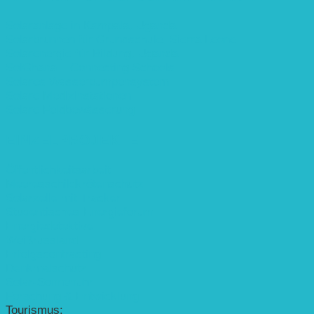
Solaranlage in Kampala, Uganda
Solarbrunnen für Grundschule, Sierra Leone
Solarenergie für Bildung, Uganda
SolGhana – Connecting Schools
Solares Wasserpumpensystem
Solare Medizinstationen
Solare Feldbewässerung
EINZELPROJEKTE
Öffentlichkeitsarbeit
Meeresschildkrötenschutz
Solarzelle mit Tracker
Studentisches Energieforum
Energiedetektive
Weißrussland
Erfolgscontracting
Denkmalschutz
Solar-Sonnenuhr
Forschung & Entwicklung
Tourismus: