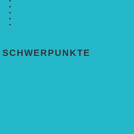
Rennmaus
Solarenergie
Sonstiges
Umwelt
VRD Stiftung
Alle Meldungen
SCHWER­PUNKTE
BEREICH BILDUNG
Alle Bildungs-Projekte (Übersicht)
Weiterführende Schule („Zukunft gestalten“)
Grundschule („Sonne ist Leben“)
Kita (Fortbildungskonzept)
Umweltfreundliche Mobilität
APP Agroforstwirtschaft (mit Schüler-Arbeitsheft)
Kinderbuch „Die kleine Rennmaus und ihr Zauberhaus“
Kinderbuch „Die kleine Rennmaus und die Zauberbäume“
Interaktive Rennmaus-Lesung mit Handpuppe