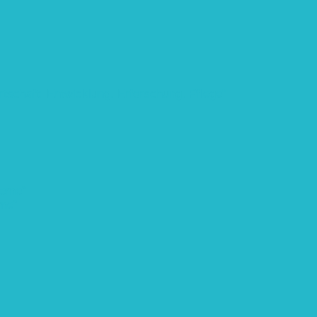
rtschaft: Entwicklung, Erforschung, Pflege”
teme“
eme“