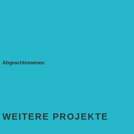
„Die kleine Rennmaus“ als Theaterstück
BEREICH AGROFORST-SYSTEME
Alle Agroforst-Projekte (Übersicht)
Förderprojekt „Bäume auf den Acker“
Förderprojekt „Edelholz für eine zukunftsfähige Agroforstwi
APP Agroforstwirtschaft (mit Schüler-Arbeitsheft)
Kinderbuch „Die kleine Rennmaus und die Zauberbäume“
Abgeschlossenes:
Bundesweiter Heckentag
„Klimaschutz durch Agroforstwirtschaft“
„Klimaschutz und Biomasse­erzeugung durch Agroforstsys
„Klimaschutz und biologische Vielfalt durch Agroforstsyst
Erste Agroforstfläche im Odenwald bei Michelstadt
WEITERE PROJEKTE
ENTWICKLUNGS­ZUSAMMENARBEIT