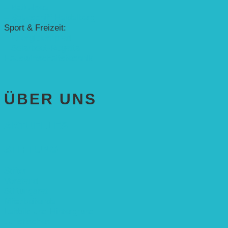
– Baikalsee
– Solarschiff Heidelberg
Sport & Freizeit:
– Energielernpfad
– Solarboot-Regatta
Hauswirtschaftstechnik
ÜBER UNS
AKTUELLES
STIFTUNG
Stifter
Vorstand
Stiftungsrat
Mitarbeitende
Leitbild und Hintergrund
Juristisches