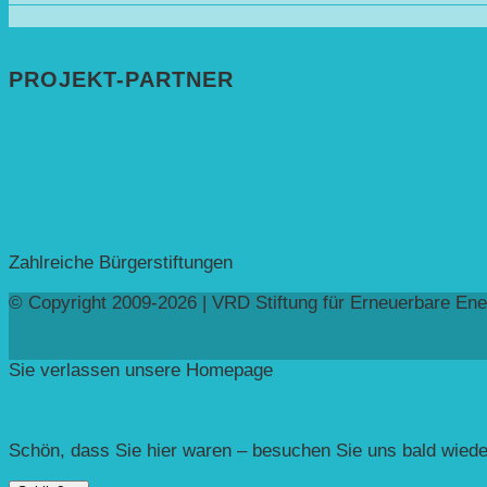
PROJEKT-PARTNER
Bundesprogramm leben.natur.vielfalt ➚
Deutsche Postcode Lotterie ➚
Eva Mayr-Stihl Stiftung ➚
Deutsche Bundesstiftung Umwelt ➚
Rheinland-Pfalz, Ministerium für Bildung ➚
Stiftung Veolia ➚
Zahlreiche Bürgerstiftungen
© Copyright 2009-2026 | VRD Stiftung für Erneuerbare Ene
Sie verlassen unsere Homepage
Schön, dass Sie hier waren – besuchen Sie uns bald wiede