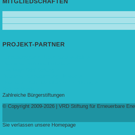
MITGLIEDSCHAFTEN
PROJEKT-PARTNER
Bundesprogramm leben.natur.vielfalt ➚
Deutsche Postcode Lotterie ➚
Eva Mayr-Stihl Stiftung ➚
Deutsche Bundesstiftung Umwelt ➚
Rheinland-Pfalz, Ministerium für Bildung ➚
Stiftung Veolia ➚
Zahlreiche Bürgerstiftungen
© Copyright 2009-2026 | VRD Stiftung für Erneuerbare Ene
Sie verlassen unsere Homepage