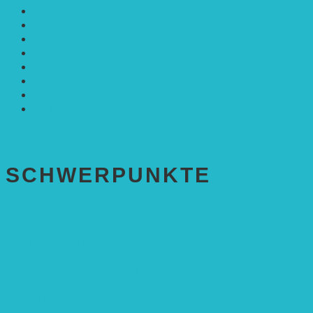
Mobilität
Nachhaltigkeit
Politik & Gesellschaft
Rennmaus
Solarenergie
Sonstiges
Umwelt
VRD Stiftung
Alle Meldungen
SCHWER­PUNKTE
BEREICH BILDUNG
Alle Bildungs-Projekte (Übersicht)
Weiterführende Schule („Zukunft gestalten“)
Grundschule („Sonne ist Leben“)
Kita (Fortbildungskonzept)
Umweltfreundliche Mobilität