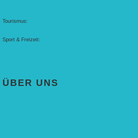
Denkmalschutz
Solar-Sonnenuhr
Forschung & Entwicklung
Tourismus:
– Baikalsee
– Solarschiff Heidelberg
Sport & Freizeit:
– Energielernpfad
– Solarboot-Regatta
Hauswirtschaftstechnik
ÜBER UNS
AKTUELLES
STIFTUNG
Stifter
Vorstand