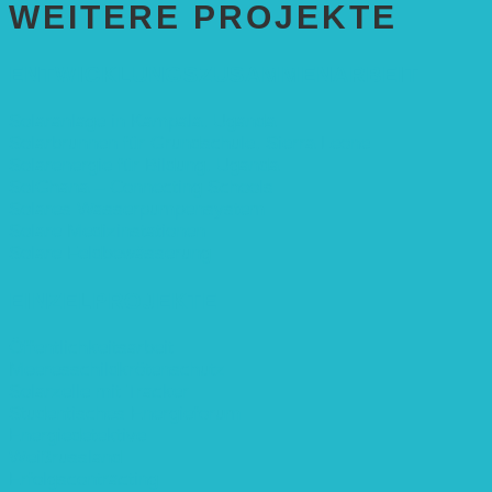
WEITERE PROJEKTE
ENTWICKLUNGS­ZUSAMMENARBEIT
Solaranlage in Kampala, Uganda
Solarbrunnen für Grundschule, Sierra Leone
Solarenergie für Bildung, Uganda
SolGhana – Connecting Schools
Solares Wasserpumpensystem
Solare Medizinstationen
Solare Feldbewässerung
EINZELPROJEKTE
Öffentlichkeitsarbeit
Meeresschildkrötenschutz
Solarzelle mit Tracker
Studentisches Energieforum
Energiedetektive
Weißrussland
Erfolgscontracting