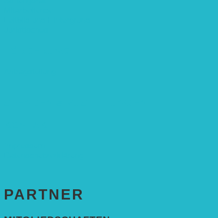
Stiftungsrat
Mitarbeitende
Leitbild und Hintergrund
Juristisches
FÖRDERUNG
Antragstellung
SPENDEN & ZUSTIFTUNGEN
KONTAKT
Impressum
Datenschutzerklärung
PARTNER