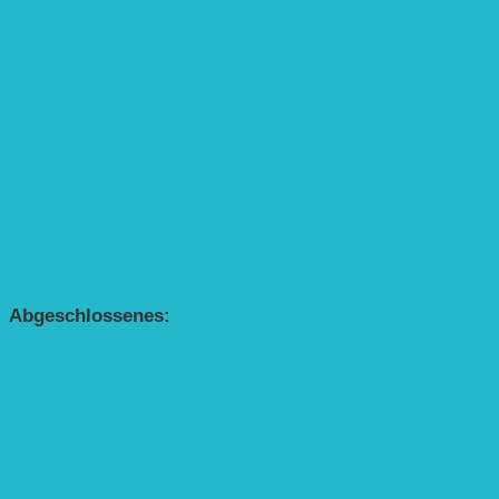
APP Agroforstwirtschaft (mit Schüler-Arbeitsheft)
Kinderbuch „Die kleine Rennmaus und ihr Zauberhaus“
Kinderbuch „Die kleine Rennmaus und die Zauberbäume“
Interaktive Rennmaus-Lesung mit Handpuppe
„Die kleine Rennmaus“ als Theaterstück
BEREICH AGROFORST-SYSTEME
Alle Agroforst-Projekte (Übersicht)
Förderprojekt „Bäume auf den Acker“
Förderprojekt „Edelholz für eine zukunftsfähige Agroforstwi
APP Agroforstwirtschaft (mit Schüler-Arbeitsheft)
Kinderbuch „Die kleine Rennmaus und die Zauberbäume“
Abgeschlossenes:
Bundesweiter Heckentag
„Klimaschutz durch Agroforstwirtschaft“
„Klimaschutz und Biomasse­erzeugung durch Agroforstsys
„Klimaschutz und biologische Vielfalt durch Agroforstsyst
Erste Agroforstfläche im Odenwald bei Michelstadt