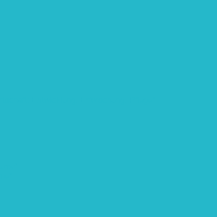
rtschaft: Entwicklung, Erforschung, Pflege”
teme“
eme“