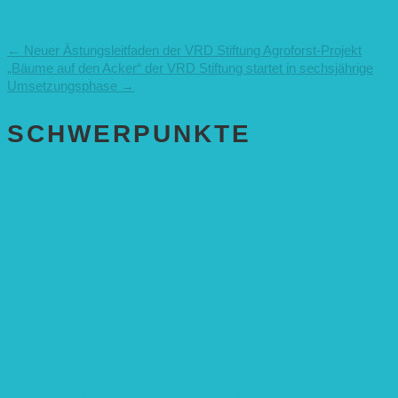
←
Neuer Ästungsleitfaden der VRD Stiftung
Agroforst-Projekt
„Bäume auf den Acker“ der VRD Stiftung startet in sechsjährige
Umsetzungsphase
→
SCHWER­PUNKTE
BEREICH BILDUNG
Alle Bildungs-Projekte (Übersicht)
Weiterführende Schule („Zukunft gestalten“)
Grundschule („Sonne ist Leben“)
Kita (Fortbildungskonzept)
Umweltfreundliche Mobilität
APP Agroforstwirtschaft (mit Schüler-Arbeitsheft)
Kinderbuch „Die kleine Rennmaus
und ihr Zauberhaus“
Kinderbuch „Die kleine Rennmaus
und die Zauberbäume“
Interaktive Rennmaus-Lesung mit Handpuppe