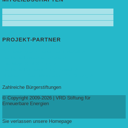
PROJEKT-PARTNER
Bundesprogramm leben.natur.vielfalt ➚
Deutsche Postcode Lotterie ➚
Eva Mayr-Stihl Stiftung ➚
Deutsche Bundesstiftung Umwelt ➚
Rheinland-Pfalz, Ministerium für Bildung ➚
Stiftung Veolia ➚
Zahlreiche Bürgerstiftungen
© Copyright 2009-2026 | VRD Stiftung für
Erneuerbare Energien
Sie verlassen unsere Homepage