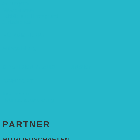
Stiftungsrat
Mitarbeitende
Leitbild und Hintergrund
Juristisches
FÖRDERUNG
Antragstellung
SPENDEN & ZUSTIFTUNGEN
KONTAKT
Impressum
Datenschutzerklärung
PARTNER
MITGLIEDSCHAFTEN