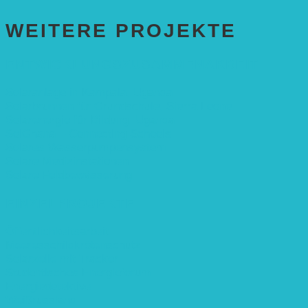
WEITERE PROJEKTE
ENTWICKLUNGS­ZUSAMMENARBEIT
Solaranlage in Kampala, Uganda
Solarbrunnen für Grundschule, Sierra Leone
Solarenergie für Bildung, Uganda
SolGhana – Connecting Schools
Solares Wasserpumpensystem
Solare Medizinstationen
Solare Feldbewässerung
EINZELPROJEKTE
Öffentlichkeitsarbeit
Meeresschildkrötenschutz
Solarzelle mit Tracker
Studentisches Energieforum
Energiedetektive
Weißrussland