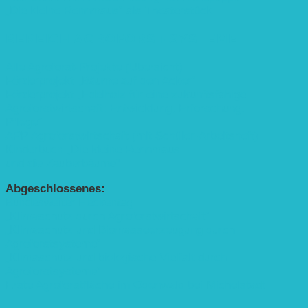
„Die kleine Rennmaus“ als Theaterstück
BEREICH AGROFORST-SYSTEME
Alle Agroforst-Projekte (Übersicht)
Förderprojekt „Bäume auf den Acker“
Förderprojekt „Edelholz für eine zukunftsfähige
Agroforstwirtschaft: Entwicklung, Erforschung,
Pflege”
APP Agroforstwirtschaft (mit Schüler-Arbeitsheft)
Kinderbuch „Die kleine Rennmaus
und die Zauberbäume“
Abgeschlossenes:
Bundesweiter Heckentag
„Klimaschutz durch Agroforstwirtschaft“
„Klimaschutz und Biomasse­erzeugung durch
Agroforstsysteme“
„Klimaschutz und biologische Vielfalt durch
Agroforstsysteme“
Erste Agroforstfläche im Odenwald bei Michelstadt