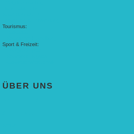
Erfolgscontracting
Denkmalschutz
Solar-Sonnenuhr
Forschung & Entwicklung
Tourismus:
– Baikalsee
– Solarschiff Heidelberg
Sport & Freizeit:
– Energielernpfad
– Solarboot-Regatta
Hauswirtschaftstechnik
ÜBER UNS
AKTUELLES
STIFTUNG
Stifter
Vorstand