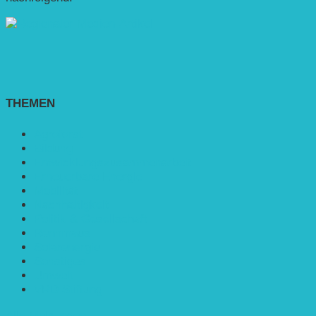
THEMEN
Agroforst
Bildung
Entwicklungs­zusammenarbeit
Erneuerbare Energie
Mobilität
Nachhaltigkeit
Politik & Gesellschaft
Rennmaus
Solarenergie
Sonstiges
Umwelt
VRD Stiftung
Alle Meldungen