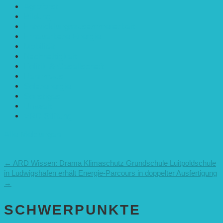
Agroforst
Bildung
Entwicklungs­zusammenarbeit
Erneuerbare Energie
Mobilität
Nachhaltigkeit
Politik & Gesellschaft
Rennmaus
Solarenergie
Sonstiges
Umwelt
VRD Stiftung
Alle Meldungen
←
ARD Wissen: Drama Klimaschutz
Grundschule Luitpoldschule
in Ludwigshafen erhält Energie-Parcours in doppelter Ausfertigung
→
SCHWER­PUNKTE