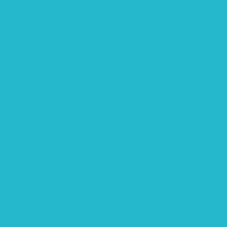
BEREICH BILDUNG
Alle Bildungs-Projekte (Übersicht)
Weiterführende Schule („Zukunft gestalten“)
Grundschule („Sonne ist Leben“)
Kita (Fortbildungskonzept)
Umweltfreundliche Mobilität
APP Agroforstwirtschaft (mit Schüler-Arbeitsheft)
Kinderbuch „Die kleine Rennmaus
und ihr Zauberhaus“
Kinderbuch „Die kleine Rennmaus
und die Zauberbäume“
Interaktive Rennmaus-Lesung mit Handpuppe
„Die kleine Rennmaus“ als Theaterstück
BEREICH AGROFORST-SYSTEME
Alle Agroforst-Projekte (Übersicht)
Förderprojekt „Bäume auf den Acker“
Förderprojekt „Edelholz für eine zukunftsfähige
Agroforstwirtschaft: Entwicklung, Erforschung,