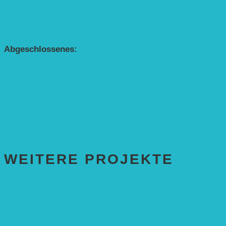
Pflege”
APP Agroforstwirtschaft (mit Schüler-Arbeitsheft)
Kinderbuch „Die kleine Rennmaus
und die Zauberbäume“
Abgeschlossenes:
Bundesweiter Heckentag
„Klimaschutz durch Agroforstwirtschaft“
„Klimaschutz und Biomasse­erzeugung durch
Agroforstsysteme“
„Klimaschutz und biologische Vielfalt durch
Agroforstsysteme“
Erste Agroforstfläche im Odenwald bei Michelstadt
WEITERE PROJEKTE
ENTWICKLUNGS­ZUSAMMENARBEIT
Solaranlage in Kampala, Uganda
Solarbrunnen für Grundschule, Sierra Leone
Solarenergie für Bildung, Uganda