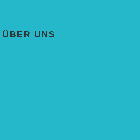
– Solarboot-Regatta
Hauswirtschaftstechnik
ÜBER UNS
AKTUELLES
STIFTUNG
Stifter
Vorstand
Stiftungsrat
Mitarbeitende
Leitbild und Hintergrund
Juristisches
FÖRDERUNG
Antragstellung