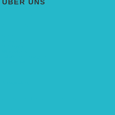
ÜBER UNS
AKTUELLES
STIFTUNG
Stifter
Vorstand
Stiftungsrat
Mitarbeitende
Leitbild und Hintergrund
Juristisches
FÖRDERUNG
Antragstellung
SPENDEN & ZUSTIFTUNGEN
KONTAKT