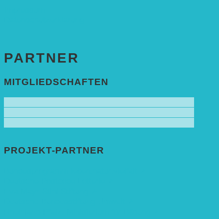
Impressum
Datenschutzerklärung
PARTNER
MITGLIEDSCHAFTEN
PROJEKT-PARTNER
Bundesprogramm leben.natur.vielfalt ➚
Deutsche Postcode Lotterie ➚
Eva Mayr-Stihl Stiftung ➚
Deutsche Bundesstiftung Umwelt ➚
Rheinland-Pfalz, Ministerium für Bildung ➚