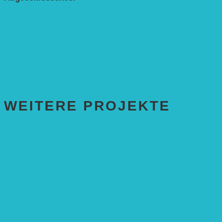
Bundesweiter Heckentag
„Klimaschutz durch Agroforstwirtschaft“
„Klimaschutz und Biomasse­erzeugung durch
Agroforstsysteme“
„Klimaschutz und biologische Vielfalt durch
Agroforstsysteme“
Erste Agroforstfläche im Odenwald bei Michelstadt
WEITERE PROJEKTE
ENTWICKLUNGS­ZUSAMMENARBEIT
Solaranlage in Kampala, Uganda
Solarbrunnen für Grundschule, Sierra Leone
Solarenergie für Bildung, Uganda
SolGhana – Connecting Schools
Solares Wasserpumpensystem
Solare Medizinstationen
Solare Feldbewässerung