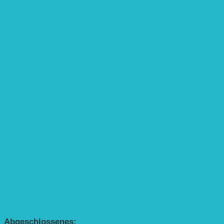
Grundschule („Sonne ist Leben“)
Kita (Fortbildungskonzept)
Umweltfreundliche Mobilität
APP Agroforstwirtschaft (mit Schüler-Arbeitsheft)
Kinderbuch „Die kleine Rennmaus
und ihr Zauberhaus“
Kinderbuch „Die kleine Rennmaus
und die Zauberbäume“
Interaktive Rennmaus-Lesung mit Handpuppe
„Die kleine Rennmaus“ als Theaterstück
BEREICH AGROFORST-SYSTEME
Alle Agroforst-Projekte (Übersicht)
Förderprojekt „Bäume auf den Acker“
Förderprojekt „Edelholz für eine zukunftsfähige
Agroforstwirtschaft: Entwicklung, Erforschung,
Pflege”
APP Agroforstwirtschaft (mit Schüler-Arbeitsheft)
Kinderbuch „Die kleine Rennmaus
und die Zauberbäume“
Abgeschlossenes: