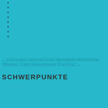
Mobilität
Nachhaltigkeit
Politik & Gesellschaft
Rennmaus
Solarenergie
Sonstiges
Umwelt
VRD Stiftung
Alle Meldungen
←
Elektrisches Lastenrad für den Wiesbadener Aktivspielplatz
"Biberbau"
„Putins Krieg und unser Öl und Gas“
→
SCHWER­PUNKTE
BEREICH BILDUNG
Alle Bildungs-Projekte (Übersicht)
Weiterführende Schule („Zukunft gestalten“)