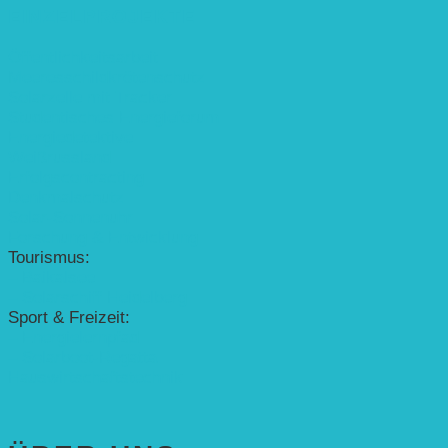
EINZELPROJEKTE
Öffentlichkeitsarbeit
Meeresschildkrötenschutz
Solarzelle mit Tracker
Studentisches Energieforum
Energiedetektive
Weißrussland
Erfolgscontracting
Denkmalschutz
Solar-Sonnenuhr
Forschung & Entwicklung
Tourismus:
– Baikalsee
– Solarschiff Heidelberg
Sport & Freizeit:
– Energielernpfad
– Solarboot-Regatta
Hauswirtschaftstechnik