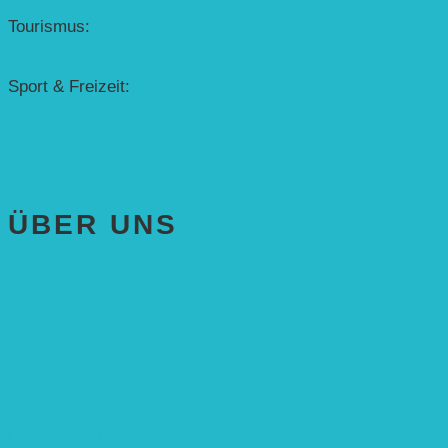
Forschung & Entwicklung
Tourismus:
– Baikalsee
– Solarschiff Heidelberg
Sport & Freizeit:
– Energielernpfad
– Solarboot-Regatta
Hauswirtschaftstechnik
ÜBER UNS
AKTUELLES
STIFTUNG
Stifter
Vorstand
Stiftungsrat
Mitarbeitende
Leitbild und Hintergrund