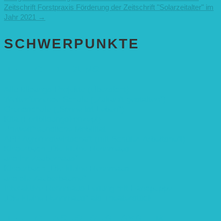
Zeitschrift Forstpraxis
Förderung der Zeitschrift "Solarzeitalter" im
Jahr 2021
→
SCHWER­PUNKTE
BEREICH BILDUNG
Alle Bildungs-Projekte (Übersicht)
Weiterführende Schule („Zukunft gestalten“)
Grundschule („Sonne ist Leben“)
Kita (Fortbildungskonzept)
Umweltfreundliche Mobilität
APP Agroforstwirtschaft (mit Schüler-Arbeitsheft)
Kinderbuch „Die kleine Rennmaus
und ihr Zauberhaus“
Kinderbuch „Die kleine Rennmaus
und die Zauberbäume“
Interaktive Rennmaus-Lesung mit Handpuppe
„Die kleine Rennmaus“ als Theaterstück
BEREICH AGROFORST-SYSTEME