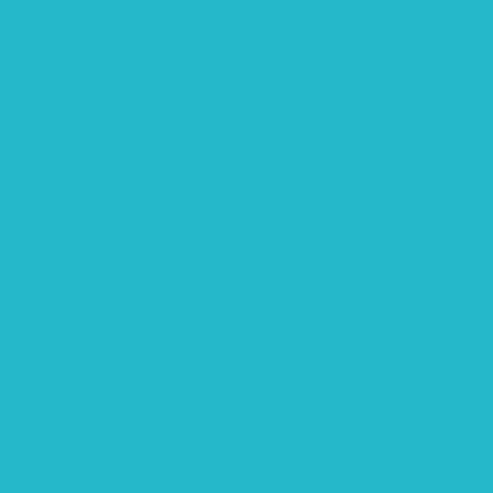
ENTWICKLUNGS­ZUSAMMENARBEIT
Solaranlage in Kampala, Uganda
Solarbrunnen für Grundschule, Sierra Leone
Solarenergie für Bildung, Uganda
SolGhana – Connecting Schools
Solares Wasserpumpensystem
Solare Medizinstationen
Solare Feldbewässerung
EINZELPROJEKTE
Öffentlichkeitsarbeit
Meeresschildkrötenschutz
Solarzelle mit Tracker
Studentisches Energieforum
Energiedetektive
Weißrussland
Erfolgscontracting
Denkmalschutz
Solar-Sonnenuhr