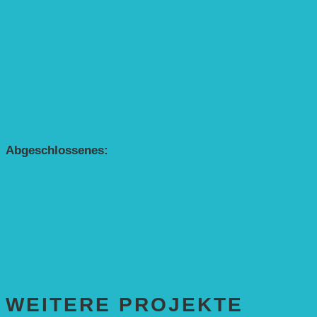
Alle Agroforst-Projekte (Übersicht)
Förderprojekt „Bäume auf den Acker“
Förderprojekt „Edelholz für eine zukunftsfähige
Agroforstwirtschaft: Entwicklung, Erforschung,
Pflege”
APP Agroforstwirtschaft (mit Schüler-Arbeitsheft)
Kinderbuch „Die kleine Rennmaus
und die Zauberbäume“
Abgeschlossenes:
Bundesweiter Heckentag
„Klimaschutz durch Agroforstwirtschaft“
„Klimaschutz und Biomasse­erzeugung durch
Agroforstsysteme“
„Klimaschutz und biologische Vielfalt durch
Agroforstsysteme“
Erste Agroforstfläche im Odenwald bei Michelstadt
WEITERE PROJEKTE