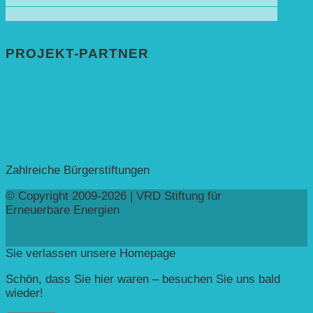
PROJEKT-PARTNER
Bundesprogramm leben.natur.vielfalt ➚
Deutsche Postcode Lotterie ➚
Eva Mayr-Stihl Stiftung ➚
Deutsche Bundesstiftung Umwelt ➚
Rheinland-Pfalz, Ministerium für Bildung ➚
Stiftung Veolia ➚
Zahlreiche Bürgerstiftungen
© Copyright 2009-2026 | VRD Stiftung für
Erneuerbare Energien
Sie verlassen unsere Homepage
Schön, dass Sie hier waren – besuchen Sie uns bald
wieder!