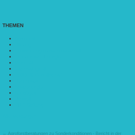
THEMEN
Agroforst
Bildung
Entwicklungs­zusammenarbeit
Erneuerbare Energie
Mobilität
Nachhaltigkeit
Politik & Gesellschaft
Rennmaus
Solarenergie
Sonstiges
Umwelt
VRD Stiftung
Alle Meldungen
←
Agroforstberatungen zu Sonderkonditionen - Bericht in der