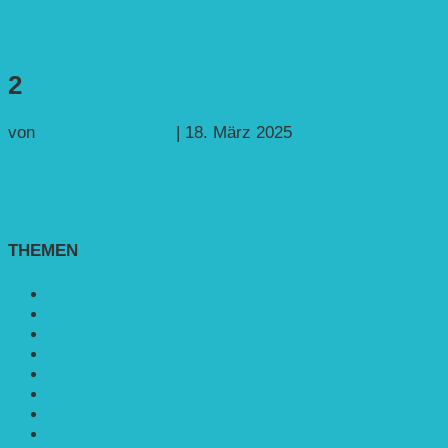
2
von
Dr. Dagmar Leiss
|
18. März 2025
THEMEN
Agroforst
Bildung
Entwicklungs­zusammenarbeit
Erneuerbare Energie
Mobilität
Nachhaltigkeit
Politik & Gesellschaft
Rennmaus