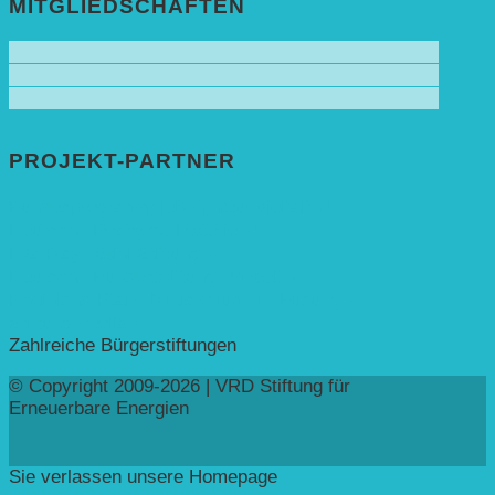
MITGLIEDSCHAFTEN
PROJEKT-PARTNER
Bundesprogramm leben.natur.vielfalt ➚
Deutsche Postcode Lotterie ➚
Eva Mayr-Stihl Stiftung ➚
Deutsche Bundesstiftung Umwelt ➚
Rheinland-Pfalz, Ministerium für Bildung ➚
Stiftung Veolia ➚
Zahlreiche Bürgerstiftungen
© Copyright 2009-2026 | VRD Stiftung für
Erneuerbare Energien
Sie verlassen unsere Homepage