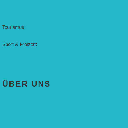
Erfolgscontracting
Denkmalschutz
Solar-Sonnenuhr
Forschung & Entwicklung
Tourismus:
– Baikalsee
– Solarschiff Heidelberg
Sport & Freizeit:
– Energielernpfad
– Solarboot-Regatta
Hauswirtschaftstechnik
ÜBER UNS
AKTUELLES
STIFTUNG
Stifter
Vorstand