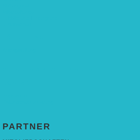
Stiftungsrat
Mitarbeitende
Leitbild und Hintergrund
Juristisches
FÖRDERUNG
Antragstellung
SPENDEN & ZUSTIFTUNGEN
KONTAKT
Impressum
Datenschutzerklärung
PARTNER