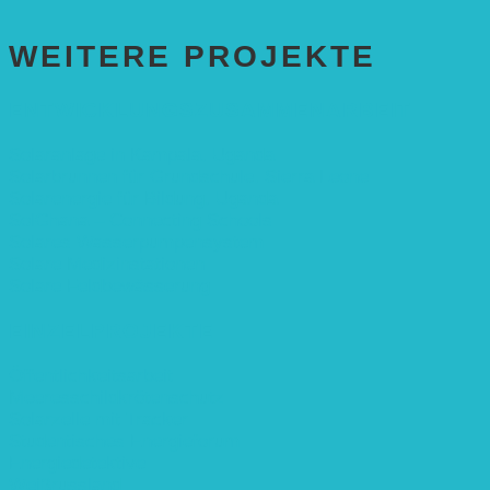
WEITERE PROJEKTE
ENTWICKLUNGS­ZUSAMMENARBEIT
Solaranlage in Kampala, Uganda
Solarbrunnen für Grundschule, Sierra Leone
Solarenergie für Bildung, Uganda
SolGhana – Connecting Schools
Solares Wasserpumpensystem
Solare Medizinstationen
Solare Feldbewässerung
EINZELPROJEKTE
Öffentlichkeitsarbeit
Meeresschildkrötenschutz
Solarzelle mit Tracker
Studentisches Energieforum
Energiedetektive
Weißrussland