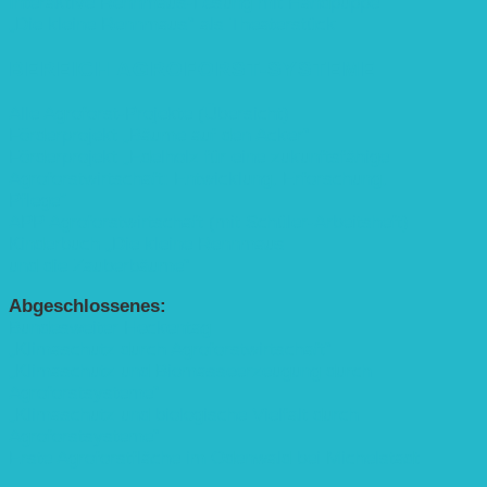
Interaktive Rennmaus-Lesung mit Handpuppe
„Die kleine Rennmaus“ als Theaterstück
BEREICH AGROFORST-SYSTEME
Alle Agroforst-Projekte (Übersicht)
Förderprojekt „Bäume auf den Acker“
Förderprojekt „Edelholz für eine zukunftsfähige
Agroforstwirtschaft: Entwicklung, Erforschung,
Pflege”
APP Agroforstwirtschaft (mit Schüler-Arbeitsheft)
Kinderbuch „Die kleine Rennmaus
und die Zauberbäume“
Abgeschlossenes:
Bundesweiter Heckentag
„Klimaschutz durch Agroforstwirtschaft“
„Klimaschutz und Biomasse­erzeugung durch
Agroforstsysteme“
„Klimaschutz und biologische Vielfalt durch
Agroforstsysteme“
Erste Agroforstfläche im Odenwald bei Michelstadt