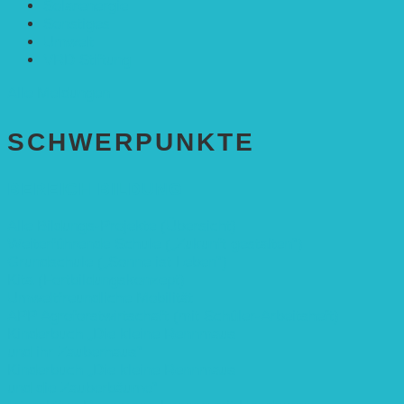
Solarenergie
Sonstiges
Umwelt
VRD Stiftung
Alle Meldungen
SCHWER­PUNKTE
BEREICH BILDUNG
Alle Bildungs-Projekte (Übersicht)
Weiterführende Schule („Zukunft gestalten“)
Grundschule („Sonne ist Leben“)
Kita (Fortbildungskonzept)
Umweltfreundliche Mobilität
APP Agroforstwirtschaft (mit Schüler-Arbeitsheft)
Kinderbuch „Die kleine Rennmaus
und ihr Zauberhaus“
Kinderbuch „Die kleine Rennmaus
und die Zauberbäume“