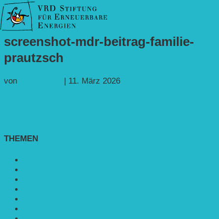
screenshot-mdr-beitrag-familie-
prautzsch
von
Webmaster
|
11. März 2026
THEMEN
Agroforst
Bildung
Entwicklungs­zusammenarbeit
Erneuerbare Energie
Mobilität
Nachhaltigkeit
Politik & Gesellschaft