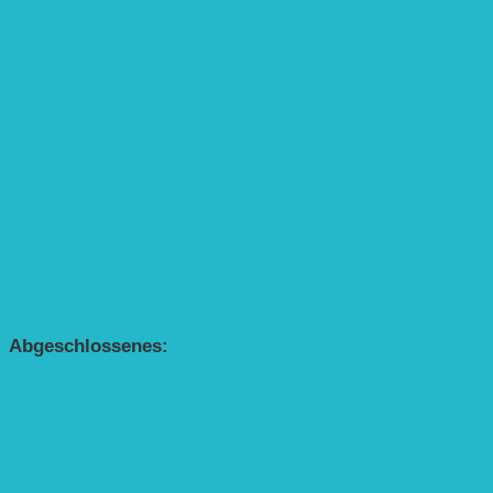
und die Zauberbäume“
Interaktive Rennmaus-Lesung mit Handpuppe
„Die kleine Rennmaus“ als Theaterstück
BEREICH AGROFORST-SYSTEME
Alle Agroforst-Projekte (Übersicht)
Förderprojekt „Bäume auf den Acker“
Förderprojekt „Edelholz für eine zukunftsfähige
Agroforstwirtschaft: Entwicklung, Erforschung,
Pflege”
APP Agroforstwirtschaft (mit Schüler-Arbeitsheft)
Kinderbuch „Die kleine Rennmaus
und die Zauberbäume“
Abgeschlossenes:
Bundesweiter Heckentag
„Klimaschutz durch Agroforstwirtschaft“
„Klimaschutz und Biomasse­erzeugung durch
Agroforstsysteme“
„Klimaschutz und biologische Vielfalt durch
Agroforstsysteme“