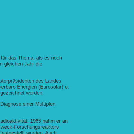
 für das Thema, als es noch
m gleichen Jahr die
isterpräsidenten des Landes
erbare Energien (Eurosolar) e.
sgezeichnet worden.
 Diagnose einer Multiplen
dioaktivität: 1965 nahm er an
rzweck-Forschungsreaktors
 festgestellt wurden. Auch