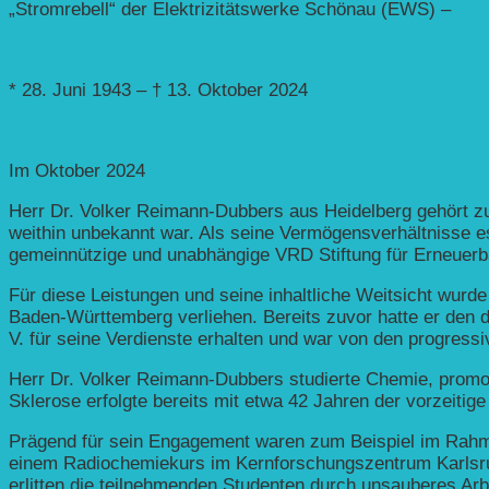
„Stromrebell“ der Elektrizitätswerke Schönau (EWS) –
* 28. Juni 1943 – † 13. Oktober 2024
Im Oktober 2024
Herr Dr. Volker Reimann-Dubbers aus Heidelberg gehört zu
weithin unbekannt war. Als seine Vermögensverhältnisse es 
gemeinnützige und unabhängige VRD Stiftung für Erneuerba
Für diese Leistungen und seine inhaltliche Weitsicht wur
Baden-Württemberg verliehen. Bereits zuvor hatte er den d
V. für seine Verdienste erhalten und war von den progress
Herr Dr. Volker Reimann-Dubbers studierte Chemie, promovi
Sklerose erfolgte bereits mit etwa 42 Jahren der vorzeitige
Prägend für sein Engagement waren zum Beispiel im Rahme
einem Radiochemiekurs im Kernforschungszentrum Karlsru
erlitten die teilnehmenden Studenten durch unsauberes Arbe