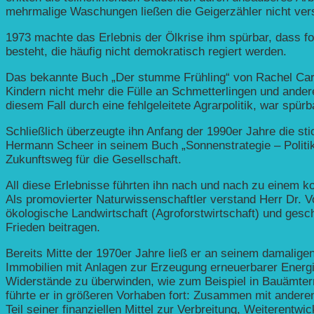
mehrmalige Waschungen ließen die Geigerzähler nicht vers
1973 machte das Erlebnis der Ölkrise ihm spürbar, dass f
besteht, die häufig nicht demokratisch regiert werden.
Das bekannte Buch „Der stumme Frühling“ von Rachel Carso
Kindern nicht mehr die Fülle an Schmetterlingen und andere
diesem Fall durch eine fehlgeleitete Agrarpolitik, war spür
Schließlich überzeugte ihn Anfang der 1990er Jahre die 
Hermann Scheer in seinem Buch „Sonnenstrategie – Politik
Zukunftsweg für die Gesellschaft.
All diese Erlebnisse führten ihn nach und nach zu einem 
Als promovierter Naturwissenschaftler verstand Herr Dr. 
ökologische Landwirtschaft (Agroforstwirtschaft) und gesc
Frieden beitragen.
Bereits Mitte der 1970er Jahre ließ er an seinem damaligen
Immobilien mit Anlagen zur Erzeugung erneuerbarer Energie
Widerstände zu überwinden, wie zum Beispiel in Bauämtern
führte er in größeren Vorhaben fort: Zusammen mit anderen
Teil seiner finanziellen Mittel zur Verbreitung, Weiterent