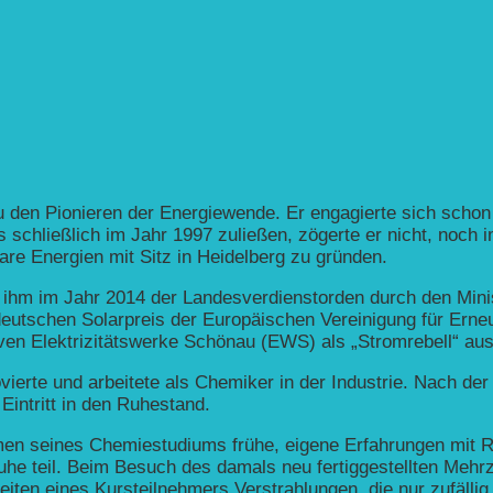
 den Pionieren der Energiewende. Er engagierte sich schon
schließlich im Jahr 1997 zuließen, zögerte er nicht, noch i
re Energien mit Sitz in Heidelberg zu gründen.
de ihm im Jahr 2014 der Landesverdienstorden durch den Min
eutschen Solarpreis der Europäischen Vereinigung für Erneu
iven Elektrizitätswerke Schönau (EWS) als „Stromrebell“ au
erte und arbeitete als Chemiker in der Industrie. Nach der
 Eintritt in den Ruhestand.
n seines Chemiestudiums frühe, eigene Erfahrungen mit Ra
he teil. Beim Besuch des damals neu fertiggestellten Meh
iten eines Kursteilnehmers Verstrahlungen, die nur zufällig