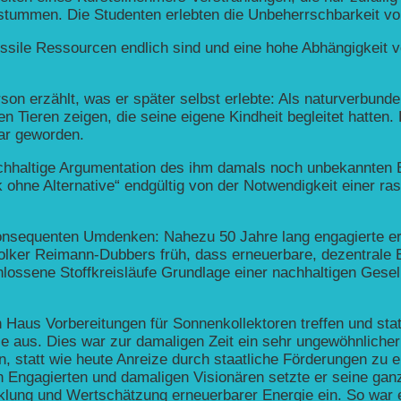
tummen. Die Studenten erlebten die Unbeherrschbarkeit von
ossile Ressourcen endlich sind und eine hohe Abhängigkeit 
n erzählt, was er später selbst erlebte: Als naturverbund
n Tieren zeigen, die seine eigene Kindheit begleitet hatten.
bar geworden.
stichhaltige Argumentation des ihm damals noch unbekannte
 ohne Alternative“ endgültig von der Notwendigkeit einer r
konsequenten Umdenken: Nahezu 50 Jahre lang engagierte er 
Volker Reimann-Dubbers früh, dass erneuerbare, dezentrale 
hlossene Stoffkreisläufe Grundlage einer nachhaltigen Gesel
 Haus Vorbereitungen für Sonnenkollektoren treffen und stat
 aus. Dies war zur damaligen Zeit ein sehr ungewöhnlicher 
, statt wie heute Anreize durch staatliche Förderungen zu 
 Engagierten und damaligen Visionären setzte er seine ganz
wicklung und Wertschätzung erneuerbarer Energie ein. So war 