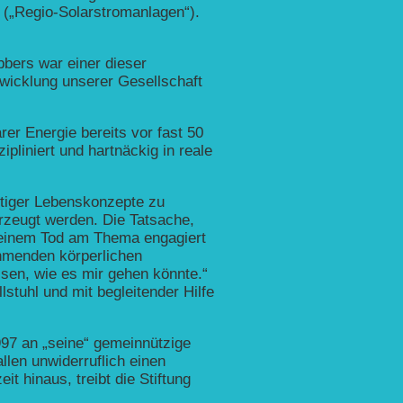
g („Regio-Solarstromanlagen“).
bbers war einer dieser
twicklung unserer Gesellschaft
er Energie bereits vor fast 50
ipliniert und hartnäckig in reale
ltiger Lebenskonzepte zu
erzeugt werden. Die Tatsache,
u seinem Tod am Thema engagiert
ehmenden körperlichen
ssen, wie es mir gehen könnte.“
stuhl und mit begleitender Hilfe
997 an „seine“ gemeinnützige
llen unwiderruflich einen
t hinaus, treibt die Stiftung