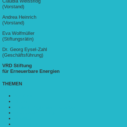
Claudia Weissflog
(Vorstand)
Andrea Heinrich
(Vorstand)
Eva Wolfmüller
(Stiftungsrätin)
Dr. Georg Eysel-Zahl
(Geschäftsführung)
VRD Stiftung
für Erneuerbare Energien
THEMEN
Agroforst
Bildung
Entwicklungs­zusammenarbeit
Erneuerbare Energie
Mobilität
Nachhaltigkeit