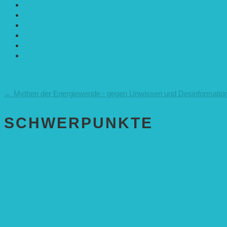
Politik & Gesellschaft
Rennmaus
Solarenergie
Sonstiges
Umwelt
VRD Stiftung
Alle Meldungen
←
Mythen der Energiewende - gegen Unwissen und Desinformatio
SCHWER­PUNKTE
BEREICH BILDUNG
Alle Bildungs-Projekte (Übersicht)
Weiterführende Schule („Zukunft gestalten“)
Grundschule („Sonne ist Leben“)
Kita (Fortbildungskonzept)
Umweltfreundliche Mobilität
APP Agroforstwirtschaft (mit Schüler-Arbeitsheft)