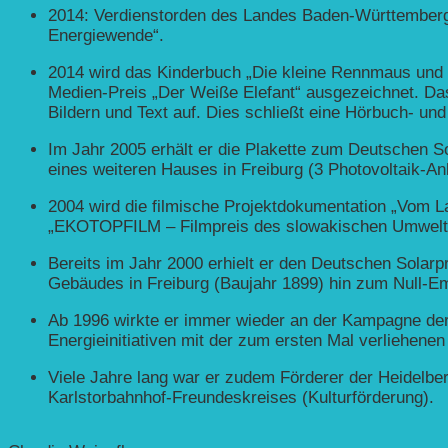
2014: Verdienstorden des Landes Baden-Württemberg „i
Energiewende“.
2014 wird das Kinderbuch „Die kleine Rennmaus und 
Medien-Preis „Der Weiße Elefant“ ausgezeichnet. Das 
Bildern und Text auf. Dies schließt eine Hörbuch- und
Im Jahr 2005 erhält er die Plakette zum Deutschen 
eines weiteren Hauses in Freiburg (3 Photovoltaik-A
2004 wird die filmische Projektdokumentation „Vom L
„EKOTOPFILM – Filmpreis des slowakischen Umweltmi
Bereits im Jahr 2000 erhielt er den Deutschen Sola
Gebäudes in Freiburg (Baujahr 1899) hin zum Null-E
Ab 1996 wirkte er immer wieder an der Kampagne der 
Energieinitiativen mit der zum ersten Mal verliehene
Viele Jahre lang war er zudem Förderer der Heidelb
Karlstorbahnhof-Freundeskreises (Kulturförderung).