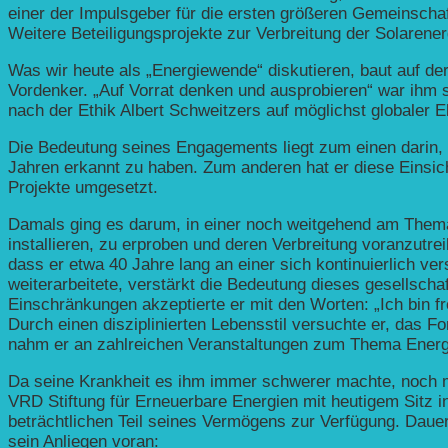
einer der Impulsgeber für die ersten größeren Gemeinschaf
Weitere Beteiligungsprojekte zur Verbreitung der Solarenerg
Was wir heute als „Energiewende“ diskutieren, baut auf de
Vordenker. „Auf Vorrat denken und ausprobieren“ war ihm s
nach der Ethik Albert Schweitzers auf möglichst globaler 
Die Bedeutung seines Engagements liegt zum einen darin, d
Jahren erkannt zu haben. Zum anderen hat er diese Einsicht 
Projekte umgesetzt.
Damals ging es darum, in einer noch weitgehend am Thema 
installieren, zu erproben und deren Verbreitung voranzutre
dass er etwa 40 Jahre lang an einer sich kontinuierlich v
weiterarbeitete, verstärkt die Bedeutung dieses gesellsc
Einschränkungen akzeptierte er mit den Worten: „Ich bin fr
Durch einen disziplinierten Lebensstil versuchte er, das F
nahm er an zahlreichen Veranstaltungen zum Thema Energi
Da seine Krankheit es ihm immer schwerer machte, noch me
VRD Stiftung für Erneuerbare Energien mit heutigem Sitz in 
beträchtlichen Teil seines Vermögens zur Verfügung. Dauerh
sein Anliegen voran: