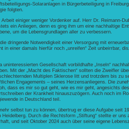
tsbeteiligungs-Solaranlagen in Bürgerbeteiligung in Freibur
ie folgten.
r Arbeit einiger weniger Vordenker auf. Herr Dr. Reimann-Du
tets ein Anliegen, denn es ging ihm um eine nachhaltige En
Ebene, um die Lebensgrundlagen aller zu verbessern.
ie dringende Notwendigkeit einer Versorgung mit erneuerbar
in einer damals hierfür noch „unreifen“ Zeit unbeirrbar, disz
uninteressierten Gesellschaft vorbildhafte „Inseln“ nachha
iben. Mit der „Macht des Faktischen“ sollten die Zweifler üb
erschlechternden Multiplen Sklerose litt und trotzdem bis z
haftlichen Engagements – seines Herzensanliegens. Die zun
oh, dass es mir so gut geht, wie es mir geht, angesichts de
ortschreiben der Krankheit hinauszuzögern. Auch noch im Roll
ewende in Deutschland teil.
hr selbst tun zu können, übertrug er diese Aufgabe seit 1
Heidelberg. Durch die Rechtsform „Stiftung“ stellte er uns a
aft, und seit Oktober 2024 auch über seine eigene Lebenszei