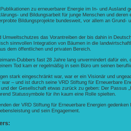
 Publikationen zu erneuerbarer Energie im In- und Ausland g
klärungs- und Bildungsarbeit für junge Menschen und deren
 erprobte Bildungsprojekte bundesweit, vor allem an Grund- 
d Umweltschutzes das Vorantreiben der bis dahin in Deutsc
sch sinnvollen Integration von Bäumen in die landwirtschaftl
aus dem öffentlichen und privaten Bereich.
Reimann-Dubbers fast 28 Jahre lang unvermindert dafür ein, d
seinem Tod kam er regelmäßig in sein Büro um seinen beruf
n stark eingeschränkt war, war er ein Visionär und ungeach
 war – und ist durch seine VRD Stiftung für Erneuerbare En
 und der Gesellschaft etwas zurück zu geben: Der Passus „
rend Statussymbole für ihn kaum eine Rolle spielten.
itenden der VRD Stiftung für Erneuerbare Energien gedenken
ebensleistung und sein Engagement.
ers: