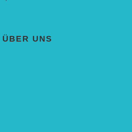
– Energielernpfad
– Solarboot-Regatta
Hauswirtschaftstechnik
ÜBER UNS
AKTUELLES
STIFTUNG
Stifter
Vorstand
Stiftungsrat
Mitarbeitende
Leitbild und Hintergrund
Juristisches
FÖRDERUNG
Antragstellung