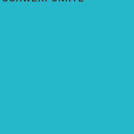
BEREICH BILDUNG
Alle Bildungs-Projekte (Übersicht)
Weiterführende Schule („Zukunft gestalten“)
Grundschule („Sonne ist Leben“)
Kita (Fortbildungskonzept)
Umweltfreundliche Mobilität
APP Agroforstwirtschaft (mit Schüler-Arbeitsheft)
Kinderbuch „Die kleine Rennmaus
und ihr Zauberhaus“
Kinderbuch „Die kleine Rennmaus
und die Zauberbäume“
Interaktive Rennmaus-Lesung mit Handpuppe
„Die kleine Rennmaus“ als Theaterstück
BEREICH AGROFORST-SYSTEME
Alle Agroforst-Projekte (Übersicht)
Förderprojekt „Bäume auf den Acker“
Förderprojekt „Edelholz für eine zukunftsfähige