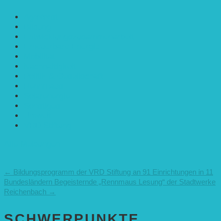
Agroforst
Bildung
Entwicklungs­zusammenarbeit
Erneuerbare Energie
Mobilität
Nachhaltigkeit
Politik & Gesellschaft
Rennmaus
Solarenergie
Sonstiges
Umwelt
VRD Stiftung
Alle Meldungen
←
Bildungsprogramm der VRD Stiftung an 91 Einrichtungen in 11
Bundesländern
Begeisternde „Rennmaus Lesung“ der Stadtwerke
Reichenbach
→
SCHWER­PUNKTE