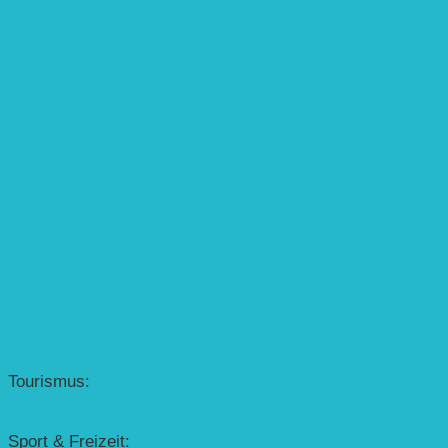
Solarenergie für Bildung, Uganda
SolGhana – Connecting Schools
Solares Wasserpumpensystem
Solare Medizinstationen
Solare Feldbewässerung
EINZELPROJEKTE
Öffentlichkeitsarbeit
Meeresschildkrötenschutz
Solarzelle mit Tracker
Studentisches Energieforum
Energiedetektive
Weißrussland
Erfolgscontracting
Denkmalschutz
Solar-Sonnenuhr
Forschung & Entwicklung
Tourismus:
– Baikalsee
– Solarschiff Heidelberg
Sport & Freizeit: