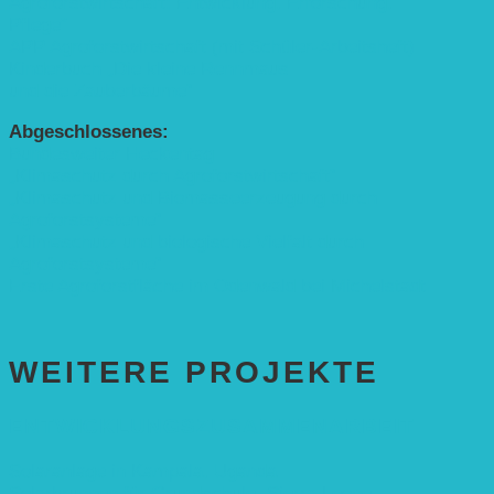
Agroforstwirtschaft: Entwicklung, Erforschung,
Pflege”
APP Agroforstwirtschaft (mit Schüler-Arbeitsheft)
Kinderbuch „Die kleine Rennmaus
und die Zauberbäume“
Abgeschlossenes:
Bundesweiter Heckentag
„Klimaschutz durch Agroforstwirtschaft“
„Klimaschutz und Biomasse­erzeugung durch
Agroforstsysteme“
„Klimaschutz und biologische Vielfalt durch
Agroforstsysteme“
Erste Agroforstfläche im Odenwald bei Michelstadt
WEITERE PROJEKTE
ENTWICKLUNGS­ZUSAMMENARBEIT
Solaranlage in Kampala, Uganda
Solarbrunnen für Grundschule, Sierra Leone