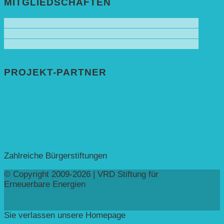
MITGLIEDSCHAFTEN
PROJEKT-PARTNER
Bundesprogramm leben.natur.vielfalt ➚
Deutsche Postcode Lotterie ➚
Eva Mayr-Stihl Stiftung ➚
Deutsche Bundesstiftung Umwelt ➚
Rheinland-Pfalz, Ministerium für Bildung ➚
Stiftung Veolia ➚
Zahlreiche Bürgerstiftungen
© Copyright 2009-2026 | VRD Stiftung für
Erneuerbare Energien
Sie verlassen unsere Homepage