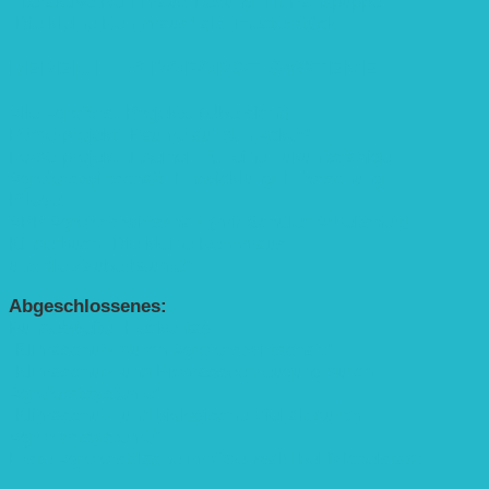
Interaktive Rennmaus-Lesung mit Handpuppe
„Die kleine Rennmaus“ als Theaterstück
BEREICH AGROFORST-SYSTEME
Alle Agroforst-Projekte (Übersicht)
Förderprojekt „Bäume auf den Acker“
Förderprojekt „Edelholz für eine zukunftsfähige
Agroforstwirtschaft: Entwicklung, Erforschung,
Pflege”
APP Agroforstwirtschaft (mit Schüler-Arbeitsheft)
Kinderbuch „Die kleine Rennmaus
und die Zauberbäume“
Abgeschlossenes:
Bundesweiter Heckentag
„Klimaschutz durch Agroforstwirtschaft“
„Klimaschutz und Biomasse­erzeugung durch
Agroforstsysteme“
„Klimaschutz und biologische Vielfalt durch
Agroforstsysteme“
Erste Agroforstfläche im Odenwald bei Michelstadt