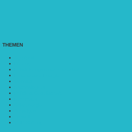
THEMEN
Agroforst
Bildung
Entwicklungs­zusammenarbeit
Erneuerbare Energie
Mobilität
Nachhaltigkeit
Politik & Gesellschaft
Rennmaus
Solarenergie
Sonstiges
Umwelt
VRD Stiftung