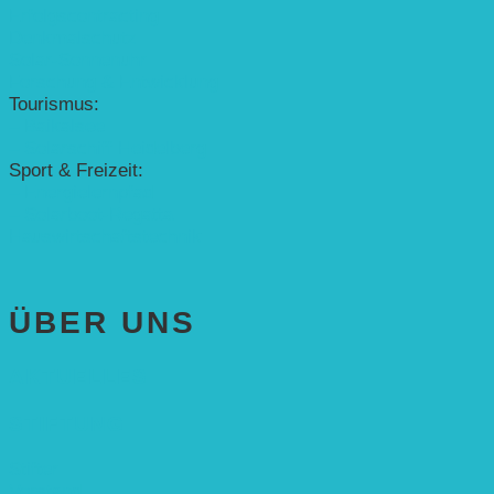
Erfolgscontracting
Denkmalschutz
Solar-Sonnenuhr
Forschung & Entwicklung
Tourismus:
– Baikalsee
– Solarschiff Heidelberg
Sport & Freizeit:
– Energielernpfad
– Solarboot-Regatta
Hauswirtschaftstechnik
ÜBER UNS
AKTUELLES
STIFTUNG
Stifter
Vorstand