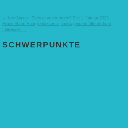
Alle Meldungen
←
Kernfusion - Energie von morgen?
Seit 1. Januar 2023:
Erneuerbare Energie jetzt von „überragendem öffentlichem
Interesse“
→
SCHWER­PUNKTE
BEREICH BILDUNG
Alle Bildungs-Projekte (Übersicht)
Weiterführende Schule („Zukunft gestalten“)
Grundschule („Sonne ist Leben“)
Kita (Fortbildungskonzept)
Umweltfreundliche Mobilität
APP Agroforstwirtschaft (mit Schüler-Arbeitsheft)
Kinderbuch „Die kleine Rennmaus
und ihr Zauberhaus“
Kinderbuch „Die kleine Rennmaus
und die Zauberbäume“