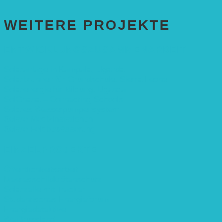
WEITERE PROJEKTE
ENTWICKLUNGS­ZUSAMMENARBEIT
Solaranlage in Kampala, Uganda
Solarbrunnen für Grundschule, Sierra Leone
Solarenergie für Bildung, Uganda
SolGhana – Connecting Schools
Solares Wasserpumpensystem
Solare Medizinstationen
Solare Feldbewässerung
EINZELPROJEKTE
Öffentlichkeitsarbeit
Meeresschildkrötenschutz
Solarzelle mit Tracker
Studentisches Energieforum
Energiedetektive
Weißrussland