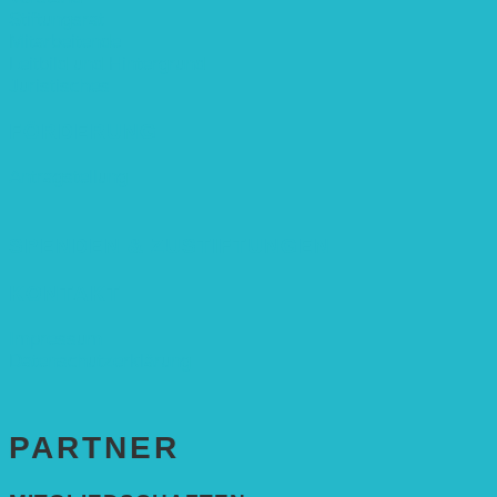
Stiftungsrat
Mitarbeitende
Leitbild und Hintergrund
Juristisches
FÖRDERUNG
Antragstellung
SPENDEN & ZUSTIFTUNGEN
KONTAKT
Impressum
Datenschutzerklärung
PARTNER