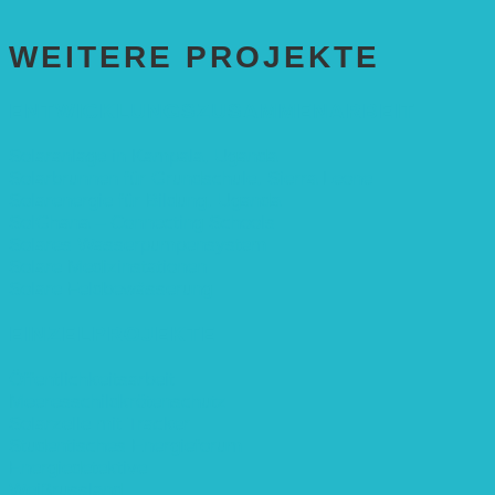
WEITERE PROJEKTE
ENTWICKLUNGS­ZUSAMMENARBEIT
Solaranlage in Kampala, Uganda
Solarbrunnen für Grundschule, Sierra Leone
Solarenergie für Bildung, Uganda
SolGhana – Connecting Schools
Solares Wasserpumpensystem
Solare Medizinstationen
Solare Feldbewässerung
EINZELPROJEKTE
Öffentlichkeitsarbeit
Meeresschildkrötenschutz
Solarzelle mit Tracker
Studentisches Energieforum
Energiedetektive
Weißrussland