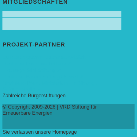
MITGLIEDSCHAFTEN
PROJEKT-PARTNER
Bundesprogramm leben.natur.vielfalt ➚
Deutsche Postcode Lotterie ➚
Eva Mayr-Stihl Stiftung ➚
Deutsche Bundesstiftung Umwelt ➚
Rheinland-Pfalz, Ministerium für Bildung ➚
Stiftung Veolia ➚
Zahlreiche Bürgerstiftungen
© Copyright 2009-2026 | VRD Stiftung für
Erneuerbare Energien
Sie verlassen unsere Homepage