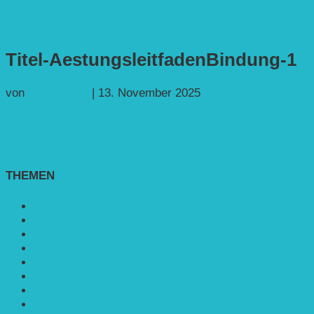
Titel-AestungsleitfadenBindung-1
von
Webmaster
|
13. November 2025
THEMEN
Agroforst
Bildung
Entwicklungs­zusammenarbeit
Erneuerbare Energie
Mobilität
Nachhaltigkeit
Politik & Gesellschaft
Rennmaus