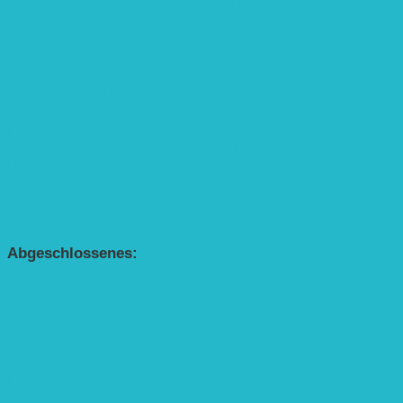
Interaktive Rennmaus-Lesung mit Handpuppe
„Die kleine Rennmaus“ als Theaterstück
BEREICH AGROFORST-SYSTEME
Alle Agroforst-Projekte (Übersicht)
Förderprojekt „Bäume auf den Acker“
Förderprojekt „Edelholz für eine zukunftsfähige
Agroforstwirtschaft: Entwicklung, Erforschung,
Pflege”
APP Agroforstwirtschaft (mit Schüler-Arbeitsheft)
Kinderbuch „Die kleine Rennmaus
und die Zauberbäume“
Abgeschlossenes:
Bundesweiter Heckentag
„Klimaschutz durch Agroforstwirtschaft“
„Klimaschutz und Biomasse­erzeugung durch
Agroforstsysteme“
„Klimaschutz und biologische Vielfalt durch
Agroforstsysteme“
Erste Agroforstfläche im Odenwald bei Michelstadt