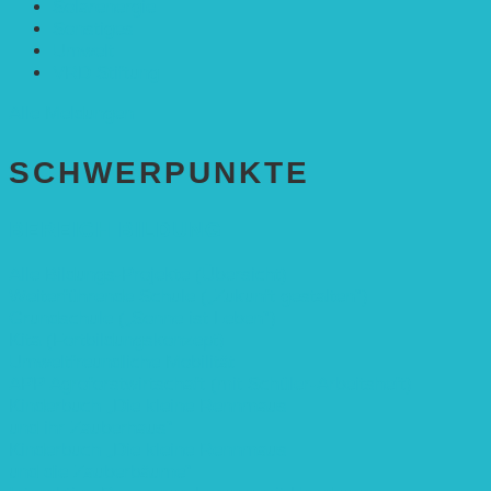
Solarenergie
Sonstiges
Umwelt
VRD Stiftung
Alle Meldungen
SCHWER­PUNKTE
BEREICH BILDUNG
Alle Bildungs-Projekte (Übersicht)
Weiterführende Schule („Zukunft gestalten“)
Grundschule („Sonne ist Leben“)
Kita (Fortbildungskonzept)
Umweltfreundliche Mobilität
APP Agroforstwirtschaft (mit Schüler-Arbeitsheft)
Kinderbuch „Die kleine Rennmaus
und ihr Zauberhaus“
Kinderbuch „Die kleine Rennmaus
und die Zauberbäume“