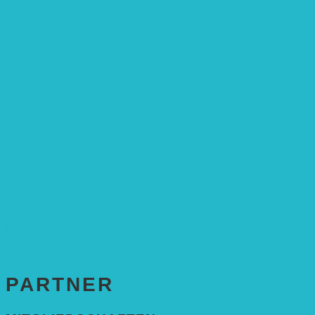
Stiftungsrat
Mitarbeitende
Leitbild und Hintergrund
Juristisches
FÖRDERUNG
Antragstellung
SPENDEN & ZUSTIFTUNGEN
KONTAKT
Impressum
Datenschutzerklärung
PARTNER