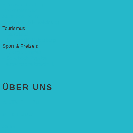
Erfolgscontracting
Denkmalschutz
Solar-Sonnenuhr
Forschung & Entwicklung
Tourismus:
– Baikalsee
– Solarschiff Heidelberg
Sport & Freizeit:
– Energielernpfad
– Solarboot-Regatta
Hauswirtschaftstechnik
ÜBER UNS
AKTUELLES
STIFTUNG
Stifter
Vorstand