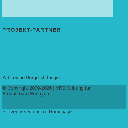
PROJEKT-PARTNER
Bundesprogramm leben.natur.vielfalt ➚
Deutsche Postcode Lotterie ➚
Eva Mayr-Stihl Stiftung ➚
Deutsche Bundesstiftung Umwelt ➚
Rheinland-Pfalz, Ministerium für Bildung ➚
Stiftung Veolia ➚
Zahlreiche Bürgerstiftungen
© Copyright 2009-2026 | VRD Stiftung für
Erneuerbare Energien
Sie verlassen unsere Homepage