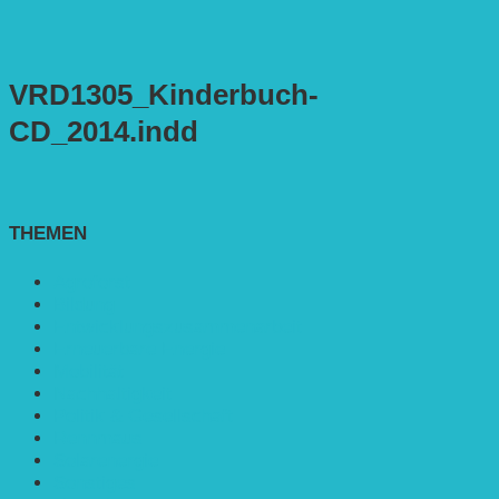
VRD1305_Kinderbuch-
CD_2014.indd
THEMEN
Agroforst
Bildung
Entwicklungs­zusammenarbeit
Erneuerbare Energie
Mobilität
Nachhaltigkeit
Politik & Gesellschaft
Rennmaus
Solarenergie
Sonstiges