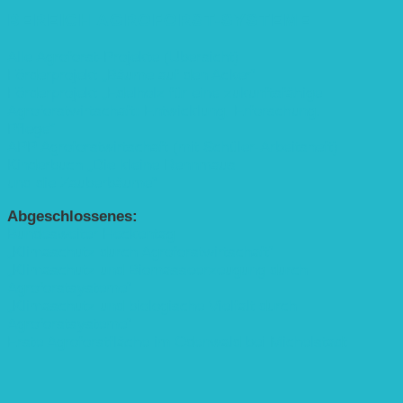
BEREICH AGROFORST-SYSTEME
Alle Agroforst-Projekte (Übersicht)
Förderprojekt „Bäume auf den Acker“
Förderprojekt „Edelholz für eine zukunftsfähige
Agroforstwirtschaft: Entwicklung, Erforschung,
Pflege”
APP Agroforstwirtschaft (mit Schüler-Arbeitsheft)
Kinderbuch „Die kleine Rennmaus
und die Zauberbäume“
Abgeschlossenes:
Bundesweiter Heckentag
„Klimaschutz durch Agroforstwirtschaft“
„Klimaschutz und Biomasse­erzeugung durch
Agroforstsysteme“
„Klimaschutz und biologische Vielfalt durch
Agroforstsysteme“
Erste Agroforstfläche im Odenwald bei Michelstadt