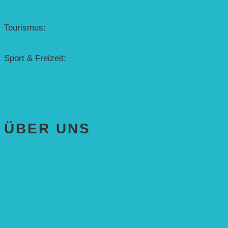
Solar-Sonnenuhr
Forschung & Entwicklung
Tourismus:
– Baikalsee
– Solarschiff Heidelberg
Sport & Freizeit:
– Energielernpfad
– Solarboot-Regatta
Hauswirtschaftstechnik
ÜBER UNS
AKTUELLES
STIFTUNG
Stifter
Vorstand
Stiftungsrat
Mitarbeitende