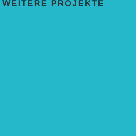
WEITERE PROJEKTE
ENTWICKLUNGS­ZUSAMMENARBEIT
Solaranlage in Kampala, Uganda
Solarbrunnen für Grundschule, Sierra Leone
Solarenergie für Bildung, Uganda
SolGhana – Connecting Schools
Solares Wasserpumpensystem
Solare Medizinstationen
Solare Feldbewässerung
EINZELPROJEKTE
Öffentlichkeitsarbeit
Meeresschildkrötenschutz
Solarzelle mit Tracker
Studentisches Energieforum
Energiedetektive
Weißrussland
Erfolgscontracting
Denkmalschutz