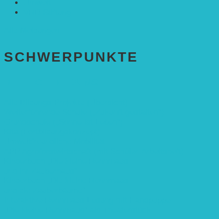
Umwelt
VRD Stiftung
Alle Meldungen
SCHWER­PUNKTE
BEREICH BILDUNG
Alle Bildungs-Projekte (Übersicht)
Weiterführende Schule („Zukunft gestalten“)
Grundschule („Sonne ist Leben“)
Kita (Fortbildungskonzept)
Umweltfreundliche Mobilität
APP Agroforstwirtschaft (mit Schüler-Arbeitsheft)
Kinderbuch „Die kleine Rennmaus
und ihr Zauberhaus“
Kinderbuch „Die kleine Rennmaus
und die Zauberbäume“
Interaktive Rennmaus-Lesung mit Handpuppe
„Die kleine Rennmaus“ als Theaterstück