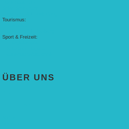
Denkmalschutz
Solar-Sonnenuhr
Forschung & Entwicklung
Tourismus:
– Baikalsee
– Solarschiff Heidelberg
Sport & Freizeit:
– Energielernpfad
– Solarboot-Regatta
Hauswirtschaftstechnik
ÜBER UNS
AKTUELLES
STIFTUNG
Stifter
Vorstand