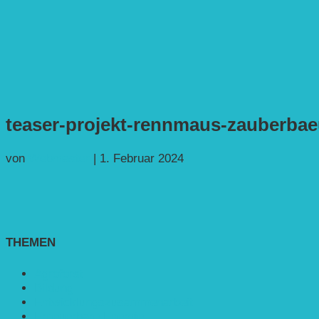
teaser-projekt-rennmaus-zauberba
von
Webmaster
|
1. Februar 2024
THEMEN
Agroforst
Bildung
Entwicklungs­zusammenarbeit
Erneuerbare Energie