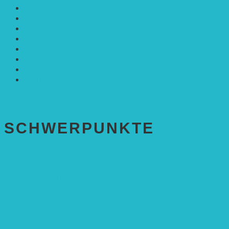
Mobilität
Nachhaltigkeit
Politik & Gesellschaft
Rennmaus
Solarenergie
Sonstiges
Umwelt
VRD Stiftung
Alle Meldungen
SCHWER­PUNKTE
BEREICH BILDUNG
Alle Bildungs-Projekte (Übersicht)
Weiterführende Schule („Zukunft gestalten“)
Grundschule („Sonne ist Leben“)
Kita (Fortbildungskonzept)
Umweltfreundliche Mobilität