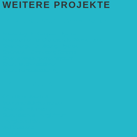
WEITERE PROJEKTE
ENTWICKLUNGS­ZUSAMMENARBEIT
Solaranlage in Kampala, Uganda
Solarbrunnen für Grundschule, Sierra Leone
Solarenergie für Bildung, Uganda
SolGhana – Connecting Schools
Solares Wasserpumpensystem
Solare Medizinstationen
Solare Feldbewässerung
EINZELPROJEKTE
Öffentlichkeitsarbeit
Meeresschildkrötenschutz
Solarzelle mit Tracker
Studentisches Energieforum
Energiedetektive
Weißrussland
Erfolgscontracting