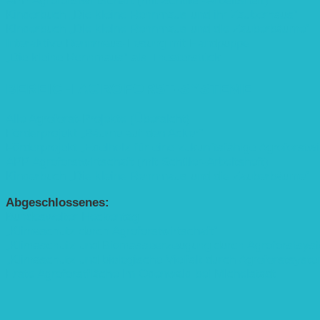
APP Agroforstwirtschaft (mit Schüler-Arbeitsheft)
Kinderbuch „Die kleine Rennmaus und ihr Zauberhaus“
Kinderbuch „Die kleine Rennmaus und die Zauberbäume“
Interaktive Rennmaus-Lesung mit Handpuppe
„Die kleine Rennmaus“ als Theaterstück
BEREICH AGROFORST-SYSTEME
Alle Agroforst-Projekte (Übersicht)
Förderprojekt „Bäume auf den Acker“
Förderprojekt „Edelholz für eine zukunftsfähige Agroforstwi
APP Agroforstwirtschaft (mit Schüler-Arbeitsheft)
Kinderbuch „Die kleine Rennmaus und die Zauberbäume“
Abgeschlossenes:
Bundesweiter Heckentag
„Klimaschutz durch Agroforstwirtschaft“
„Klimaschutz und Biomasse­erzeugung durch Agroforstsys
„Klimaschutz und biologische Vielfalt durch Agroforstsyst
Erste Agroforstfläche im Odenwald bei Michelstadt