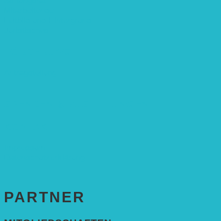
Stiftungsrat
Mitarbeitende
Leitbild und Hintergrund
Juristisches
FÖRDERUNG
Antragstellung
SPENDEN & ZUSTIFTUNGEN
KONTAKT
Impressum
Datenschutzerklärung
PARTNER