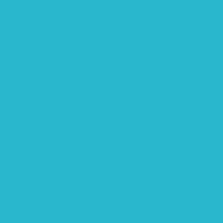
rtschaft: Entwicklung, Erforschung, Pflege”
teme“
eme“