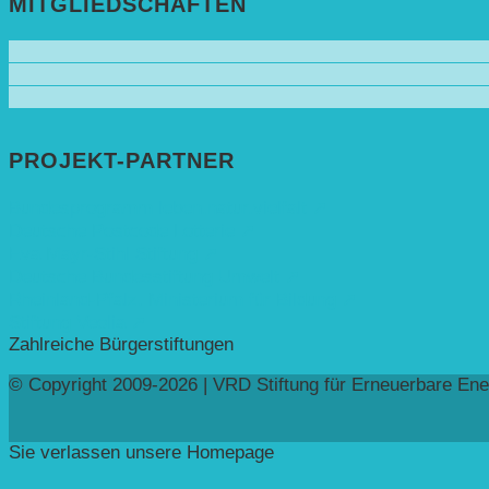
MITGLIEDSCHAFTEN
PROJEKT-PARTNER
Bundesprogramm leben.natur.vielfalt ➚
Deutsche Postcode Lotterie ➚
Eva Mayr-Stihl Stiftung ➚
Deutsche Bundesstiftung Umwelt ➚
Rheinland-Pfalz, Ministerium für Bildung ➚
Stiftung Veolia ➚
Zahlreiche Bürgerstiftungen
© Copyright 2009-2026 | VRD Stiftung für Erneuerbare Ene
Sie verlassen unsere Homepage