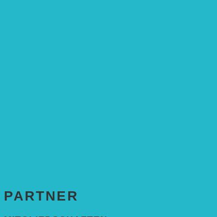
Stiftungsrat
Mitarbeitende
Leitbild und Hintergrund
Juristisches
FÖRDERUNG
Antragstellung
SPENDEN & ZUSTIFTUNGEN
KONTAKT
Impressum
Datenschutzerklärung
PARTNER