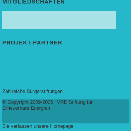
MITGLIEDSCHAFTEN
PROJEKT-PARTNER
Bundesprogramm leben.natur.vielfalt ➚
Deutsche Postcode Lotterie ➚
Eva Mayr-Stihl Stiftung ➚
Deutsche Bundesstiftung Umwelt ➚
Rheinland-Pfalz, Ministerium für Bildung ➚
Stiftung Veolia ➚
Zahlreiche Bürgerstiftungen
© Copyright 2009-2026 | VRD Stiftung für
Erneuerbare Energien
Sie verlassen unsere Homepage