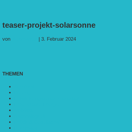
teaser-projekt-solarsonne
von
Webmaster
|
3. Februar 2024
THEMEN
Agroforst
Bildung
Entwicklungs­zusammenarbeit
Erneuerbare Energie
Mobilität
Nachhaltigkeit
Politik & Gesellschaft
Rennmaus