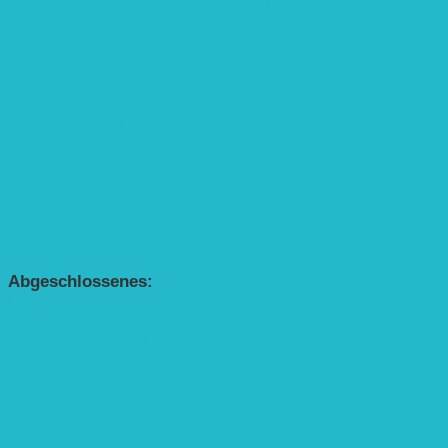
Interaktive Rennmaus-Lesung mit Handpuppe
„Die kleine Rennmaus“ als Theaterstück
BEREICH AGROFORST-SYSTEME
Alle Agroforst-Projekte (Übersicht)
Förderprojekt „Bäume auf den Acker“
Förderprojekt „Edelholz für eine zukunftsfähige
Agroforstwirtschaft: Entwicklung, Erforschung,
Pflege”
APP Agroforstwirtschaft (mit Schüler-Arbeitsheft)
Kinderbuch „Die kleine Rennmaus
und die Zauberbäume“
Abgeschlossenes:
Bundesweiter Heckentag
„Klimaschutz durch Agroforstwirtschaft“
„Klimaschutz und Biomasse­erzeugung durch
Agroforstsysteme“
„Klimaschutz und biologische Vielfalt durch
Agroforstsysteme“
Erste Agroforstfläche im Odenwald bei Michelstadt