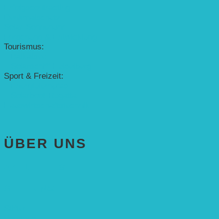
Erfolgscontracting
Denkmalschutz
Solar-Sonnenuhr
Forschung & Entwicklung
Tourismus:
– Baikalsee
– Solarschiff Heidelberg
Sport & Freizeit:
– Energielernpfad
– Solarboot-Regatta
Hauswirtschaftstechnik
ÜBER UNS
AKTUELLES
STIFTUNG
Stifter
Vorstand