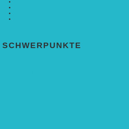
Solarenergie
Sonstiges
Umwelt
VRD Stiftung
Alle Meldungen
SCHWER­PUNKTE
BEREICH BILDUNG
Alle Bildungs-Projekte (Übersicht)
Weiterführende Schule („Zukunft gestalten“)
Grundschule („Sonne ist Leben“)
Kita (Fortbildungskonzept)
Umweltfreundliche Mobilität
APP Agroforstwirtschaft (mit Schüler-Arbeitsheft)
Kinderbuch „Die kleine Rennmaus
und ihr Zauberhaus“
Kinderbuch „Die kleine Rennmaus
und die Zauberbäume“