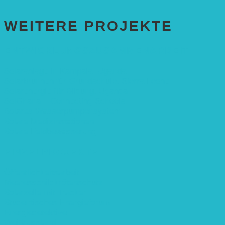
WEITERE PROJEKTE
ENTWICKLUNGS­ZUSAMMENARBEIT
Solaranlage in Kampala, Uganda
Solarbrunnen für Grundschule, Sierra Leone
Solarenergie für Bildung, Uganda
SolGhana – Connecting Schools
Solares Wasserpumpensystem
Solare Medizinstationen
Solare Feldbewässerung
EINZELPROJEKTE
Öffentlichkeitsarbeit
Meeresschildkrötenschutz
Solarzelle mit Tracker
Studentisches Energieforum
Energiedetektive
Weißrussland