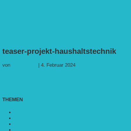
teaser-projekt-haushaltstechnik
von
Webmaster
|
4. Februar 2024
THEMEN
Agroforst
Bildung
Entwicklungs­zusammenarbeit
Erneuerbare Energie