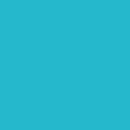
rtschaft: Entwicklung, Erforschung, Pflege”
teme“
eme“