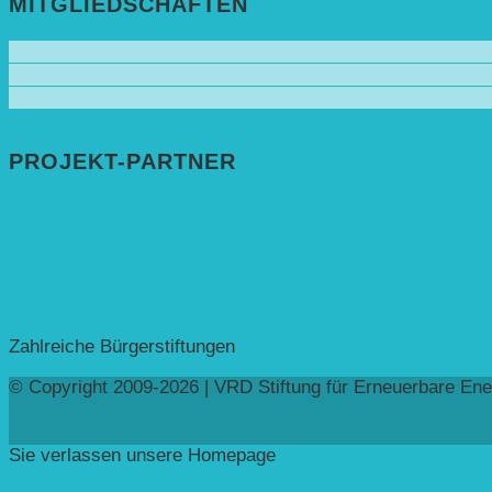
MITGLIEDSCHAFTEN
PROJEKT-PARTNER
Bundesprogramm leben.natur.vielfalt ➚
Deutsche Postcode Lotterie ➚
Eva Mayr-Stihl Stiftung ➚
Deutsche Bundesstiftung Umwelt ➚
Rheinland-Pfalz, Ministerium für Bildung ➚
Stiftung Veolia ➚
Zahlreiche Bürgerstiftungen
© Copyright 2009-2026 | VRD Stiftung für Erneuerbare Ene
Sie verlassen unsere Homepage