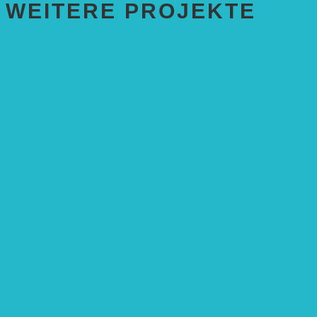
WEITERE PROJEKTE
ENTWICKLUNGS­ZUSAMMENARBEIT
Solaranlage in Kampala, Uganda
Solarbrunnen für Grundschule, Sierra Leone
Solarenergie für Bildung, Uganda
SolGhana – Connecting Schools
Solares Wasserpumpensystem
Solare Medizinstationen
Solare Feldbewässerung
EINZELPROJEKTE
Öffentlichkeitsarbeit
Meeresschildkrötenschutz
Solarzelle mit Tracker
Studentisches Energieforum
Energiedetektive
Weißrussland
Erfolgscontracting