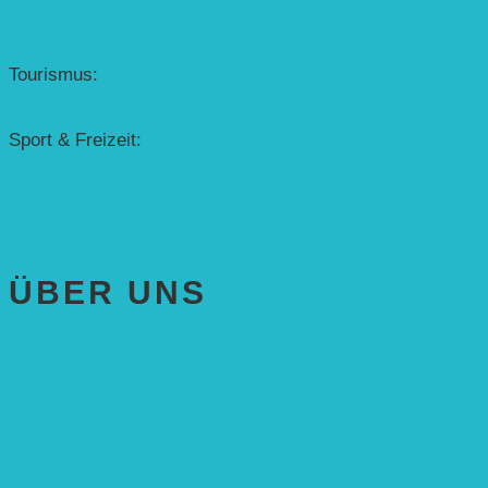
Denkmalschutz
Solar-Sonnenuhr
Forschung & Entwicklung
Tourismus:
– Baikalsee
– Solarschiff Heidelberg
Sport & Freizeit:
– Energielernpfad
– Solarboot-Regatta
Hauswirtschaftstechnik
ÜBER UNS
AKTUELLES
STIFTUNG
Stifter
Vorstand