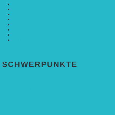
Mobilität
Nachhaltigkeit
Politik & Gesellschaft
Rennmaus
Solarenergie
Sonstiges
Umwelt
VRD Stiftung
Alle Meldungen
SCHWER­PUNKTE
BEREICH BILDUNG
Alle Bildungs-Projekte (Übersicht)
Weiterführende Schule („Zukunft gestalten“)
Grundschule („Sonne ist Leben“)
Kita (Fortbildungskonzept)
Umweltfreundliche Mobilität