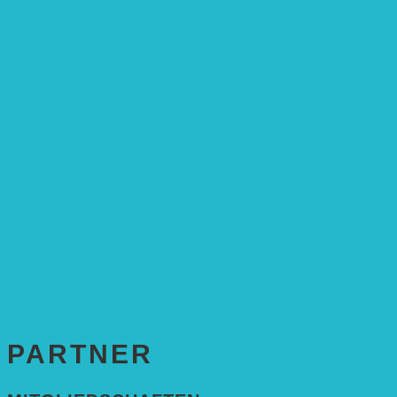
Stiftungsrat
Mitarbeitende
Leitbild und Hintergrund
Juristisches
FÖRDERUNG
Antragstellung
SPENDEN & ZUSTIFTUNGEN
KONTAKT
Impressum
Datenschutzerklärung
PARTNER