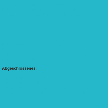
APP Agroforstwirtschaft (mit Schüler-Arbeitsheft)
Kinderbuch „Die kleine Rennmaus und ihr Zauberhaus“
Kinderbuch „Die kleine Rennmaus und die Zauberbäume“
Interaktive Rennmaus-Lesung mit Handpuppe
„Die kleine Rennmaus“ als Theaterstück
BEREICH AGROFORST-SYSTEME
Alle Agroforst-Projekte (Übersicht)
Förderprojekt „Bäume auf den Acker“
Förderprojekt „Edelholz für eine zukunftsfähige Agroforstwi
APP Agroforstwirtschaft (mit Schüler-Arbeitsheft)
Kinderbuch „Die kleine Rennmaus und die Zauberbäume“
Abgeschlossenes:
Bundesweiter Heckentag
„Klimaschutz durch Agroforstwirtschaft“
„Klimaschutz und Biomasse­erzeugung durch Agroforstsys
„Klimaschutz und biologische Vielfalt durch Agroforstsyst
Erste Agroforstfläche im Odenwald bei Michelstadt