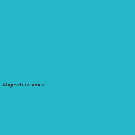
Interaktive Rennmaus-Lesung mit Handpuppe
„Die kleine Rennmaus“ als Theaterstück
BEREICH AGROFORST-SYSTEME
Alle Agroforst-Projekte (Übersicht)
Förderprojekt „Bäume auf den Acker“
Förderprojekt „Edelholz für eine zukunftsfähige
Agroforstwirtschaft: Entwicklung, Erforschung,
Pflege”
APP Agroforstwirtschaft (mit Schüler-Arbeitsheft)
Kinderbuch „Die kleine Rennmaus
und die Zauberbäume“
Abgeschlossenes:
Bundesweiter Heckentag
„Klimaschutz durch Agroforstwirtschaft“
„Klimaschutz und Biomasse­erzeugung durch
Agroforstsysteme“
„Klimaschutz und biologische Vielfalt durch
Agroforstsysteme“
Erste Agroforstfläche im Odenwald bei Michelstadt