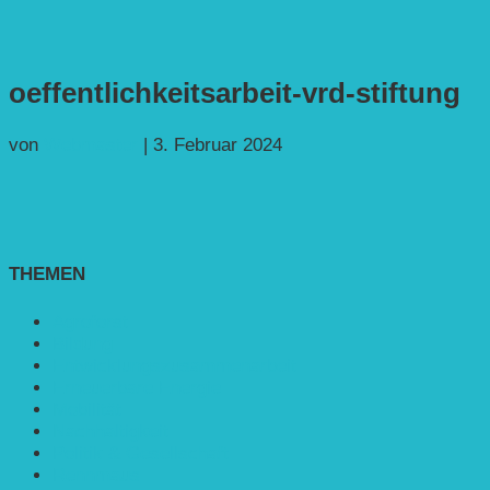
oeffentlichkeitsarbeit-vrd-stiftung
von
Webmaster
|
3. Februar 2024
THEMEN
Agroforst
Bildung
Entwicklungs­zusammenarbeit
Erneuerbare Energie
Mobilität
Nachhaltigkeit
Politik & Gesellschaft
Rennmaus