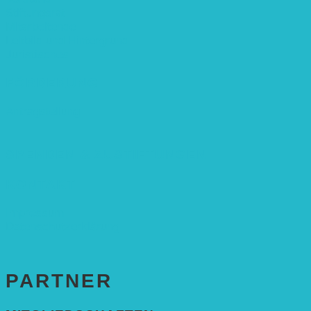
Stiftungsrat
Mitarbeitende
Leitbild und Hintergrund
Juristisches
FÖRDERUNG
Antragstellung
SPENDEN & ZUSTIFTUNGEN
KONTAKT
Impressum
Datenschutzerklärung
PARTNER