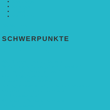
Solarenergie
Sonstiges
Umwelt
VRD Stiftung
Alle Meldungen
SCHWER­PUNKTE
BEREICH BILDUNG
Alle Bildungs-Projekte (Übersicht)
Weiterführende Schule („Zukunft gestalten“)
Grundschule („Sonne ist Leben“)
Kita (Fortbildungskonzept)
Umweltfreundliche Mobilität
APP Agroforstwirtschaft (mit Schüler-Arbeitsheft)
Kinderbuch „Die kleine Rennmaus
und ihr Zauberhaus“
Kinderbuch „Die kleine Rennmaus
und die Zauberbäume“