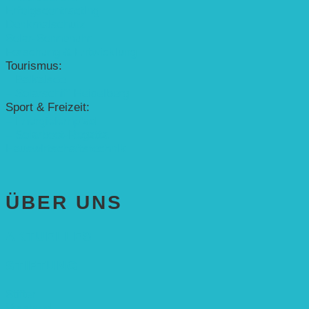
Erfolgscontracting
Denkmalschutz
Solar-Sonnenuhr
Forschung & Entwicklung
Tourismus:
– Baikalsee
– Solarschiff Heidelberg
Sport & Freizeit:
– Energielernpfad
– Solarboot-Regatta
Hauswirtschaftstechnik
ÜBER UNS
AKTUELLES
STIFTUNG
Stifter
Vorstand