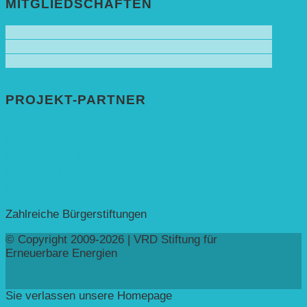
MITGLIEDSCHAFTEN
PROJEKT-PARTNER
Bundesprogramm leben.natur.vielfalt ➚
Deutsche Postcode Lotterie ➚
Eva Mayr-Stihl Stiftung ➚
Deutsche Bundesstiftung Umwelt ➚
Rheinland-Pfalz, Ministerium für Bildung ➚
Stiftung Veolia ➚
Zahlreiche Bürgerstiftungen
© Copyright 2009-2026 | VRD Stiftung für
Erneuerbare Energien
Sie verlassen unsere Homepage