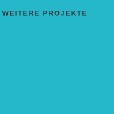
WEITERE PROJEKTE
ENTWICKLUNGS­ZUSAMMENARBEIT
Solaranlage in Kampala, Uganda
Solarbrunnen für Grundschule, Sierra Leone
Solarenergie für Bildung, Uganda
SolGhana – Connecting Schools
Solares Wasserpumpensystem
Solare Medizinstationen
Solare Feldbewässerung
EINZELPROJEKTE
Öffentlichkeitsarbeit
Meeresschildkrötenschutz
Solarzelle mit Tracker
Studentisches Energieforum
Energiedetektive
Weißrussland