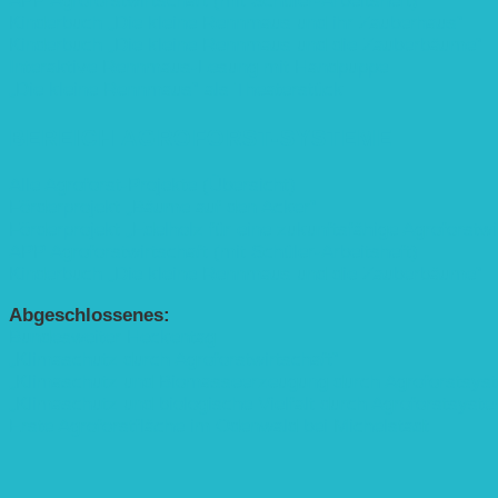
APP Agroforstwirtschaft (mit Schüler-Arbeitsheft)
Kinderbuch „Die kleine Rennmaus und ihr Zauberhaus“
Kinderbuch „Die kleine Rennmaus und die Zauberbäume“
Interaktive Rennmaus-Lesung mit Handpuppe
„Die kleine Rennmaus“ als Theaterstück
BEREICH AGROFORST-SYSTEME
Alle Agroforst-Projekte (Übersicht)
Förderprojekt „Bäume auf den Acker“
Förderprojekt „Edelholz für eine zukunftsfähige Agroforstwi
APP Agroforstwirtschaft (mit Schüler-Arbeitsheft)
Kinderbuch „Die kleine Rennmaus und die Zauberbäume“
Abgeschlossenes:
Bundesweiter Heckentag
„Klimaschutz durch Agroforstwirtschaft“
„Klimaschutz und Biomasse­erzeugung durch Agroforstsys
„Klimaschutz und biologische Vielfalt durch Agroforstsyst
Erste Agroforstfläche im Odenwald bei Michelstadt