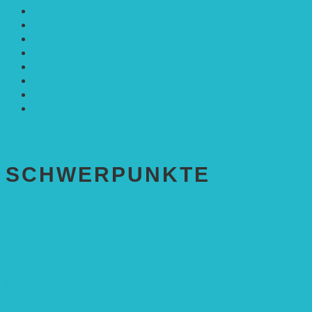
Mobilität
Nachhaltigkeit
Politik & Gesellschaft
Rennmaus
Solarenergie
Sonstiges
Umwelt
VRD Stiftung
Alle Meldungen
SCHWER­PUNKTE
BEREICH BILDUNG
Alle Bildungs-Projekte (Übersicht)
Weiterführende Schule („Zukunft gestalten“)
Grundschule („Sonne ist Leben“)
Kita (Fortbildungskonzept)
Umweltfreundliche Mobilität