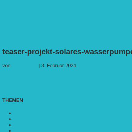
teaser-projekt-solares-wasserpum
von
Webmaster
|
3. Februar 2024
THEMEN
Agroforst
Bildung
Entwicklungs­zusammenarbeit
Erneuerbare Energie