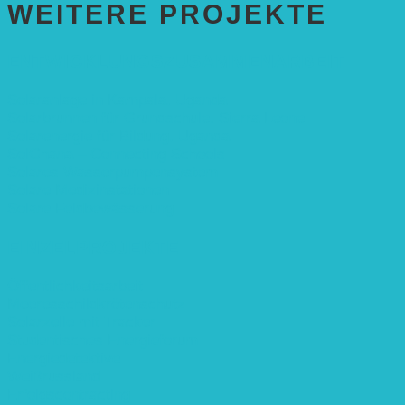
WEITERE PROJEKTE
ENTWICKLUNGS­ZUSAMMENARBEIT
Solaranlage in Kampala, Uganda
Solarbrunnen für Grundschule, Sierra Leone
Solarenergie für Bildung, Uganda
SolGhana – Connecting Schools
Solares Wasserpumpensystem
Solare Medizinstationen
Solare Feldbewässerung
EINZELPROJEKTE
Öffentlichkeitsarbeit
Meeresschildkrötenschutz
Solarzelle mit Tracker
Studentisches Energieforum
Energiedetektive
Weißrussland
Erfolgscontracting