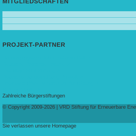
MITGLIEDSCHAFTEN
PROJEKT-PARTNER
Bundesprogramm leben.natur.vielfalt ➚
Deutsche Postcode Lotterie ➚
Eva Mayr-Stihl Stiftung ➚
Deutsche Bundesstiftung Umwelt ➚
Rheinland-Pfalz, Ministerium für Bildung ➚
Stiftung Veolia ➚
Zahlreiche Bürgerstiftungen
© Copyright 2009-2026 | VRD Stiftung für Erneuerbare Ene
Sie verlassen unsere Homepage