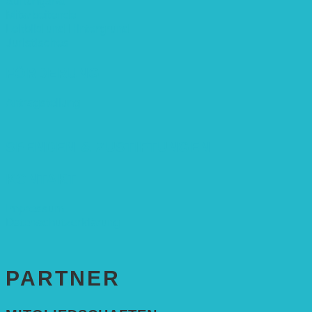
Stiftungsrat
Mitarbeitende
Leitbild und Hintergrund
Juristisches
FÖRDERUNG
Antragstellung
SPENDEN & ZUSTIFTUNGEN
KONTAKT
Impressum
Datenschutzerklärung
PARTNER