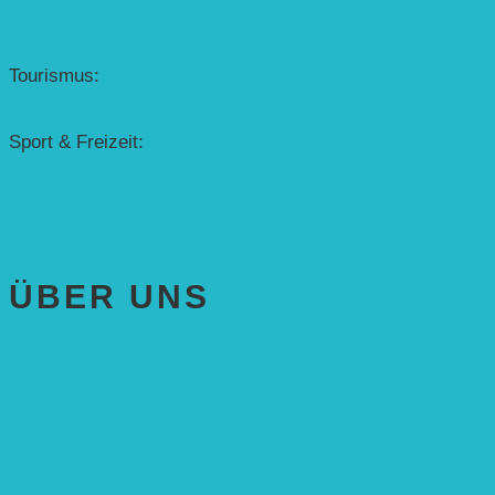
Denkmalschutz
Solar-Sonnenuhr
Forschung & Entwicklung
Tourismus:
– Baikalsee
– Solarschiff Heidelberg
Sport & Freizeit:
– Energielernpfad
– Solarboot-Regatta
Hauswirtschaftstechnik
ÜBER UNS
AKTUELLES
STIFTUNG
Stifter
Vorstand