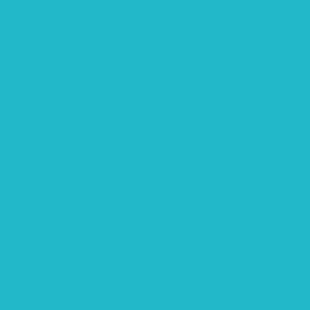
rtschaft: Entwicklung, Erforschung, Pflege”
teme“
eme“