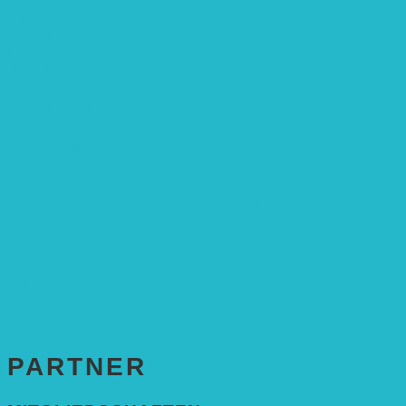
Stiftungsrat
Mitarbeitende
Leitbild und Hintergrund
Juristisches
FÖRDERUNG
Antragstellung
SPENDEN & ZUSTIFTUNGEN
KONTAKT
Impressum
Datenschutzerklärung
PARTNER