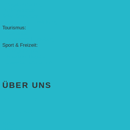
Erfolgscontracting
Denkmalschutz
Solar-Sonnenuhr
Forschung & Entwicklung
Tourismus:
– Baikalsee
– Solarschiff Heidelberg
Sport & Freizeit:
– Energielernpfad
– Solarboot-Regatta
Hauswirtschaftstechnik
ÜBER UNS
AKTUELLES
STIFTUNG
Stifter
Vorstand