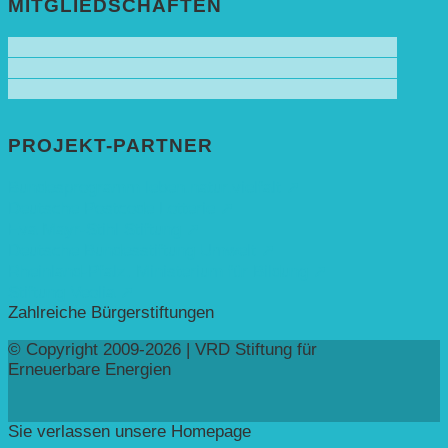
MITGLIEDSCHAFTEN
PROJEKT-PARTNER
Bundesprogramm leben.natur.vielfalt ➚
Deutsche Postcode Lotterie ➚
Eva Mayr-Stihl Stiftung ➚
Deutsche Bundesstiftung Umwelt ➚
Rheinland-Pfalz, Ministerium für Bildung ➚
Stiftung Veolia ➚
Zahlreiche Bürgerstiftungen
© Copyright 2009-2026 | VRD Stiftung für
Erneuerbare Energien
Sie verlassen unsere Homepage