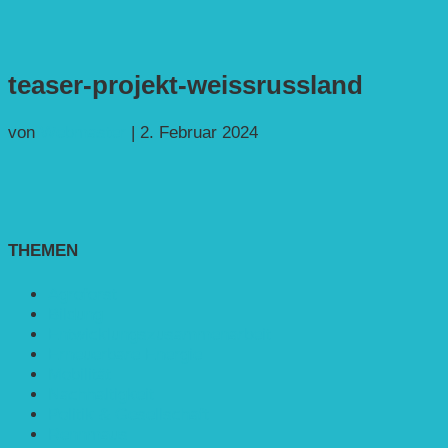
teaser-projekt-weissrussland
von
Webmaster
|
2. Februar 2024
THEMEN
Agroforst
Bildung
Entwicklungs­zusammenarbeit
Erneuerbare Energie
Mobilität
Nachhaltigkeit
Politik & Gesellschaft
Rennmaus