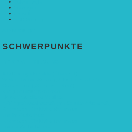
Solarenergie
Sonstiges
Umwelt
VRD Stiftung
Alle Meldungen
SCHWER­PUNKTE
BEREICH BILDUNG
Alle Bildungs-Projekte (Übersicht)
Weiterführende Schule („Zukunft gestalten“)
Grundschule („Sonne ist Leben“)
Kita (Fortbildungskonzept)
Umweltfreundliche Mobilität
APP Agroforstwirtschaft (mit Schüler-Arbeitsheft)
Kinderbuch „Die kleine Rennmaus
und ihr Zauberhaus“
Kinderbuch „Die kleine Rennmaus
und die Zauberbäume“