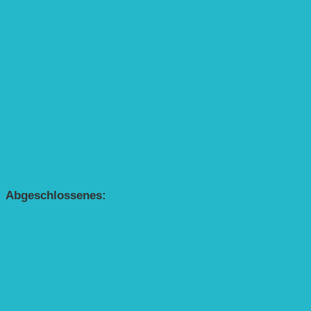
Interaktive Rennmaus-Lesung mit Handpuppe
„Die kleine Rennmaus“ als Theaterstück
BEREICH AGROFORST-SYSTEME
Alle Agroforst-Projekte (Übersicht)
Förderprojekt „Bäume auf den Acker“
Förderprojekt „Edelholz für eine zukunftsfähige
Agroforstwirtschaft: Entwicklung, Erforschung,
Pflege”
APP Agroforstwirtschaft (mit Schüler-Arbeitsheft)
Kinderbuch „Die kleine Rennmaus
und die Zauberbäume“
Abgeschlossenes:
Bundesweiter Heckentag
„Klimaschutz durch Agroforstwirtschaft“
„Klimaschutz und Biomasse­erzeugung durch
Agroforstsysteme“
„Klimaschutz und biologische Vielfalt durch
Agroforstsysteme“
Erste Agroforstfläche im Odenwald bei Michelstadt