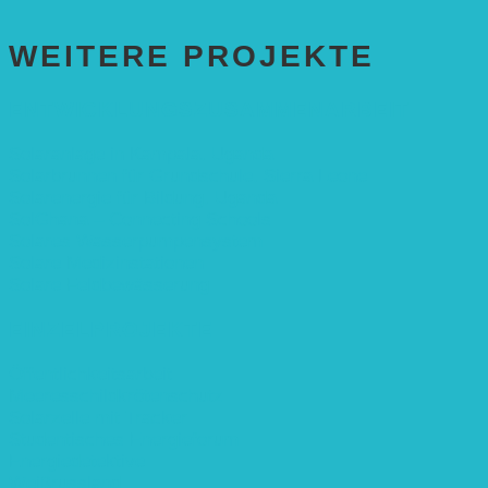
WEITERE PROJEKTE
ENTWICKLUNGS­ZUSAMMENARBEIT
Solaranlage in Kampala, Uganda
Solarbrunnen für Grundschule, Sierra Leone
Solarenergie für Bildung, Uganda
SolGhana – Connecting Schools
Solares Wasserpumpensystem
Solare Medizinstationen
Solare Feldbewässerung
EINZELPROJEKTE
Öffentlichkeitsarbeit
Meeresschildkrötenschutz
Solarzelle mit Tracker
Studentisches Energieforum
Energiedetektive
Weißrussland