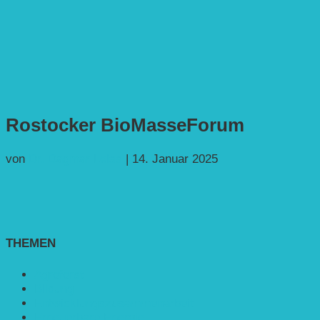
Rostocker BioMasseForum
von
Dr. Dagmar Leiss
|
14. Januar 2025
THEMEN
Agroforst
Bildung
Entwicklungs­zusammenarbeit
Erneuerbare Energie