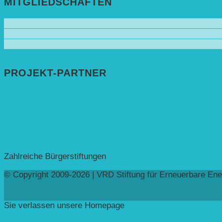
MITGLIEDSCHAFTEN
PROJEKT-PARTNER
Bundesprogramm leben.natur.vielfalt ➚
Deutsche Postcode Lotterie ➚
Eva Mayr-Stihl Stiftung ➚
Deutsche Bundesstiftung Umwelt ➚
Rheinland-Pfalz, Ministerium für Bildung ➚
Stiftung Veolia ➚
Zahlreiche Bürgerstiftungen
© Copyright 2009-2026 | VRD Stiftung für Erneuerbare Ene
Sie verlassen unsere Homepage