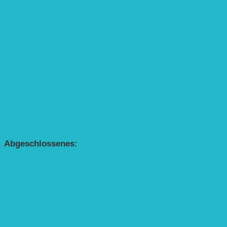
APP Agroforstwirtschaft (mit Schüler-Arbeitsheft)
Kinderbuch „Die kleine Rennmaus und ihr Zauberhaus“
Kinderbuch „Die kleine Rennmaus und die Zauberbäume“
Interaktive Rennmaus-Lesung mit Handpuppe
„Die kleine Rennmaus“ als Theaterstück
BEREICH AGROFORST-SYSTEME
Alle Agroforst-Projekte (Übersicht)
Förderprojekt „Bäume auf den Acker“
Förderprojekt „Edelholz für eine zukunftsfähige Agroforstwi
APP Agroforstwirtschaft (mit Schüler-Arbeitsheft)
Kinderbuch „Die kleine Rennmaus und die Zauberbäume“
Abgeschlossenes:
Bundesweiter Heckentag
„Klimaschutz durch Agroforstwirtschaft“
„Klimaschutz und Biomasse­erzeugung durch Agroforstsys
„Klimaschutz und biologische Vielfalt durch Agroforstsyst
Erste Agroforstfläche im Odenwald bei Michelstadt