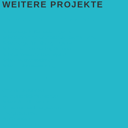
WEITERE PROJEKTE
ENTWICKLUNGS­ZUSAMMENARBEIT
Solaranlage in Kampala, Uganda
Solarbrunnen für Grundschule, Sierra Leone
Solarenergie für Bildung, Uganda
SolGhana – Connecting Schools
Solares Wasserpumpensystem
Solare Medizinstationen
Solare Feldbewässerung
EINZELPROJEKTE
Öffentlichkeitsarbeit
Meeresschildkrötenschutz
Solarzelle mit Tracker
Studentisches Energieforum
Energiedetektive
Weißrussland
Erfolgscontracting