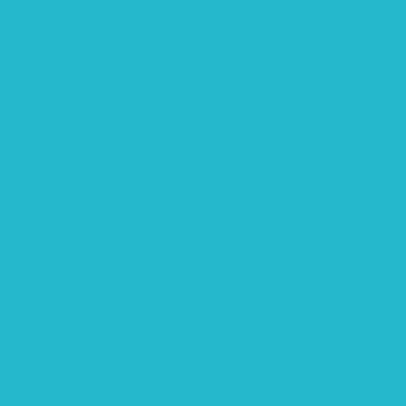
rtschaft: Entwicklung, Erforschung, Pflege”
teme“
eme“