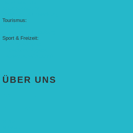
Denkmalschutz
Solar-Sonnenuhr
Forschung & Entwicklung
Tourismus:
– Baikalsee
– Solarschiff Heidelberg
Sport & Freizeit:
– Energielernpfad
– Solarboot-Regatta
Hauswirtschaftstechnik
ÜBER UNS
AKTUELLES
STIFTUNG
Stifter
Vorstand