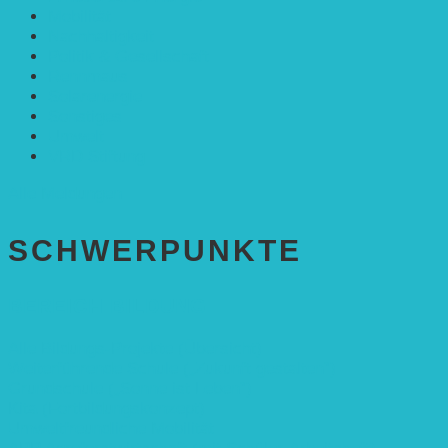
Mobilität
Nachhaltigkeit
Politik & Gesellschaft
Rennmaus
Solarenergie
Sonstiges
Umwelt
VRD Stiftung
Alle Meldungen
SCHWER­PUNKTE
BEREICH BILDUNG
Alle Bildungs-Projekte (Übersicht)
Weiterführende Schule („Zukunft gestalten“)
Grundschule („Sonne ist Leben“)
Kita (Fortbildungskonzept)
Umweltfreundliche Mobilität