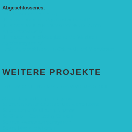
Abgeschlossenes:
Bundesweiter Heckentag
„Klimaschutz durch Agroforstwirtschaft“
„Klimaschutz und Biomasse­erzeugung durch
Agroforstsysteme“
„Klimaschutz und biologische Vielfalt durch
Agroforstsysteme“
Erste Agroforstfläche im Odenwald bei Michelstadt
WEITERE PROJEKTE
ENTWICKLUNGS­ZUSAMMENARBEIT
Solaranlage in Kampala, Uganda
Solarbrunnen für Grundschule, Sierra Leone
Solarenergie für Bildung, Uganda
SolGhana – Connecting Schools
Solares Wasserpumpensystem
Solare Medizinstationen