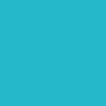
Weiterführende Schule („Zukunft gestalten“)
Grundschule („Sonne ist Leben“)
Kita (Fortbildungskonzept)
Umweltfreundliche Mobilität
APP Agroforstwirtschaft (mit Schüler-Arbeitsheft)
Kinderbuch „Die kleine Rennmaus
und ihr Zauberhaus“
Kinderbuch „Die kleine Rennmaus
und die Zauberbäume“
Interaktive Rennmaus-Lesung mit Handpuppe
„Die kleine Rennmaus“ als Theaterstück
BEREICH AGROFORST-SYSTEME
Alle Agroforst-Projekte (Übersicht)
Förderprojekt „Bäume auf den Acker“
Förderprojekt „Edelholz für eine zukunftsfähige
Agroforstwirtschaft: Entwicklung, Erforschung,
Pflege”
APP Agroforstwirtschaft (mit Schüler-Arbeitsheft)
Kinderbuch „Die kleine Rennmaus
und die Zauberbäume“