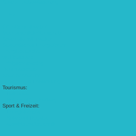
Solare Feldbewässerung
EINZELPROJEKTE
Öffentlichkeitsarbeit
Meeresschildkrötenschutz
Solarzelle mit Tracker
Studentisches Energieforum
Energiedetektive
Weißrussland
Erfolgscontracting
Denkmalschutz
Solar-Sonnenuhr
Forschung & Entwicklung
Tourismus:
– Baikalsee
– Solarschiff Heidelberg
Sport & Freizeit:
– Energielernpfad
– Solarboot-Regatta
Hauswirtschaftstechnik