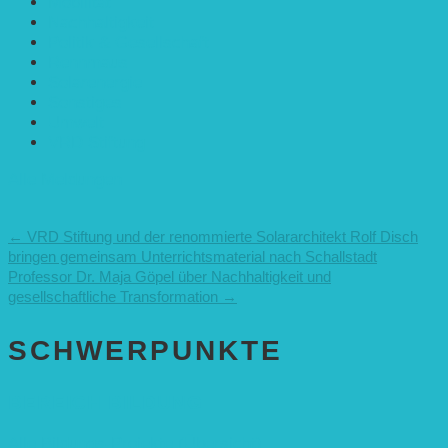
Mobilität
Nachhaltigkeit
Politik & Gesellschaft
Rennmaus
Solarenergie
Sonstiges
Umwelt
VRD Stiftung
Alle Meldungen
←
VRD Stiftung und der renommierte Solararchitekt Rolf Disch
bringen gemeinsam Unterrichtsmaterial nach Schallstadt
Professor Dr. Maja Göpel über Nachhaltigkeit und
gesellschaftliche Transformation
→
SCHWER­PUNKTE
BEREICH BILDUNG
Alle Bildungs-Projekte (Übersicht)