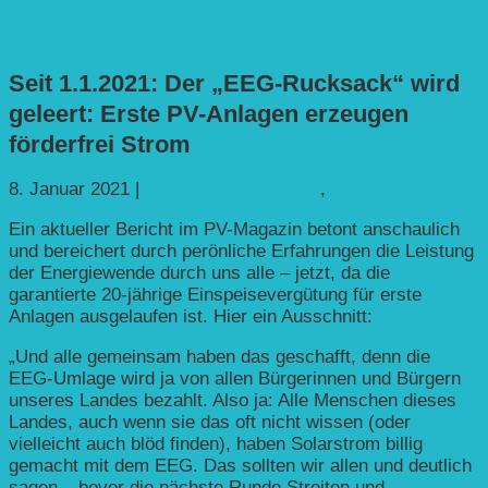
Seit 1.1.2021: Der „EEG-Rucksack“ wird
geleert: Erste PV-Anlagen erzeugen
förderfrei Strom
8. Januar 2021
|
Politik & Gesellschaft
,
Solarenergie
Ein aktueller Bericht im PV-Magazin betont anschaulich
und bereichert durch perönliche Erfahrungen die Leistung
der Energiewende durch uns alle – jetzt, da die
garantierte 20-jährige Einspeisevergütung für erste
Anlagen ausgelaufen ist. Hier ein Ausschnitt:
„Und alle gemeinsam haben das geschafft, denn die
EEG-Umlage wird ja von allen Bürgerinnen und Bürgern
unseres Landes bezahlt. Also ja: Alle Menschen dieses
Landes, auch wenn sie das oft nicht wissen (oder
vielleicht auch blöd finden), haben Solarstrom billig
gemacht mit dem EEG. Das sollten wir allen und deutlich
sagen – bevor die nächste Runde Streiten und