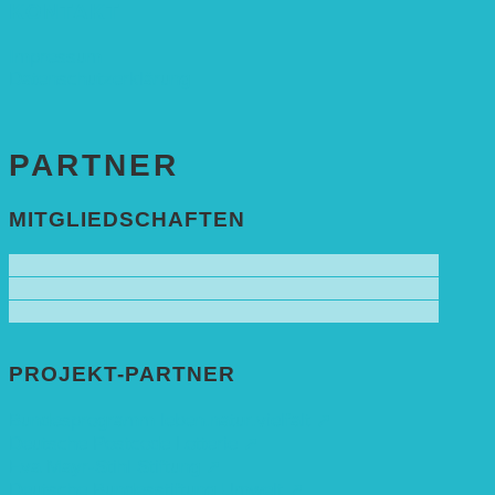
KONTAKT
Impressum
Datenschutzerklärung
PARTNER
MITGLIEDSCHAFTEN
PROJEKT-PARTNER
Bundesprogramm leben.natur.vielfalt ➚
Deutsche Postcode Lotterie ➚
Eva Mayr-Stihl Stiftung ➚
Deutsche Bundesstiftung Umwelt ➚