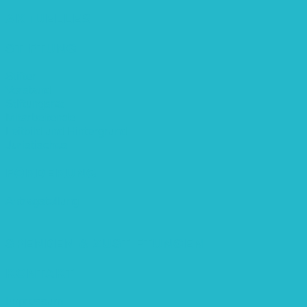
AKTUELLES
STIFTUNG
Stifter
Vorstand
Stiftungsrat
Mitarbeitende
Leitbild und Hintergrund
Juristisches
FÖRDERUNG
Antragstellung
SPENDEN & ZUSTIFTUNGEN
KONTAKT
Impressum