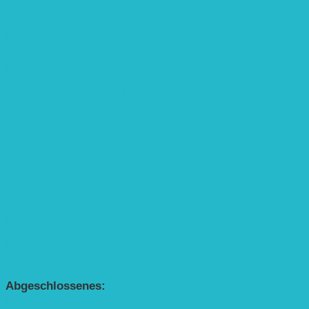
Umweltfreundliche Mobilität
APP Agroforstwirtschaft (mit Schüler-Arbeitsheft)
Kinderbuch „Die kleine Rennmaus
und ihr Zauberhaus“
Kinderbuch „Die kleine Rennmaus
und die Zauberbäume“
Interaktive Rennmaus-Lesung mit Handpuppe
„Die kleine Rennmaus“ als Theaterstück
BEREICH AGROFORST-SYSTEME
Alle Agroforst-Projekte (Übersicht)
Förderprojekt „Bäume auf den Acker“
Förderprojekt „Edelholz für eine zukunftsfähige
Agroforstwirtschaft: Entwicklung, Erforschung,
Pflege”
APP Agroforstwirtschaft (mit Schüler-Arbeitsheft)
Kinderbuch „Die kleine Rennmaus
und die Zauberbäume“
Abgeschlossenes:
Bundesweiter Heckentag