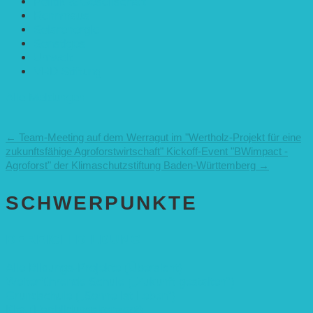
Politik & Gesellschaft
Rennmaus
Solarenergie
Sonstiges
Umwelt
VRD Stiftung
Alle Meldungen
←
Team-Meeting auf dem Werragut im "Wertholz-Projekt für eine
zukunftsfähige Agroforstwirtschaft"
Kickoff-Event "BWimpact -
Agroforst" der Klimaschutzstiftung Baden-Württemberg
→
SCHWER­PUNKTE
BEREICH BILDUNG
Alle Bildungs-Projekte (Übersicht)
Weiterführende Schule („Zukunft gestalten“)
Grundschule („Sonne ist Leben“)
Kita (Fortbildungskonzept)