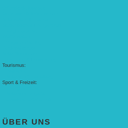
Öffentlichkeitsarbeit
Meeresschildkrötenschutz
Solarzelle mit Tracker
Studentisches Energieforum
Energiedetektive
Weißrussland
Erfolgscontracting
Denkmalschutz
Solar-Sonnenuhr
Forschung & Entwicklung
Tourismus:
– Baikalsee
– Solarschiff Heidelberg
Sport & Freizeit:
– Energielernpfad
– Solarboot-Regatta
Hauswirtschaftstechnik
ÜBER UNS