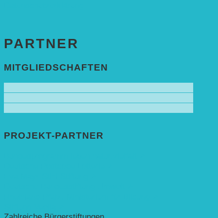
Datenschutzerklärung
PARTNER
MITGLIEDSCHAFTEN
PROJEKT-PARTNER
Bundesprogramm leben.natur.vielfalt ➚
Deutsche Postcode Lotterie ➚
Eva Mayr-Stihl Stiftung ➚
Deutsche Bundesstiftung Umwelt ➚
Rheinland-Pfalz, Ministerium für Bildung ➚
Stiftung Veolia ➚
Zahlreiche Bürgerstiftungen