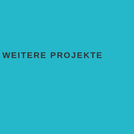
„Klimaschutz durch Agroforstwirtschaft“
„Klimaschutz und Biomasse­erzeugung durch
Agroforstsysteme“
„Klimaschutz und biologische Vielfalt durch
Agroforstsysteme“
Erste Agroforstfläche im Odenwald bei Michelstadt
WEITERE PROJEKTE
ENTWICKLUNGS­ZUSAMMENARBEIT
Solaranlage in Kampala, Uganda
Solarbrunnen für Grundschule, Sierra Leone
Solarenergie für Bildung, Uganda
SolGhana – Connecting Schools
Solares Wasserpumpensystem
Solare Medizinstationen
Solare Feldbewässerung
EINZELPROJEKTE