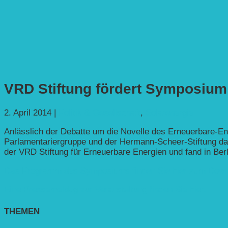
VRD Stiftung fördert Symposium 
2. April 2014
|
Politik & Gesellschaft
,
Solarenergie
Anlässlich der Debatte um die Novelle des Erneuerbare-E
Parlamentariergruppe und der Hermann-Scheer-Stiftung da
der VRD Stiftung für Erneuerbare Energien und fand in Berl
Das Programm des Symposiums finden Sie hier zum Down
Eine Pressemeldug zur Veranstaltung finden Sie hier.
THEMEN