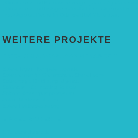
„Klimaschutz und Biomasse­erzeugung durch Agroforstsys
„Klimaschutz und biologische Vielfalt durch Agroforstsyst
Erste Agroforstfläche im Odenwald bei Michelstadt
WEITERE PROJEKTE
ENTWICKLUNGS­ZUSAMMENARBEIT
Solaranlage in Kampala, Uganda
Solarbrunnen für Grundschule, Sierra Leone
Solarenergie für Bildung, Uganda
SolGhana – Connecting Schools
Solares Wasserpumpensystem
Solare Medizinstationen
Solare Feldbewässerung
EINZELPROJEKTE
Öffentlichkeitsarbeit