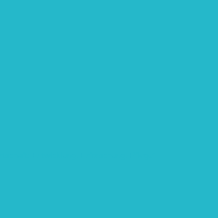
rtschaft: Entwicklung, Erforschung, Pflege”