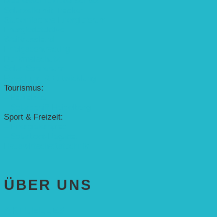
Meeresschildkrötenschutz
Solarzelle mit Tracker
Studentisches Energieforum
Energiedetektive
Weißrussland
Erfolgscontracting
Denkmalschutz
Solar-Sonnenuhr
Forschung & Entwicklung
Tourismus:
– Baikalsee
– Solarschiff Heidelberg
Sport & Freizeit:
– Energielernpfad
– Solarboot-Regatta
Hauswirtschaftstechnik
ÜBER UNS
AKTUELLES