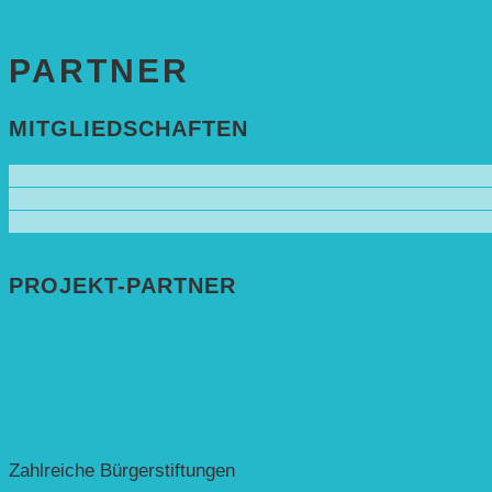
PARTNER
MITGLIEDSCHAFTEN
PROJEKT-PARTNER
Bundesprogramm leben.natur.vielfalt ➚
Deutsche Postcode Lotterie ➚
Eva Mayr-Stihl Stiftung ➚
Deutsche Bundesstiftung Umwelt ➚
Rheinland-Pfalz, Ministerium für Bildung ➚
Stiftung Veolia ➚
Zahlreiche Bürgerstiftungen