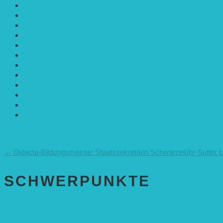
Agroforst
Bildung
Entwicklungs­zusammenarbeit
Erneuerbare Energie
Mobilität
Nachhaltigkeit
Politik & Gesellschaft
Rennmaus
Solarenergie
Sonstiges
Umwelt
VRD Stiftung
Alle Meldungen
←
Didacta-Bildungsmesse: Staatssekretärin Schwarzelühr-Sutter
SCHWER­PUNKTE
BEREICH BILDUNG