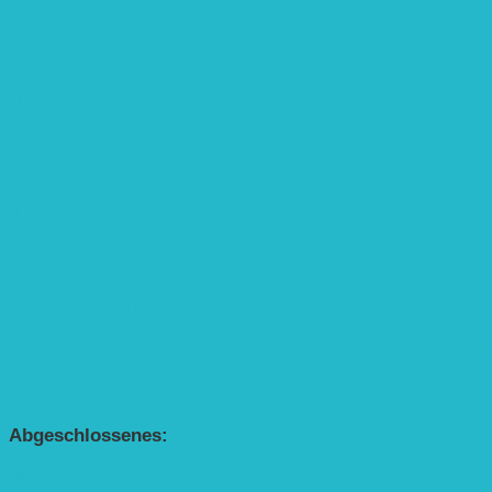
Alle Bildungs-Projekte (Übersicht)
Weiterführende Schule („Zukunft gestalten“)
Grundschule („Sonne ist Leben“)
Kita (Fortbildungskonzept)
Umweltfreundliche Mobilität
APP Agroforstwirtschaft (mit Schüler-Arbeitsheft)
Kinderbuch „Die kleine Rennmaus und ihr Zauberhaus“
Kinderbuch „Die kleine Rennmaus und die Zauberbäume“
Interaktive Rennmaus-Lesung mit Handpuppe
„Die kleine Rennmaus“ als Theaterstück
BEREICH AGROFORST-SYSTEME
Alle Agroforst-Projekte (Übersicht)
Förderprojekt „Bäume auf den Acker“
Förderprojekt „Edelholz für eine zukunftsfähige Agroforstwi
APP Agroforstwirtschaft (mit Schüler-Arbeitsheft)
Kinderbuch „Die kleine Rennmaus und die Zauberbäume“
Abgeschlossenes:
Bundesweiter Heckentag
„Klimaschutz durch Agroforstwirtschaft“