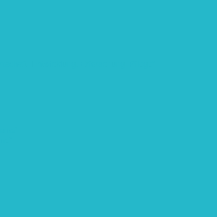
rtschaft: Entwicklung, Erforschung, Pflege”
teme“
eme“