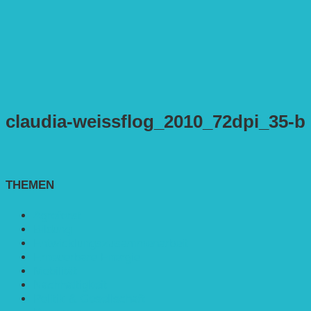
claudia-weissflog_2010_72dpi_35-b
THEMEN
Agroforst
Bildung
Entwicklungs­zusammenarbeit
Erneuerbare Energie
Mobilität
Nachhaltigkeit
Politik & Gesellschaft