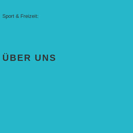
– Baikalsee
– Solarschiff Heidelberg
Sport & Freizeit:
– Energielernpfad
– Solarboot-Regatta
Hauswirtschaftstechnik
ÜBER UNS
AKTUELLES
STIFTUNG
Stifter
Vorstand
Stiftungsrat
Mitarbeitende
Leitbild und Hintergrund
Juristisches