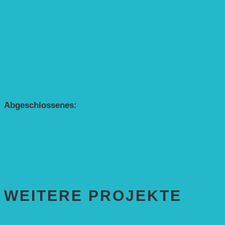
„Die kleine Rennmaus“ als Theaterstück
BEREICH AGROFORST-SYSTEME
Alle Agroforst-Projekte (Übersicht)
Förderprojekt „Bäume auf den Acker“
Förderprojekt „Edelholz für eine zukunftsfähige Agroforstwi
APP Agroforstwirtschaft (mit Schüler-Arbeitsheft)
Kinderbuch „Die kleine Rennmaus und die Zauberbäume“
Abgeschlossenes:
Bundesweiter Heckentag
„Klimaschutz durch Agroforstwirtschaft“
„Klimaschutz und Biomasse­erzeugung durch Agroforstsys
„Klimaschutz und biologische Vielfalt durch Agroforstsyst
Erste Agroforstfläche im Odenwald bei Michelstadt
WEITERE PROJEKTE
ENTWICKLUNGS­ZUSAMMENARBEIT