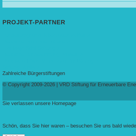
PROJEKT-PARTNER
Bundesprogramm leben.natur.vielfalt ➚
Deutsche Postcode Lotterie ➚
Eva Mayr-Stihl Stiftung ➚
Deutsche Bundesstiftung Umwelt ➚
Rheinland-Pfalz, Ministerium für Bildung ➚
Stiftung Veolia ➚
Zahlreiche Bürgerstiftungen
© Copyright 2009-2026 | VRD Stiftung für Erneuerbare Ene
Sie verlassen unsere Homepage
Schön, dass Sie hier waren – besuchen Sie uns bald wiede