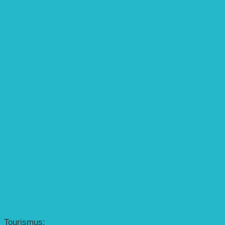
Solaranlage in Kampala, Uganda
Solarbrunnen für Grundschule, Sierra Leone
Solarenergie für Bildung, Uganda
SolGhana – Connecting Schools
Solares Wasserpumpensystem
Solare Medizinstationen
Solare Feldbewässerung
EINZELPROJEKTE
Öffentlichkeitsarbeit
Meeresschildkrötenschutz
Solarzelle mit Tracker
Studentisches Energieforum
Energiedetektive
Weißrussland
Erfolgscontracting
Denkmalschutz
Solar-Sonnenuhr
Forschung & Entwicklung
Tourismus: