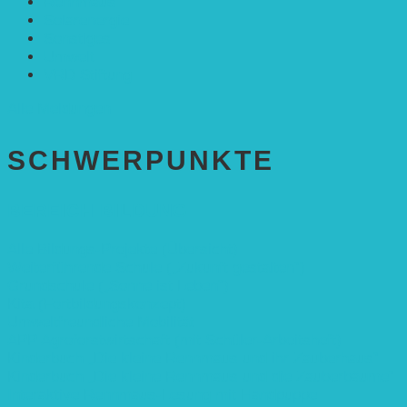
Rennmaus
Solarenergie
Sonstiges
Umwelt
VRD Stiftung
Alle Meldungen
SCHWER­PUNKTE
BEREICH BILDUNG
Alle Bildungs-Projekte (Übersicht)
Weiterführende Schule („Zukunft gestalten“)
Grundschule („Sonne ist Leben“)
Kita (Fortbildungskonzept)
Umweltfreundliche Mobilität
APP Agroforstwirtschaft (mit Schüler-Arbeitsheft)
Kinderbuch „Die kleine Rennmaus und ihr Zauberhaus“
Kinderbuch „Die kleine Rennmaus und die Zauberbäume“
Interaktive Rennmaus-Lesung mit Handpuppe