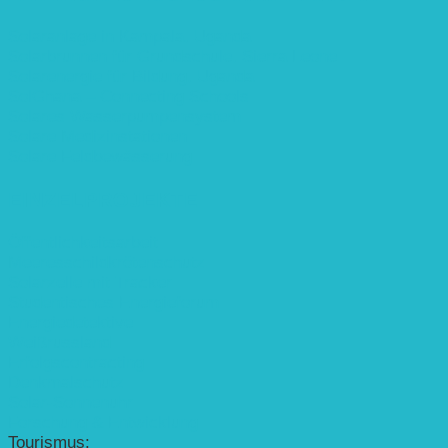
Solaranlage in Kampala, Uganda
Solarbrunnen für Grundschule, Sierra Leone
Solarenergie für Bildung, Uganda
SolGhana – Connecting Schools
Solares Wasserpumpensystem
Solare Medizinstationen
Solare Feldbewässerung
EINZELPROJEKTE
Öffentlichkeitsarbeit
Meeresschildkrötenschutz
Solarzelle mit Tracker
Studentisches Energieforum
Energiedetektive
Weißrussland
Erfolgscontracting
Denkmalschutz
Solar-Sonnenuhr
Forschung & Entwicklung
Tourismus: