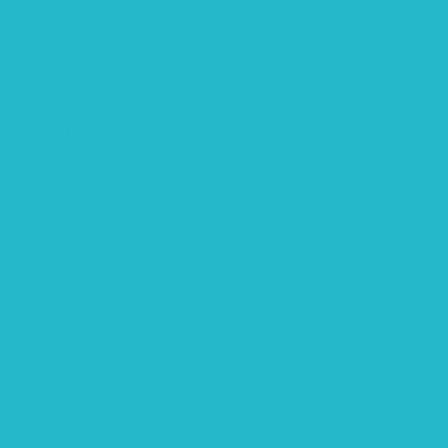
rtschaft: Entwicklung, Erforschung, Pflege”
teme“
eme“