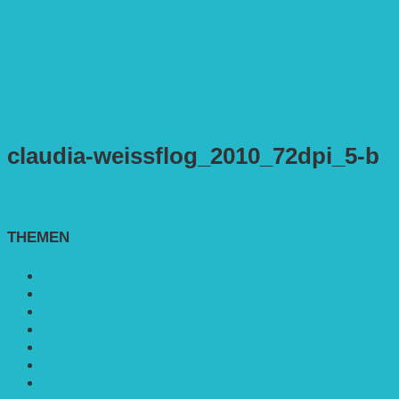
claudia-weissflog_2010_72dpi_5-b
THEMEN
Agroforst
Bildung
Entwicklungs­zusammenarbeit
Erneuerbare Energie
Mobilität
Nachhaltigkeit
Politik & Gesellschaft