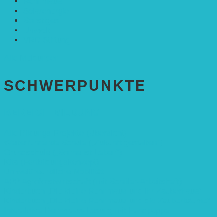
Rennmaus
Solarenergie
Sonstiges
Umwelt
VRD Stiftung
Alle Meldungen
SCHWER­PUNKTE
BEREICH BILDUNG
Alle Bildungs-Projekte (Übersicht)
Weiterführende Schule („Zukunft gestalten“)
Grundschule („Sonne ist Leben“)
Kita (Fortbildungskonzept)
Umweltfreundliche Mobilität
APP Agroforstwirtschaft (mit Schüler-Arbeitsheft)
Kinderbuch „Die kleine Rennmaus und ihr Zauberhaus“
Kinderbuch „Die kleine Rennmaus und die Zauberbäume“
Interaktive Rennmaus-Lesung mit Handpuppe