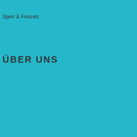
– Baikalsee
– Solarschiff Heidelberg
Sport & Freizeit:
– Energielernpfad
– Solarboot-Regatta
Hauswirtschaftstechnik
ÜBER UNS
AKTUELLES
STIFTUNG
Stifter
Vorstand
Stiftungsrat
Mitarbeitende
Leitbild und Hintergrund
Juristisches