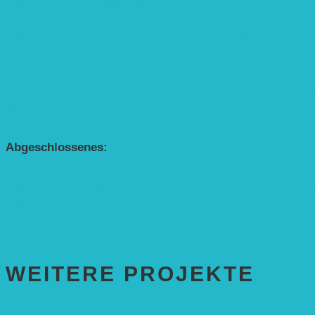
„Die kleine Rennmaus“ als Theaterstück
BEREICH AGROFORST-SYSTEME
Alle Agroforst-Projekte (Übersicht)
Förderprojekt „Bäume auf den Acker“
Förderprojekt „Edelholz für eine zukunftsfähige Agroforstwi
APP Agroforstwirtschaft (mit Schüler-Arbeitsheft)
Kinderbuch „Die kleine Rennmaus und die Zauberbäume“
Abgeschlossenes:
Bundesweiter Heckentag
„Klimaschutz durch Agroforstwirtschaft“
„Klimaschutz und Biomasse­erzeugung durch Agroforstsys
„Klimaschutz und biologische Vielfalt durch Agroforstsyst
Erste Agroforstfläche im Odenwald bei Michelstadt
WEITERE PROJEKTE
ENTWICKLUNGS­ZUSAMMENARBEIT