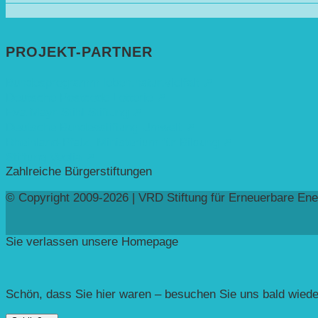
PROJEKT-PARTNER
Bundesprogramm leben.natur.vielfalt ➚
Deutsche Postcode Lotterie ➚
Eva Mayr-Stihl Stiftung ➚
Deutsche Bundesstiftung Umwelt ➚
Rheinland-Pfalz, Ministerium für Bildung ➚
Stiftung Veolia ➚
Zahlreiche Bürgerstiftungen
© Copyright 2009-2026 | VRD Stiftung für Erneuerbare Ene
Sie verlassen unsere Homepage
Schön, dass Sie hier waren – besuchen Sie uns bald wiede