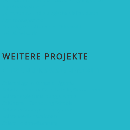
Agroforstsysteme“
„Klimaschutz und biologische Vielfalt durch
Agroforstsysteme“
Erste Agroforstfläche im Odenwald
bei Michelstadt
WEITERE PROJEKTE
ENTWICKLUNGS­ZUSAMMENARBEIT
Solaranlage in Kampala, Uganda
Solarbrunnen für Grundschule, Sierra Leone
Solarenergie für Bildung, Uganda
SolGhana – Connecting Schools
Solares Wasserpumpensystem
Solare Medizinstationen
Solare Feldbewässerung