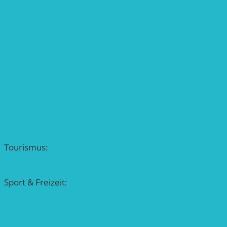
EINZELPROJEKTE
Öffentlichkeitsarbeit
Meeresschildkrötenschutz
Solarzelle mit Tracker
Studentisches Energieforum
Energiedetektive
Weißrussland
Erfolgscontracting
Denkmalschutz
Solar-Sonnenuhr
Forschung & Entwicklung
Tourismus:
– Baikalsee
– Solarschiff Heidelberg
Sport & Freizeit:
– Energielernpfad
– Solarboot-Regatta
Hauswirtschaftstechnik