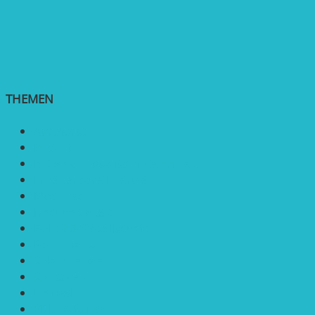
THEMEN
Agroforst
Bildung
Entwicklungs­zusammenarbeit
Erneuerbare Energie
Mobilität
Nachhaltigkeit
Politik & Gesellschaft
Rennmaus
Solarenergie
Sonstiges
Umwelt
VRD Stiftung