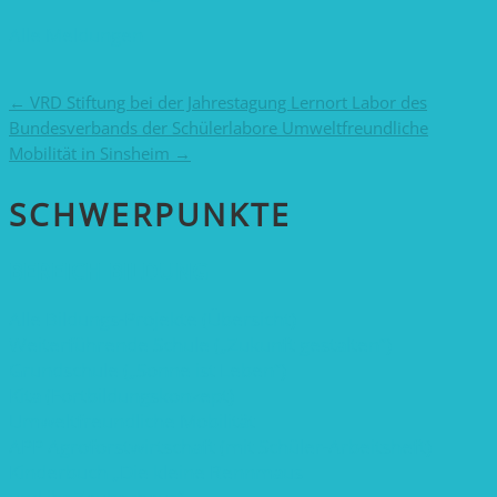
Alle Meldungen
←
VRD Stiftung bei der Jahrestagung Lernort Labor des
Bundesverbands der Schülerlabore
Umweltfreundliche
Mobilität in Sinsheim
→
SCHWER­PUNKTE
BEREICH BILDUNG
Alle Bildungs-Projekte (Übersicht)
Weiterführende Schule („Zukunft gestalten“)
Grundschule („Sonne ist Leben“)
Kita (Fortbildungskonzept)
Umweltfreundliche Mobilität
APP Agroforstwirtschaft (mit Schüler-Arbeitsheft)
Kinderbuch „Die kleine Rennmaus