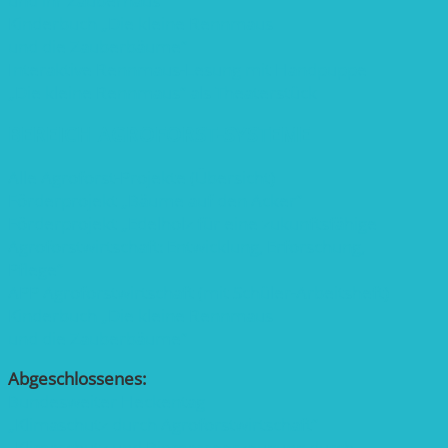
und ihr Zauberhaus“
Kinderbuch „Die kleine Rennmaus
und die Zauberbäume“
Interaktive Rennmaus-Lesung mit Handpuppe
„Die kleine Rennmaus“ als Theaterstück
BEREICH AGROFORST-SYSTEME
Alle Agroforst-Projekte (Übersicht)
Förderprojekt „Bäume auf den Acker“
Förderprojekt „Edelholz für eine zukunftsfähige
Agroforstwirtschaft: Entwicklung, Erforschung,
Pflege”
APP Agroforstwirtschaft (mit Schüler-Arbeitsheft)
Kinderbuch „Die kleine Rennmaus
und die Zauberbäume“
Abgeschlossenes:
Bundesweiter Heckentag
„Klimaschutz durch Agroforstwirtschaft“
„Klimaschutz und Biomasse­erzeugung durch