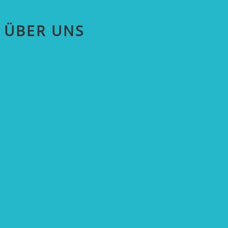
ÜBER UNS
AKTUELLES
STIFTUNG
Stifter
Vorstand
Stiftungsrat
Mitarbeitende
Leitbild und Hintergrund
Juristisches
FÖRDERUNG
Antragstellung