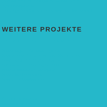
„Klimaschutz und biologische Vielfalt durch
Agroforstsysteme“
Erste Agroforstfläche im Odenwald bei Michelstadt
WEITERE PROJEKTE
ENTWICKLUNGS­ZUSAMMENARBEIT
Solaranlage in Kampala, Uganda
Solarbrunnen für Grundschule, Sierra Leone
Solarenergie für Bildung, Uganda
SolGhana – Connecting Schools
Solares Wasserpumpensystem
Solare Medizinstationen
Solare Feldbewässerung
EINZELPROJEKTE
Öffentlichkeitsarbeit
Meeresschildkrötenschutz