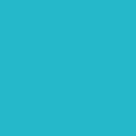
STIFTUNG
Stifter
Vorstand
Stiftungsrat
Mitarbeitende
Leitbild und Hintergrund
Juristisches
FÖRDERUNG
Antragstellung
SPENDEN & ZUSTIFTUNGEN
KONTAKT
Impressum
Datenschutzerklärung