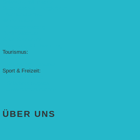
Solarzelle mit Tracker
Studentisches Energieforum
Energiedetektive
Weißrussland
Erfolgscontracting
Denkmalschutz
Solar-Sonnenuhr
Forschung & Entwicklung
Tourismus:
– Baikalsee
– Solarschiff Heidelberg
Sport & Freizeit:
– Energielernpfad
– Solarboot-Regatta
Hauswirtschaftstechnik
ÜBER UNS
AKTUELLES