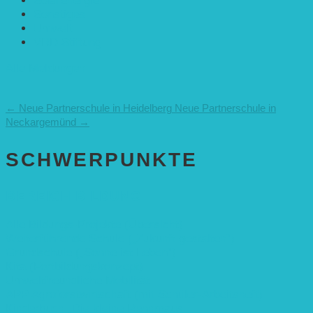
Solarenergie
Sonstiges
Umwelt
VRD Stiftung
Alle Meldungen
←
Neue Partnerschule in Heidelberg
Neue Partnerschule in
Neckargemünd
→
SCHWER­PUNKTE
BEREICH BILDUNG
Alle Bildungs-Projekte (Übersicht)
Weiterführende Schule („Zukunft gestalten“)
Grundschule („Sonne ist Leben“)
Kita (Fortbildungskonzept)
Umweltfreundliche Mobilität
APP Agroforstwirtschaft (mit Schüler-Arbeitsheft)
Kinderbuch „Die kleine Rennmaus