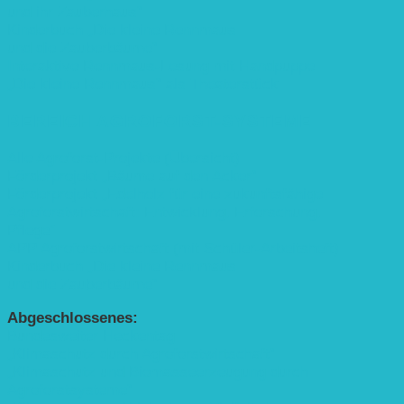
und ihr Zauberhaus“
Kinderbuch „Die kleine Rennmaus
und die Zauberbäume“
Interaktive Rennmaus-Lesung mit Handpuppe
„Die kleine Rennmaus“ als Theaterstück
BEREICH AGROFORST-SYSTEME
Alle Agroforst-Projekte (Übersicht)
Förderprojekt „Bäume auf den Acker“
Förderprojekt „Edelholz für eine zukunftsfähige
Agroforstwirtschaft: Entwicklung, Erforschung,
Pflege”
APP Agroforstwirtschaft (mit Schüler-Arbeitsheft)
Kinderbuch „Die kleine Rennmaus
und die Zauberbäume“
Abgeschlossenes:
Bundesweiter Heckentag
„Klimaschutz durch Agroforstwirtschaft“
„Klimaschutz und Biomasse­erzeugung durch
Agroforstsysteme“