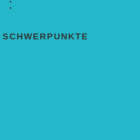
Umwelt
VRD Stiftung
Alle Meldungen
SCHWER­PUNKTE
BEREICH BILDUNG
Alle Bildungs-Projekte (Übersicht)
Weiterführende Schule („Zukunft gestalten“)
Grundschule („Sonne ist Leben“)
Kita (Fortbildungskonzept)
Umweltfreundliche Mobilität
APP Agroforstwirtschaft (mit Schüler-Arbeitsheft)
Kinderbuch „Die kleine Rennmaus
und ihr Zauberhaus“
Kinderbuch „Die kleine Rennmaus
und die Zauberbäume“
Interaktive Rennmaus-Lesung mit Handpuppe
„Die kleine Rennmaus“ als Theaterstück