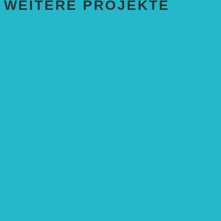
WEITERE PROJEKTE
ENTWICKLUNGS­ZUSAMMENARBEIT
Solaranlage in Kampala, Uganda
Solarbrunnen für Grundschule, Sierra Leone
Solarenergie für Bildung, Uganda
SolGhana – Connecting Schools
Solares Wasserpumpensystem
Solare Medizinstationen
Solare Feldbewässerung
EINZELPROJEKTE
Öffentlichkeitsarbeit
Meeresschildkrötenschutz
Solarzelle mit Tracker
Studentisches Energieforum
Energiedetektive
Weißrussland
Erfolgscontracting
Denkmalschutz