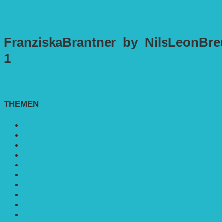
FranziskaBrantner_by_NilsLeonBre
1
THEMEN
Agroforst
Bildung
Entwicklungs­zusammenarbeit
Erneuerbare Energie
Mobilität
Nachhaltigkeit
Politik & Gesellschaft
Rennmaus
Solarenergie
Sonstiges