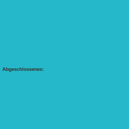
BEREICH AGROFORST-SYSTEME
Alle Agroforst-Projekte (Übersicht)
Förderprojekt „Bäume auf den Acker“
Förderprojekt „Edelholz für eine zukunftsfähige
Agroforstwirtschaft: Entwicklung, Erforschung,
Pflege”
APP Agroforstwirtschaft (mit Schüler-Arbeitsheft)
Kinderbuch „Die kleine Rennmaus
und die Zauberbäume“
Abgeschlossenes:
Bundesweiter Heckentag
„Klimaschutz durch Agroforstwirtschaft“
„Klimaschutz und Biomasse­erzeugung durch
Agroforstsysteme“
„Klimaschutz und biologische Vielfalt durch
Agroforstsysteme“
Erste Agroforstfläche im Odenwald bei Michelstadt