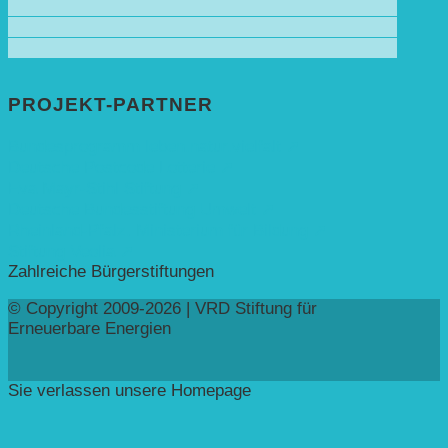
PROJEKT-PARTNER
Bundesprogramm leben.natur.vielfalt ➚
Deutsche Postcode Lotterie ➚
Eva Mayr-Stihl Stiftung ➚
Deutsche Bundesstiftung Umwelt ➚
Rheinland-Pfalz, Ministerium für Bildung ➚
Stiftung Veolia ➚
Zahlreiche Bürgerstiftungen
© Copyright 2009-2026 | VRD Stiftung für
Erneuerbare Energien
Sie verlassen unsere Homepage