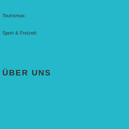
Solar-Sonnenuhr
Forschung & Entwicklung
Tourismus:
– Baikalsee
– Solarschiff Heidelberg
Sport & Freizeit:
– Energielernpfad
– Solarboot-Regatta
Hauswirtschaftstechnik
ÜBER UNS
AKTUELLES
STIFTUNG
Stifter
Vorstand
Stiftungsrat
Mitarbeitende