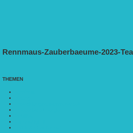
Rennmaus-Zauberbaeume-2023-Tea
THEMEN
Agroforst
Bildung
Entwicklungs­zusammenarbeit
Erneuerbare Energie
Mobilität
Nachhaltigkeit
Politik & Gesellschaft