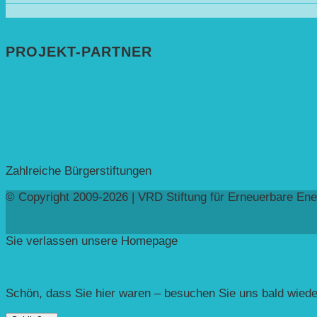
PROJEKT-PARTNER
Bundesprogramm leben.natur.vielfalt ➚
Deutsche Postcode Lotterie ➚
Eva Mayr-Stihl Stiftung ➚
Deutsche Bundesstiftung Umwelt ➚
Rheinland-Pfalz, Ministerium für Bildung ➚
Stiftung Veolia ➚
Zahlreiche Bürgerstiftungen
© Copyright 2009-2026 | VRD Stiftung für Erneuerbare Ene
Sie verlassen unsere Homepage
Schön, dass Sie hier waren – besuchen Sie uns bald wiede