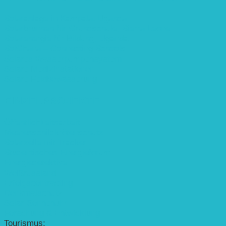
Solaranlage in Kampala, Uganda
Solarbrunnen für Grundschule, Sierra Leone
Solarenergie für Bildung, Uganda
SolGhana – Connecting Schools
Solares Wasserpumpensystem
Solare Medizinstationen
Solare Feldbewässerung
EINZELPROJEKTE
Öffentlichkeitsarbeit
Meeresschildkrötenschutz
Solarzelle mit Tracker
Studentisches Energieforum
Energiedetektive
Weißrussland
Erfolgscontracting
Denkmalschutz
Solar-Sonnenuhr
Forschung & Entwicklung
Tourismus: