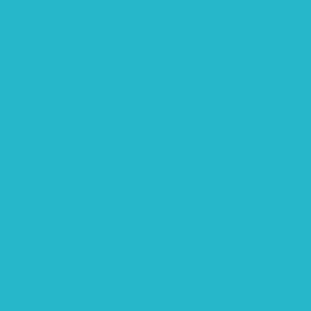
rtschaft: Entwicklung, Erforschung, Pflege”
teme“
eme“