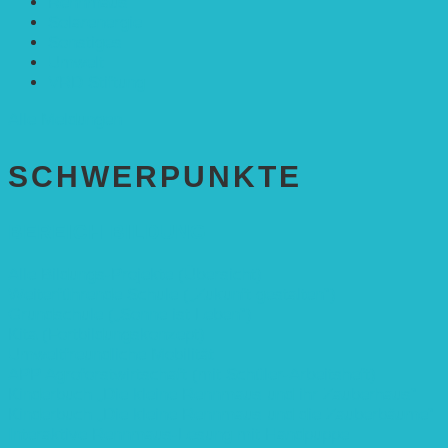
Rennmaus
Solarenergie
Sonstiges
Umwelt
VRD Stiftung
Alle Meldungen
SCHWER­PUNKTE
BEREICH BILDUNG
Alle Bildungs-Projekte (Übersicht)
Weiterführende Schule („Zukunft gestalten“)
Grundschule („Sonne ist Leben“)
Kita (Fortbildungskonzept)
Umweltfreundliche Mobilität
APP Agroforstwirtschaft (mit Schüler-Arbeitsheft)
Kinderbuch „Die kleine Rennmaus und ihr Zauberhaus“
Kinderbuch „Die kleine Rennmaus und die Zauberbäume“
Interaktive Rennmaus-Lesung mit Handpuppe