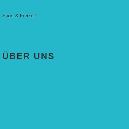
– Baikalsee
– Solarschiff Heidelberg
Sport & Freizeit:
– Energielernpfad
– Solarboot-Regatta
Hauswirtschaftstechnik
ÜBER UNS
AKTUELLES
STIFTUNG
Stifter
Vorstand
Stiftungsrat
Mitarbeitende
Leitbild und Hintergrund
Juristisches