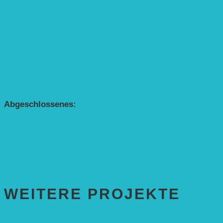
„Die kleine Rennmaus“ als Theaterstück
BEREICH AGROFORST-SYSTEME
Alle Agroforst-Projekte (Übersicht)
Förderprojekt „Bäume auf den Acker“
Förderprojekt „Edelholz für eine zukunftsfähige Agroforstwi
APP Agroforstwirtschaft (mit Schüler-Arbeitsheft)
Kinderbuch „Die kleine Rennmaus und die Zauberbäume“
Abgeschlossenes:
Bundesweiter Heckentag
„Klimaschutz durch Agroforstwirtschaft“
„Klimaschutz und Biomasse­erzeugung durch Agroforstsys
„Klimaschutz und biologische Vielfalt durch Agroforstsyst
Erste Agroforstfläche im Odenwald bei Michelstadt
WEITERE PROJEKTE
ENTWICKLUNGS­ZUSAMMENARBEIT