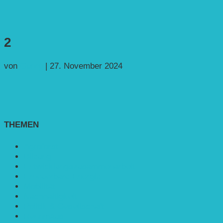
2
von
Georg
|
27. November 2024
THEMEN
Agroforst
Bildung
Entwicklungs­zusammenarbeit
Erneuerbare Energie
Mobilität
Nachhaltigkeit
Politik & Gesellschaft
Rennmaus