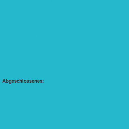
Interaktive Rennmaus-Lesung mit Handpuppe
„Die kleine Rennmaus“ als Theaterstück
BEREICH AGROFORST-SYSTEME
Alle Agroforst-Projekte (Übersicht)
Förderprojekt „Bäume auf den Acker“
Förderprojekt „Edelholz für eine zukunftsfähige
Agroforstwirtschaft: Entwicklung, Erforschung,
Pflege”
APP Agroforstwirtschaft (mit Schüler-Arbeitsheft)
Kinderbuch „Die kleine Rennmaus
und die Zauberbäume“
Abgeschlossenes:
Bundesweiter Heckentag
„Klimaschutz durch Agroforstwirtschaft“
„Klimaschutz und Biomasse­erzeugung durch
Agroforstsysteme“
„Klimaschutz und biologische Vielfalt durch
Agroforstsysteme“
Erste Agroforstfläche im Odenwald bei Michelstadt