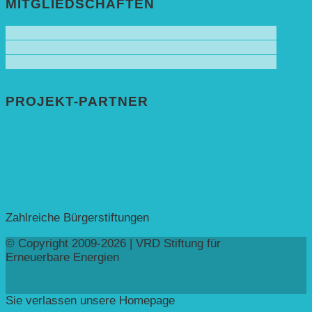
MITGLIEDSCHAFTEN
PROJEKT-PARTNER
Bundesprogramm leben.natur.vielfalt ➚
Deutsche Postcode Lotterie ➚
Eva Mayr-Stihl Stiftung ➚
Deutsche Bundesstiftung Umwelt ➚
Rheinland-Pfalz, Ministerium für Bildung ➚
Stiftung Veolia ➚
Zahlreiche Bürgerstiftungen
© Copyright 2009-2026 | VRD Stiftung für
Erneuerbare Energien
Sie verlassen unsere Homepage