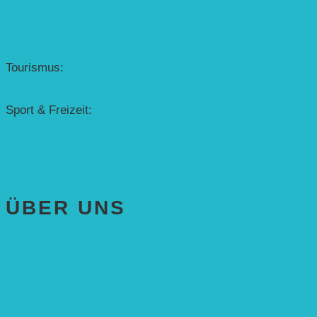
Erfolgscontracting
Denkmalschutz
Solar-Sonnenuhr
Forschung & Entwicklung
Tourismus:
– Baikalsee
– Solarschiff Heidelberg
Sport & Freizeit:
– Energielernpfad
– Solarboot-Regatta
Hauswirtschaftstechnik
ÜBER UNS
AKTUELLES
STIFTUNG
Stifter
Vorstand