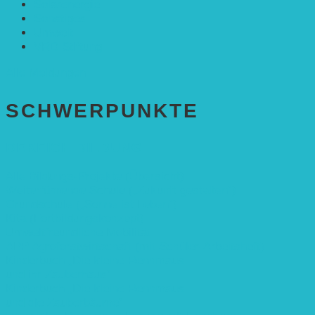
Solarenergie
Sonstiges
Umwelt
VRD Stiftung
Alle Meldungen
SCHWER­PUNKTE
BEREICH BILDUNG
Alle Bildungs-Projekte (Übersicht)
Weiterführende Schule („Zukunft gestalten“)
Grundschule („Sonne ist Leben“)
Kita (Fortbildungskonzept)
Umweltfreundliche Mobilität
APP Agroforstwirtschaft (mit Schüler-Arbeitsheft)
Kinderbuch „Die kleine Rennmaus
und ihr Zauberhaus“
Kinderbuch „Die kleine Rennmaus
und die Zauberbäume“