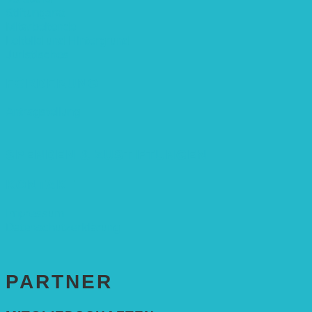
Stiftungsrat
Mitarbeitende
Leitbild und Hintergrund
Juristisches
FÖRDERUNG
Antragstellung
SPENDEN & ZUSTIFTUNGEN
KONTAKT
Impressum
Datenschutzerklärung
PARTNER