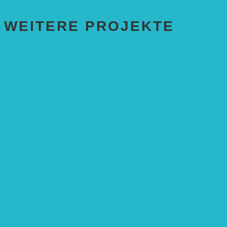
WEITERE PROJEKTE
ENTWICKLUNGS­ZUSAMMENARBEIT
Solaranlage in Kampala, Uganda
Solarbrunnen für Grundschule, Sierra Leone
Solarenergie für Bildung, Uganda
SolGhana – Connecting Schools
Solares Wasserpumpensystem
Solare Medizinstationen
Solare Feldbewässerung
EINZELPROJEKTE
Öffentlichkeitsarbeit
Meeresschildkrötenschutz
Solarzelle mit Tracker
Studentisches Energieforum
Energiedetektive
Weißrussland