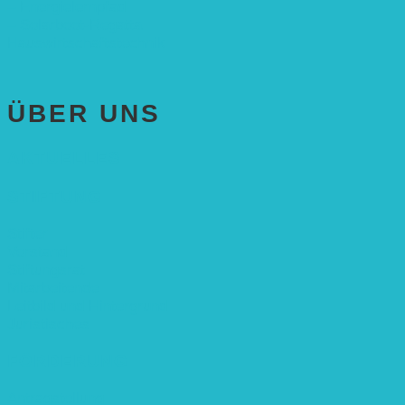
– Energielernpfad
– Solarboot-Regatta
Hauswirtschaftstechnik
ÜBER UNS
AKTUELLES
STIFTUNG
Stifter
Vorstand
Stiftungsrat
Mitarbeitende
Leitbild und Hintergrund
Juristisches
FÖRDERUNG
Antragstellung