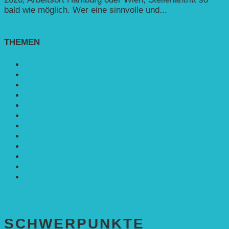
bald wie möglich. Wer eine sinnvolle und...
« Ältere Einträge
THEMEN
Agroforst
Bildung
Entwicklungs­zusammenarbeit
Erneuerbare Energie
Mobilität
Nachhaltigkeit
Politik & Gesellschaft
Rennmaus
Solarenergie
Sonstiges
Umwelt
VRD Stiftung
Alle Meldungen
SCHWER­PUNKTE