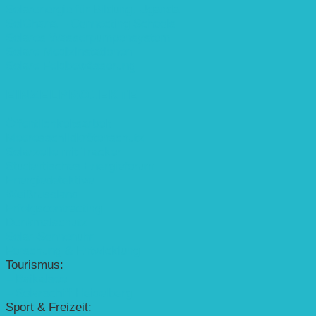
Solarenergie für Bildung, Uganda
SolGhana – Connecting Schools
Solares Wasserpumpensystem
Solare Medizinstationen
Solare Feldbewässerung
EINZELPROJEKTE
Öffentlichkeitsarbeit
Meeresschildkrötenschutz
Solarzelle mit Tracker
Studentisches Energieforum
Energiedetektive
Weißrussland
Erfolgscontracting
Denkmalschutz
Solar-Sonnenuhr
Forschung & Entwicklung
Tourismus:
– Baikalsee
– Solarschiff Heidelberg
Sport & Freizeit: