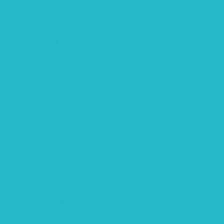
BEREICH BILDUNG
Alle Bildungs-Projekte (Übersicht)
Weiterführende Schule („Zukunft gestalten“)
Grundschule („Sonne ist Leben“)
Kita (Fortbildungskonzept)
Umweltfreundliche Mobilität
APP Agroforstwirtschaft (mit Schüler-Arbeitsheft)
Kinderbuch „Die kleine Rennmaus
und ihr Zauberhaus“
Kinderbuch „Die kleine Rennmaus
und die Zauberbäume“
Interaktive Rennmaus-Lesung mit Handpuppe
„Die kleine Rennmaus“ als Theaterstück
BEREICH AGROFORST-SYSTEME
Alle Agroforst-Projekte (Übersicht)
Förderprojekt „Bäume auf den Acker“
Förderprojekt „Edelholz für eine zukunftsfähige
Agroforstwirtschaft: Entwicklung, Erforschung,