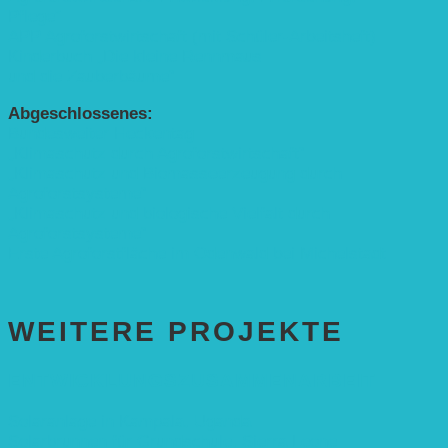
Pflege”
APP Agroforstwirtschaft (mit Schüler-Arbeitsheft)
Kinderbuch „Die kleine Rennmaus
und die Zauberbäume“
Abgeschlossenes:
Bundesweiter Heckentag
„Klimaschutz durch Agroforstwirtschaft“
„Klimaschutz und Biomasse­erzeugung durch
Agroforstsysteme“
„Klimaschutz und biologische Vielfalt durch
Agroforstsysteme“
Erste Agroforstfläche im Odenwald bei Michelstadt
WEITERE PROJEKTE
ENTWICKLUNGS­ZUSAMMENARBEIT
Solaranlage in Kampala, Uganda
Solarbrunnen für Grundschule, Sierra Leone