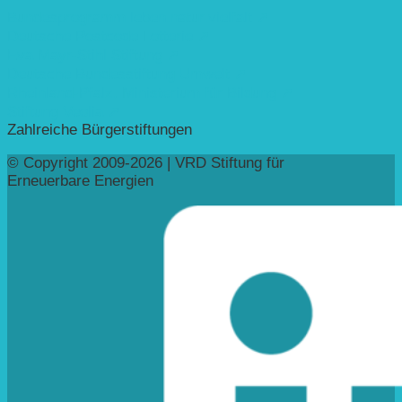
Bundesprogramm leben.natur.vielfalt ➚
Deutsche Postcode Lotterie ➚
Eva Mayr-Stihl Stiftung ➚
Deutsche Bundesstiftung Umwelt ➚
Rheinland-Pfalz, Ministerium für Bildung ➚
Stiftung Veolia ➚
Zahlreiche Bürgerstiftungen
© Copyright 2009-2026 | VRD Stiftung für
Erneuerbare Energien