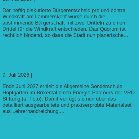
Der heftig diskutierte Bürgerentscheid pro und contra
Windkraft am Lammerskopf wurde durch die
abstimmende Bürgerschaft mit zwei Dritteln zu einem
Drittel für die Windkraft entschieden. Das Quorum ist
rechtlich bindend, so dass die Stadt nun planerische...
Neue Förderschule in Österreich
im Netzwerk der VRD Stiftung
9. Juli 2026
|
Sonstiges
Ende Juni 2027 erhielt die Allgemeine Sonderschule
Hopfgarten im Brixental einen Energie-Parcours der VRD
Stiftung (s. Foto). Damit verfügt sie nun über das
detailliert ausgearbeitete und praxiserprobte Materialset
aus Lehrerhandreichung,...
Kickoff-Event „BWimpact –
Agroforst“ der