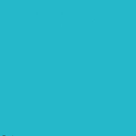
ENTWICKLUNGS­ZUSAMMENARBEIT
Solaranlage in Kampala, Uganda
Solarbrunnen für Grundschule, Sierra Leone
Solarenergie für Bildung, Uganda
SolGhana – Connecting Schools
Solares Wasserpumpensystem
Solare Medizinstationen
Solare Feldbewässerung
EINZELPROJEKTE
Öffentlichkeitsarbeit
Meeresschildkrötenschutz
Solarzelle mit Tracker
Studentisches Energieforum
Energiedetektive
Weißrussland
Erfolgscontracting
Denkmalschutz
Solar-Sonnenuhr
Forschung & Entwicklung