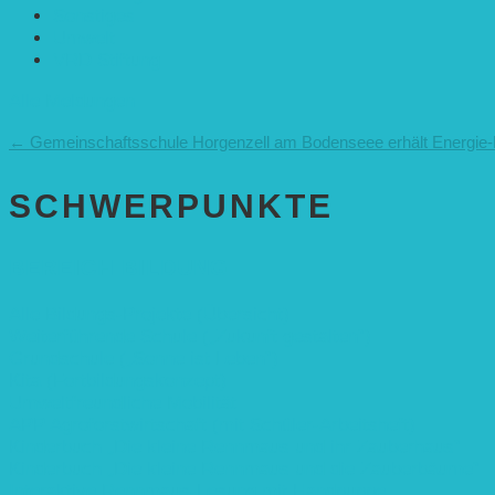
Sonstiges
Umwelt
VRD Stiftung
Alle Meldungen
←
Gemeinschaftsschule Horgenzell am Bodenseee erhält Energie-P
SCHWER­PUNKTE
BEREICH BILDUNG
Alle Bildungs-Projekte (Übersicht)
Weiterführende Schule („Zukunft gestalten“)
Grundschule („Sonne ist Leben“)
Kita (Fortbildungskonzept)
Umweltfreundliche Mobilität
APP Agroforstwirtschaft (mit Schüler-Arbeitsheft)
Kinderbuch „Die kleine Rennmaus und ihr Zauberhaus“
Kinderbuch „Die kleine Rennmaus und die Zauberbäume“
Interaktive Rennmaus-Lesung mit Handpuppe