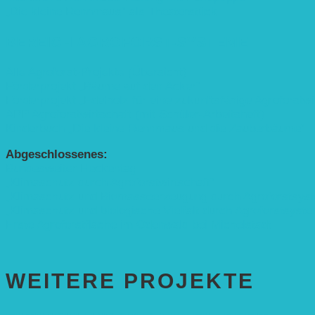
„Die kleine Rennmaus“ als Theaterstück
BEREICH AGROFORST-SYSTEME
Alle Agroforst-Projekte (Übersicht)
Förderprojekt „Bäume auf den Acker“
Förderprojekt „Edelholz für eine zukunftsfähige Agroforstwi
APP Agroforstwirtschaft (mit Schüler-Arbeitsheft)
Kinderbuch „Die kleine Rennmaus und die Zauberbäume“
Abgeschlossenes:
Bundesweiter Heckentag
„Klimaschutz durch Agroforstwirtschaft“
„Klimaschutz und Biomasse­erzeugung durch Agroforstsys
„Klimaschutz und biologische Vielfalt durch Agroforstsyst
Erste Agroforstfläche im Odenwald bei Michelstadt
WEITERE PROJEKTE