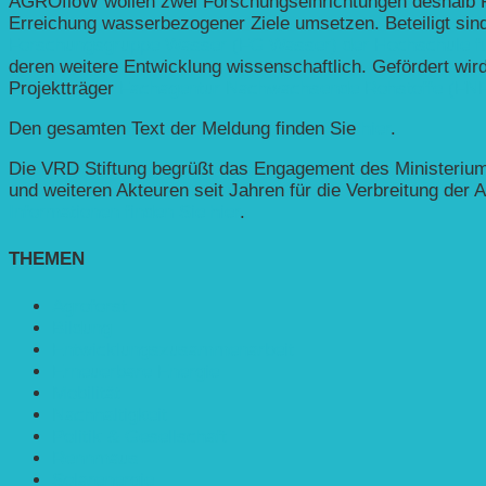
AGROfloW wollen zwei Forschungseinrichtungen deshalb P
Erreichung wasserbezogener Ziele umsetzen. Beteiligt si
Forschungsgruppe Wasser (FG Wasser) der Hochschule für
deren weitere Entwicklung wissenschaftlich. Gefördert 
Projektträger
Fachagentur Nachwachsende Rohstoffe (FNR)
Den gesamten Text der Meldung finden Sie
hier
.
Die VRD Stiftung begrüßt das Engagement des Ministerium
und weiteren Akteuren seit Jahren für die Verbreitung der 
Informationen finden Sie hier
.
THEMEN
Agroforst
Bildung
Entwicklungs­zusammenarbeit
Erneuerbare Energie
Mobilität
Nachhaltigkeit
Politik & Gesellschaft
Rennmaus
Solarenergie