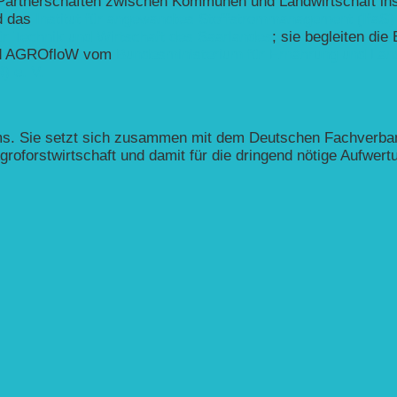
artnerschaften zwischen Kommunen und Landwirtschaft ins 
nd das
Institut für angewandtes Stoffstrommanagement (IfaS)
 Technik und Wirtschaft des Saarlandes
; sie begleiten die
wird AGROfloW vom
Bundesministerium für Ernährung und Lan
 e. V.
s. Sie setzt sich zusammen mit dem Deutschen Fachverband 
Agroforstwirtschaft und damit für die dringend nötige Aufwer