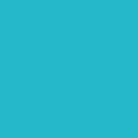
rtschaft: Entwicklung, Erforschung, Pflege”
teme“
eme“