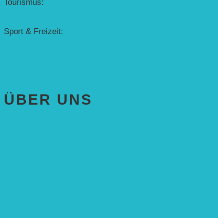
Tourismus:
– Baikalsee
– Solarschiff Heidelberg
Sport & Freizeit:
– Energielernpfad
– Solarboot-Regatta
Hauswirtschaftstechnik
ÜBER UNS
AKTUELLES
STIFTUNG
Stifter
Vorstand
Stiftungsrat
Mitarbeitende
Leitbild und Hintergrund
Juristisches