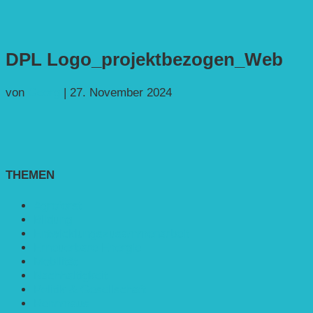
DPL Logo_projektbezogen_Web
von
Georg
|
27. November 2024
THEMEN
Agroforst
Bildung
Entwicklungs­zusammenarbeit
Erneuerbare Energie
Mobilität
Nachhaltigkeit
Politik & Gesellschaft
Rennmaus