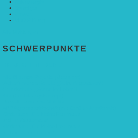
Solarenergie
Sonstiges
Umwelt
VRD Stiftung
Alle Meldungen
SCHWER­PUNKTE
BEREICH BILDUNG
Alle Bildungs-Projekte (Übersicht)
Weiterführende Schule („Zukunft gestalten“)
Grundschule („Sonne ist Leben“)
Kita (Fortbildungskonzept)
Umweltfreundliche Mobilität
APP Agroforstwirtschaft (mit Schüler-Arbeitsheft)
Kinderbuch „Die kleine Rennmaus
und ihr Zauberhaus“
Kinderbuch „Die kleine Rennmaus
und die Zauberbäume“