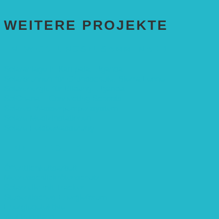
WEITERE PROJEKTE
ENTWICKLUNGS­ZUSAMMENARBEIT
Solaranlage in Kampala, Uganda
Solarbrunnen für Grundschule, Sierra Leone
Solarenergie für Bildung, Uganda
SolGhana – Connecting Schools
Solares Wasserpumpensystem
Solare Medizinstationen
Solare Feldbewässerung
EINZELPROJEKTE
Öffentlichkeitsarbeit
Meeresschildkrötenschutz
Solarzelle mit Tracker
Studentisches Energieforum
Energiedetektive
Weißrussland