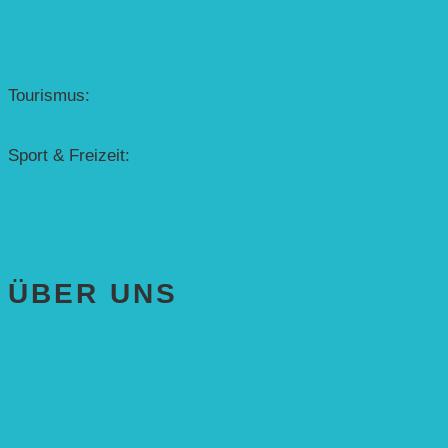
Erfolgscontracting
Denkmalschutz
Solar-Sonnenuhr
Forschung & Entwicklung
Tourismus:
– Baikalsee
– Solarschiff Heidelberg
Sport & Freizeit:
– Energielernpfad
– Solarboot-Regatta
Hauswirtschaftstechnik
ÜBER UNS
AKTUELLES
STIFTUNG
Stifter
Vorstand