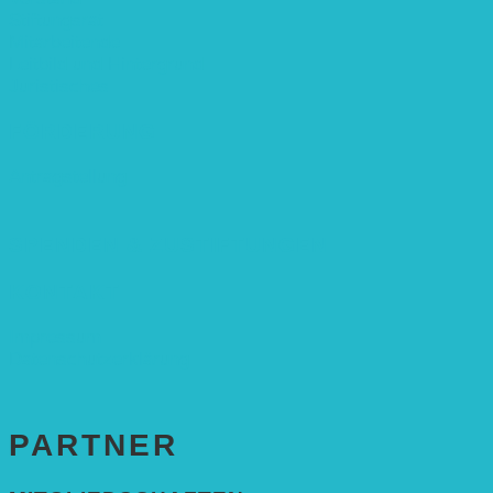
Stiftungsrat
Mitarbeitende
Leitbild und Hintergrund
Juristisches
FÖRDERUNG
Antragstellung
SPENDEN & ZUSTIFTUNGEN
KONTAKT
Impressum
Datenschutzerklärung
PARTNER