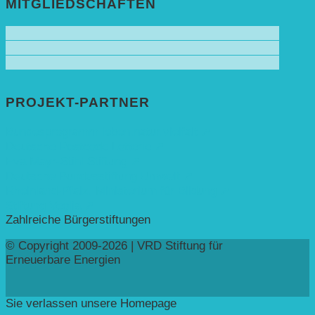
MITGLIEDSCHAFTEN
PROJEKT-PARTNER
Bundesprogramm leben.natur.vielfalt ➚
Deutsche Postcode Lotterie ➚
Eva Mayr-Stihl Stiftung ➚
Deutsche Bundesstiftung Umwelt ➚
Rheinland-Pfalz, Ministerium für Bildung ➚
Stiftung Veolia ➚
Zahlreiche Bürgerstiftungen
© Copyright 2009-2026 | VRD Stiftung für
Erneuerbare Energien
Sie verlassen unsere Homepage