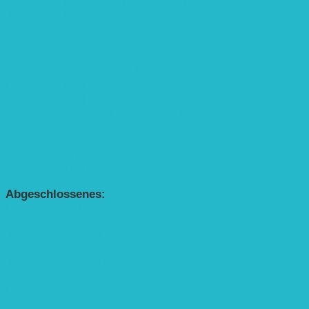
Interaktive Rennmaus-Lesung mit Handpuppe
„Die kleine Rennmaus“ als Theaterstück
BEREICH AGROFORST-SYSTEME
Alle Agroforst-Projekte (Übersicht)
Förderprojekt „Bäume auf den Acker“
Förderprojekt „Edelholz für eine zukunftsfähige
Agroforstwirtschaft: Entwicklung, Erforschung,
Pflege”
APP Agroforstwirtschaft (mit Schüler-Arbeitsheft)
Kinderbuch „Die kleine Rennmaus
und die Zauberbäume“
Abgeschlossenes:
Bundesweiter Heckentag
„Klimaschutz durch Agroforstwirtschaft“
„Klimaschutz und Biomasse­erzeugung durch
Agroforstsysteme“
„Klimaschutz und biologische Vielfalt durch
Agroforstsysteme“
Erste Agroforstfläche im Odenwald bei Michelstadt