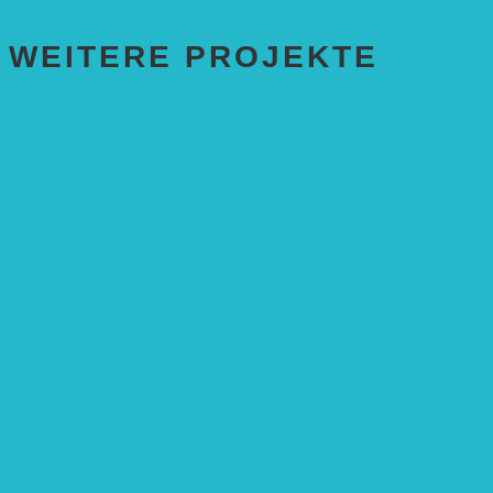
WEITERE PROJEKTE
ENTWICKLUNGS­ZUSAMMENARBEIT
Solaranlage in Kampala, Uganda
Solarbrunnen für Grundschule, Sierra Leone
Solarenergie für Bildung, Uganda
SolGhana – Connecting Schools
Solares Wasserpumpensystem
Solare Medizinstationen
Solare Feldbewässerung
EINZELPROJEKTE
Öffentlichkeitsarbeit
Meeresschildkrötenschutz
Solarzelle mit Tracker
Studentisches Energieforum
Energiedetektive
Weißrussland