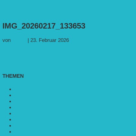
IMG_20260217_133653
von
Georg
|
23. Februar 2026
THEMEN
Agroforst
Bildung
Entwicklungs­zusammenarbeit
Erneuerbare Energie
Mobilität
Nachhaltigkeit
Politik & Gesellschaft
Rennmaus