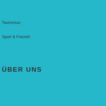
Erfolgscontracting
Denkmalschutz
Solar-Sonnenuhr
Forschung & Entwicklung
Tourismus:
– Baikalsee
– Solarschiff Heidelberg
Sport & Freizeit:
– Energielernpfad
– Solarboot-Regatta
Hauswirtschaftstechnik
ÜBER UNS
AKTUELLES
STIFTUNG
Stifter
Vorstand