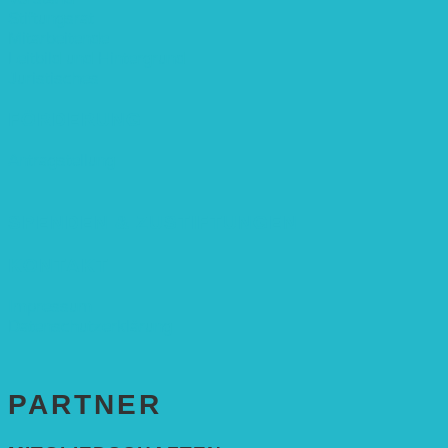
Stiftungsrat
Mitarbeitende
Leitbild und Hintergrund
Juristisches
FÖRDERUNG
Antragstellung
SPENDEN & ZUSTIFTUNGEN
KONTAKT
Impressum
Datenschutzerklärung
PARTNER