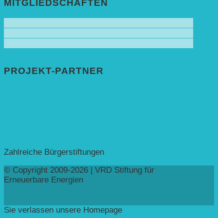
MITGLIEDSCHAFTEN
PROJEKT-PARTNER
Bundesprogramm leben.natur.vielfalt ➚
Deutsche Postcode Lotterie ➚
Eva Mayr-Stihl Stiftung ➚
Deutsche Bundesstiftung Umwelt ➚
Rheinland-Pfalz, Ministerium für Bildung ➚
Stiftung Veolia ➚
Zahlreiche Bürgerstiftungen
© Copyright 2009-2026 | VRD Stiftung für
Erneuerbare Energien
Sie verlassen unsere Homepage