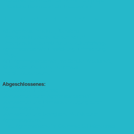
Interaktive Rennmaus-Lesung mit Handpuppe
„Die kleine Rennmaus“ als Theaterstück
BEREICH AGROFORST-SYSTEME
Alle Agroforst-Projekte (Übersicht)
Förderprojekt „Bäume auf den Acker“
Förderprojekt „Edelholz für eine zukunftsfähige
Agroforstwirtschaft: Entwicklung, Erforschung,
Pflege”
APP Agroforstwirtschaft (mit Schüler-Arbeitsheft)
Kinderbuch „Die kleine Rennmaus
und die Zauberbäume“
Abgeschlossenes:
Bundesweiter Heckentag
„Klimaschutz durch Agroforstwirtschaft“
„Klimaschutz und Biomasse­erzeugung durch
Agroforstsysteme“
„Klimaschutz und biologische Vielfalt durch
Agroforstsysteme“
Erste Agroforstfläche im Odenwald bei Michelstadt