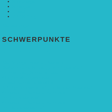
Solarenergie
Sonstiges
Umwelt
VRD Stiftung
Alle Meldungen
SCHWER­PUNKTE
BEREICH BILDUNG
Alle Bildungs-Projekte (Übersicht)
Weiterführende Schule („Zukunft gestalten“)
Grundschule („Sonne ist Leben“)
Kita (Fortbildungskonzept)
Umweltfreundliche Mobilität
APP Agroforstwirtschaft (mit Schüler-Arbeitsheft)
Kinderbuch „Die kleine Rennmaus
und ihr Zauberhaus“
Kinderbuch „Die kleine Rennmaus
und die Zauberbäume“