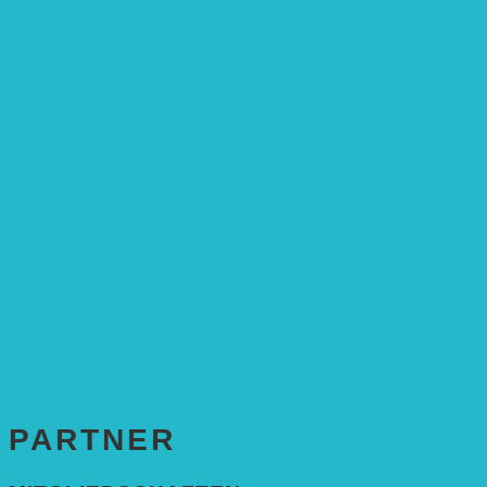
Stiftungsrat
Mitarbeitende
Leitbild und Hintergrund
Juristisches
FÖRDERUNG
Antragstellung
SPENDEN & ZUSTIFTUNGEN
KONTAKT
Impressum
Datenschutzerklärung
PARTNER