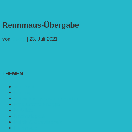
Rennmaus-Übergabe
von
Georg
|
23. Juli 2021
THEMEN
Agroforst
Bildung
Entwicklungs­zusammenarbeit
Erneuerbare Energie
Mobilität
Nachhaltigkeit
Politik & Gesellschaft
Rennmaus