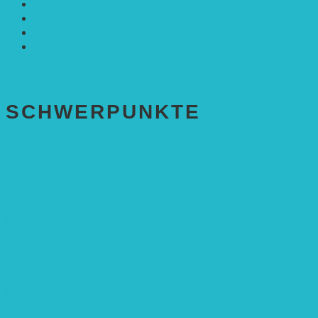
Solarenergie
Sonstiges
Umwelt
VRD Stiftung
Alle Meldungen
SCHWER­PUNKTE
BEREICH BILDUNG
Alle Bildungs-Projekte (Übersicht)
Weiterführende Schule („Zukunft gestalten“)
Grundschule („Sonne ist Leben“)
Kita (Fortbildungskonzept)
Umweltfreundliche Mobilität
APP Agroforstwirtschaft (mit Schüler-Arbeitsheft)
Kinderbuch „Die kleine Rennmaus
und ihr Zauberhaus“
Kinderbuch „Die kleine Rennmaus
und die Zauberbäume“