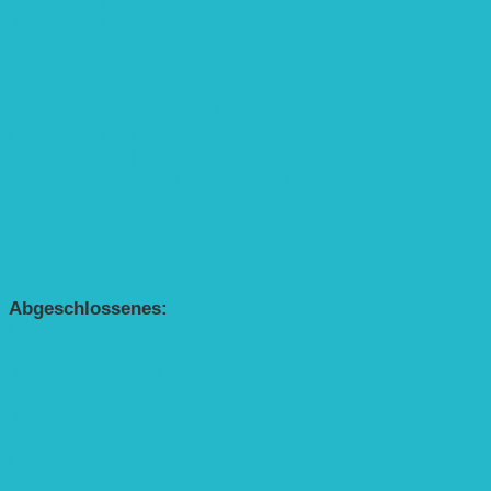
Interaktive Rennmaus-Lesung mit Handpuppe
„Die kleine Rennmaus“ als Theaterstück
BEREICH AGROFORST-SYSTEME
Alle Agroforst-Projekte (Übersicht)
Förderprojekt „Bäume auf den Acker“
Förderprojekt „Edelholz für eine zukunftsfähige
Agroforstwirtschaft: Entwicklung, Erforschung,
Pflege”
APP Agroforstwirtschaft (mit Schüler-Arbeitsheft)
Kinderbuch „Die kleine Rennmaus
und die Zauberbäume“
Abgeschlossenes:
Bundesweiter Heckentag
„Klimaschutz durch Agroforstwirtschaft“
„Klimaschutz und Biomasse­erzeugung durch
Agroforstsysteme“
„Klimaschutz und biologische Vielfalt durch
Agroforstsysteme“
Erste Agroforstfläche im Odenwald bei Michelstadt