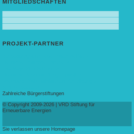
MITGLIEDSCHAFTEN
PROJEKT-PARTNER
Bundesprogramm leben.natur.vielfalt ➚
Deutsche Postcode Lotterie ➚
Eva Mayr-Stihl Stiftung ➚
Deutsche Bundesstiftung Umwelt ➚
Rheinland-Pfalz, Ministerium für Bildung ➚
Stiftung Veolia ➚
Zahlreiche Bürgerstiftungen
© Copyright 2009-2026 | VRD Stiftung für
Erneuerbare Energien
Sie verlassen unsere Homepage