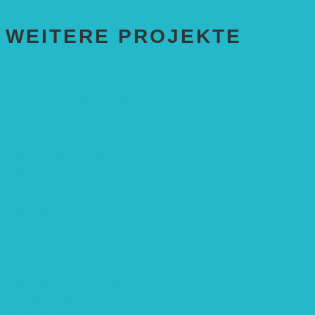
WEITERE PROJEKTE
ENTWICKLUNGS­ZUSAMMENARBEIT
Solaranlage in Kampala, Uganda
Solarbrunnen für Grundschule, Sierra Leone
Solarenergie für Bildung, Uganda
SolGhana – Connecting Schools
Solares Wasserpumpensystem
Solare Medizinstationen
Solare Feldbewässerung
EINZELPROJEKTE
Öffentlichkeitsarbeit
Meeresschildkrötenschutz
Solarzelle mit Tracker
Studentisches Energieforum
Energiedetektive
Weißrussland