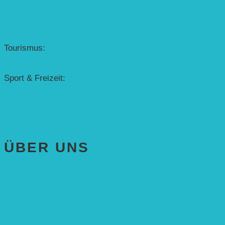
Erfolgscontracting
Denkmalschutz
Solar-Sonnenuhr
Forschung & Entwicklung
Tourismus:
– Baikalsee
– Solarschiff Heidelberg
Sport & Freizeit:
– Energielernpfad
– Solarboot-Regatta
Hauswirtschaftstechnik
ÜBER UNS
AKTUELLES
STIFTUNG
Stifter
Vorstand