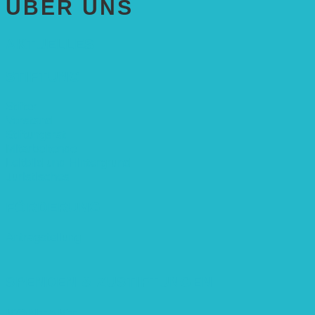
ÜBER UNS
AKTUELLES
STIFTUNG
Stifter
Vorstand
Stiftungsrat
Mitarbeitende
Leitbild und Hintergrund
Juristisches
FÖRDERUNG
Antragstellung
SPENDEN & ZUSTIFTUNGEN
KONTAKT