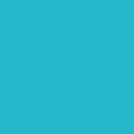
rtschaft: Entwicklung, Erforschung, Pflege”