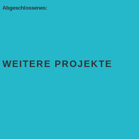
Abgeschlossenes:
Bundesweiter Heckentag
„Klimaschutz durch Agroforstwirtschaft“
„Klimaschutz und Biomasse­erzeugung durch Agroforstsys
„Klimaschutz und biologische Vielfalt durch Agroforstsyst
Erste Agroforstfläche im Odenwald bei Michelstadt
WEITERE PROJEKTE
ENTWICKLUNGS­ZUSAMMENARBEIT
Solaranlage in Kampala, Uganda
Solarbrunnen für Grundschule, Sierra Leone
Solarenergie für Bildung, Uganda
SolGhana – Connecting Schools
Solares Wasserpumpensystem
Solare Medizinstationen
Solare Feldbewässerung