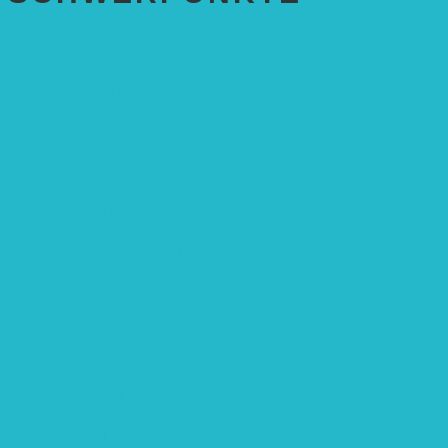
BEREICH BILDUNG
Alle Bildungs-Projekte (Übersicht)
Weiterführende Schule („Zukunft gestalten“)
Grundschule („Sonne ist Leben“)
Kita (Fortbildungskonzept)
Umweltfreundliche Mobilität
APP Agroforstwirtschaft (mit Schüler-Arbeitsheft)
Kinderbuch „Die kleine Rennmaus und ihr Zauberhaus“
Kinderbuch „Die kleine Rennmaus und die Zauberbäume“
Interaktive Rennmaus-Lesung mit Handpuppe
„Die kleine Rennmaus“ als Theaterstück
BEREICH AGROFORST-SYSTEME
Alle Agroforst-Projekte (Übersicht)
Förderprojekt „Bäume auf den Acker“
Förderprojekt „Edelholz für eine zukunftsfähige Agroforstwi
APP Agroforstwirtschaft (mit Schüler-Arbeitsheft)
Kinderbuch „Die kleine Rennmaus und die Zauberbäume“