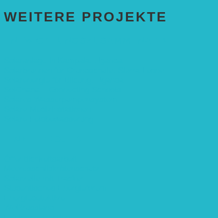
WEITERE PROJEKTE
ENTWICKLUNGS­ZUSAMMENARBEIT
Solaranlage in Kampala, Uganda
Solarbrunnen für Grundschule, Sierra Leone
Solarenergie für Bildung, Uganda
SolGhana – Connecting Schools
Solares Wasserpumpensystem
Solare Medizinstationen
Solare Feldbewässerung
EINZELPROJEKTE
Öffentlichkeitsarbeit
Meeresschildkrötenschutz
Solarzelle mit Tracker
Studentisches Energieforum
Energiedetektive
Weißrussland
Erfolgscontracting