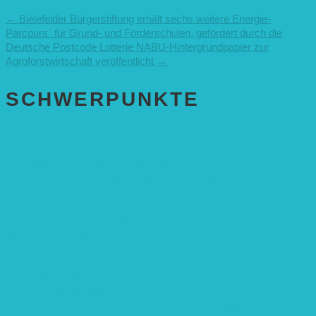
←
Bielefelder Bürgerstiftung erhält sechs weitere Energie-
Parcours` für Grund- und Förderschulen, gefördert durch die
Deutsche Postcode Lotterie
NABU-Hintergrundpapier zur
Agroforstwirtschaft veröffentlicht
→
SCHWER­PUNKTE
BEREICH BILDUNG
Alle Bildungs-Projekte (Übersicht)
Weiterführende Schule („Zukunft gestalten“)
Grundschule („Sonne ist Leben“)
Kita (Fortbildungskonzept)
Umweltfreundliche Mobilität
APP Agroforstwirtschaft (mit Schüler-Arbeitsheft)
Kinderbuch „Die kleine Rennmaus
und ihr Zauberhaus“
Kinderbuch „Die kleine Rennmaus
und die Zauberbäume“
Interaktive Rennmaus-Lesung mit Handpuppe