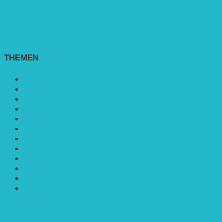
THEMEN
Agroforst
Bildung
Entwicklungs­zusammenarbeit
Erneuerbare Energie
Mobilität
Nachhaltigkeit
Politik & Gesellschaft
Rennmaus
Solarenergie
Sonstiges
Umwelt
VRD Stiftung
Alle Meldungen