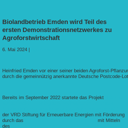
Biolandbetrieb Emden wird Teil des
ersten Demonstrationsnetzwerkes zu
Agroforstwirtschaft
6. Mai 2024
|
Agroforst
Heinfried Emden vor einer seiner beiden Agroforst-Pflanz
durch die gemeinnützig anerkannte Deutsche Postcode-Lot
Bereits im September 2022 startete das Projekt
“Bäume
auf den Acker – Biologische Vielfalt durch ein erstes
Netzwerk Demonstrationsbetriebe Agroforstwirtschaft”
der VRD Stiftung für Erneuerbare Energien mit Förderung
durch das
Bundesamt für Naturschutz (BfN)
mit Mitteln
des
Bundesministeriums für Umwelt, Naturschutz,