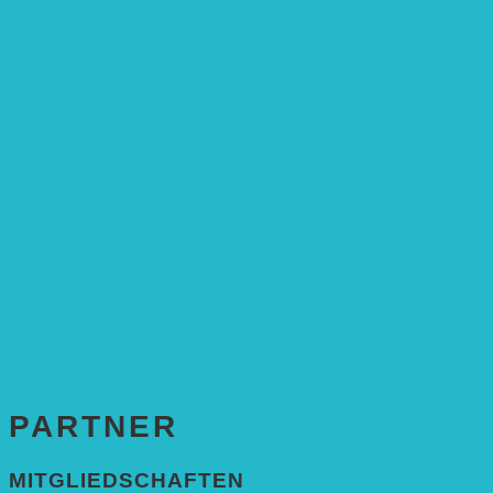
Stiftungsrat
Mitarbeitende
Leitbild und Hintergrund
Juristisches
FÖRDERUNG
Antragstellung
SPENDEN & ZUSTIFTUNGEN
KONTAKT
Impressum
Datenschutzerklärung
PARTNER
MITGLIEDSCHAFTEN