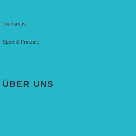
Denkmalschutz
Solar-Sonnenuhr
Forschung & Entwicklung
Tourismus:
– Baikalsee
– Solarschiff Heidelberg
Sport & Freizeit:
– Energielernpfad
– Solarboot-Regatta
Hauswirtschaftstechnik
ÜBER UNS
AKTUELLES
STIFTUNG
Stifter
Vorstand