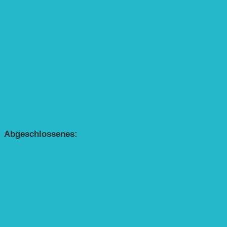
„Die kleine Rennmaus“ als Theaterstück
BEREICH AGROFORST-SYSTEME
Alle Agroforst-Projekte (Übersicht)
Förderprojekt „Bäume auf den Acker“
Förderprojekt „Edelholz für eine zukunftsfähige
Agroforstwirtschaft: Entwicklung, Erforschung,
Pflege”
APP Agroforstwirtschaft (mit Schüler-Arbeitsheft)
Kinderbuch „Die kleine Rennmaus
und die Zauberbäume“
Abgeschlossenes:
Bundesweiter Heckentag
„Klimaschutz durch Agroforstwirtschaft“
„Klimaschutz und Biomasse­erzeugung durch
Agroforstsysteme“
„Klimaschutz und biologische Vielfalt durch
Agroforstsysteme“
Erste Agroforstfläche im Odenwald bei Michelstadt