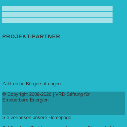
PROJEKT-PARTNER
Bundesprogramm leben.natur.vielfalt ➚
Deutsche Postcode Lotterie ➚
Eva Mayr-Stihl Stiftung ➚
Deutsche Bundesstiftung Umwelt ➚
Rheinland-Pfalz, Ministerium für Bildung ➚
Stiftung Veolia ➚
Zahlreiche Bürgerstiftungen
© Copyright 2009-2026 | VRD Stiftung für
Erneuerbare Energien
Sie verlassen unsere Homepage