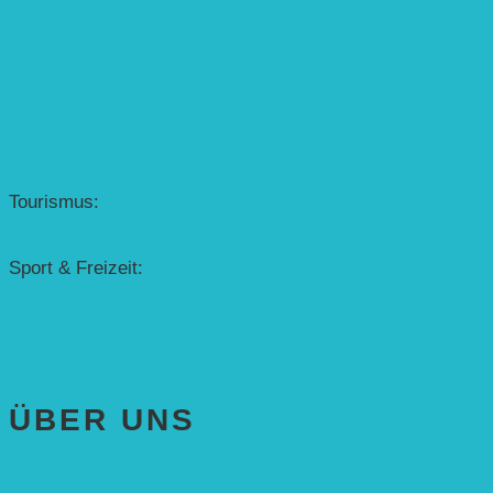
Meeresschildkrötenschutz
Solarzelle mit Tracker
Studentisches Energieforum
Energiedetektive
Weißrussland
Erfolgscontracting
Denkmalschutz
Solar-Sonnenuhr
Forschung & Entwicklung
Tourismus:
– Baikalsee
– Solarschiff Heidelberg
Sport & Freizeit:
– Energielernpfad
– Solarboot-Regatta
Hauswirtschaftstechnik
ÜBER UNS
AKTUELLES