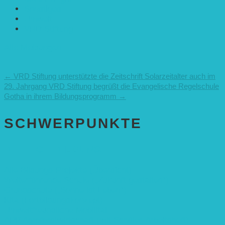
Sonstiges
Umwelt
VRD Stiftung
Alle Meldungen
←
VRD Stiftung unterstützte die Zeitschrift Solarzeitalter auch im
29. Jahrgang
VRD Stiftung begrüßt die Evangelische Regelschule
Gotha in ihrem Bildungsprogramm
→
SCHWER­PUNKTE
BEREICH BILDUNG
Alle Bildungs-Projekte (Übersicht)
Weiterführende Schule („Zukunft gestalten“)
Grundschule („Sonne ist Leben“)
Kita (Fortbildungskonzept)
Umweltfreundliche Mobilität
APP Agroforstwirtschaft (mit Schüler-Arbeitsheft)