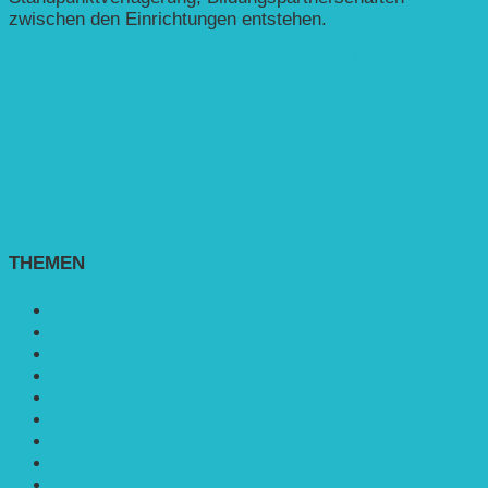
zwischen den Einrichtungen entstehen.
Nähere Informationen zur gemeinnützigen Deutschen
Postcode-Lotterie finden Sie hier.
THEMEN
Agroforst
Bildung
Entwicklungs­zusammenarbeit
Erneuerbare Energie
Mobilität
Nachhaltigkeit
Politik & Gesellschaft
Rennmaus
Solarenergie