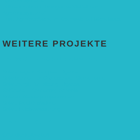
Agroforstsysteme“
„Klimaschutz und biologische Vielfalt durch
Agroforstsysteme“
Erste Agroforstfläche im Odenwald bei Michelstadt
WEITERE PROJEKTE
ENTWICKLUNGS­ZUSAMMENARBEIT
Solaranlage in Kampala, Uganda
Solarbrunnen für Grundschule, Sierra Leone
Solarenergie für Bildung, Uganda
SolGhana – Connecting Schools
Solares Wasserpumpensystem
Solare Medizinstationen
Solare Feldbewässerung
EINZELPROJEKTE
Öffentlichkeitsarbeit