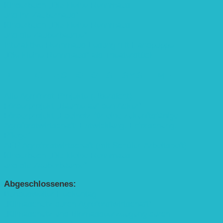
Kinderbuch „Die kleine Rennmaus
und ihr Zauberhaus“
Kinderbuch „Die kleine Rennmaus
und die Zauberbäume“
Interaktive Rennmaus-Lesung mit Handpuppe
„Die kleine Rennmaus“ als Theaterstück
BEREICH AGROFORST-SYSTEME
Alle Agroforst-Projekte (Übersicht)
Förderprojekt „Bäume auf den Acker“
Förderprojekt „Edelholz für eine zukunftsfähige
Agroforstwirtschaft: Entwicklung, Erforschung,
Pflege”
APP Agroforstwirtschaft (mit Schüler-Arbeitsheft)
Kinderbuch „Die kleine Rennmaus
und die Zauberbäume“
Abgeschlossenes:
Bundesweiter Heckentag
„Klimaschutz durch Agroforstwirtschaft“
„Klimaschutz und Biomasse­erzeugung durch