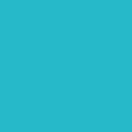
STIFTUNG
Stifter
Vorstand
Stiftungsrat
Mitarbeitende
Leitbild und Hintergrund
Juristisches
FÖRDERUNG
Antragstellung
SPENDEN & ZUSTIFTUNGEN
KONTAKT
Impressum
Datenschutzerklärung