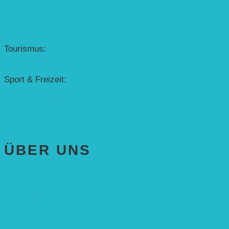
Erfolgscontracting
Denkmalschutz
Solar-Sonnenuhr
Forschung & Entwicklung
Tourismus:
– Baikalsee
– Solarschiff Heidelberg
Sport & Freizeit:
– Energielernpfad
– Solarboot-Regatta
Hauswirtschaftstechnik
ÜBER UNS
AKTUELLES
STIFTUNG
Stifter
Vorstand