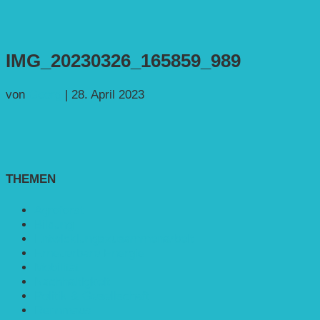
IMG_20230326_165859_989
von
Georg
|
28. April 2023
THEMEN
Agroforst
Bildung
Entwicklungs­zusammenarbeit
Erneuerbare Energie
Mobilität
Nachhaltigkeit
Politik & Gesellschaft
Rennmaus