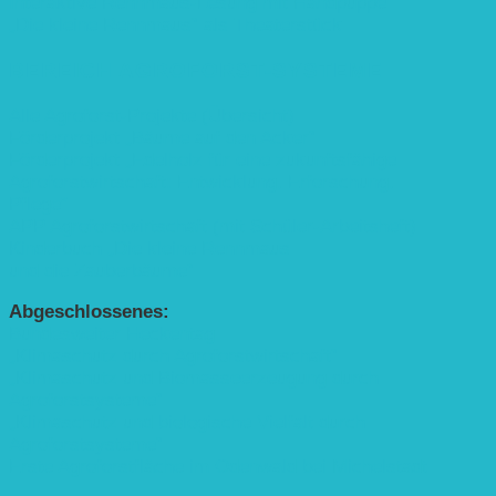
Interaktive Rennmaus-Lesung mit Handpuppe
„Die kleine Rennmaus“ als Theaterstück
BEREICH AGROFORST-SYSTEME
Alle Agroforst-Projekte (Übersicht)
Förderprojekt „Bäume auf den Acker“
Förderprojekt „Edelholz für eine zukunftsfähige
Agroforstwirtschaft: Entwicklung, Erforschung,
Pflege”
APP Agroforstwirtschaft (mit Schüler-Arbeitsheft)
Kinderbuch „Die kleine Rennmaus
und die Zauberbäume“
Abgeschlossenes:
Bundesweiter Heckentag
„Klimaschutz durch Agroforstwirtschaft“
„Klimaschutz und Biomasse­erzeugung durch
Agroforstsysteme“
„Klimaschutz und biologische Vielfalt durch
Agroforstsysteme“
Erste Agroforstfläche im Odenwald bei Michelstadt