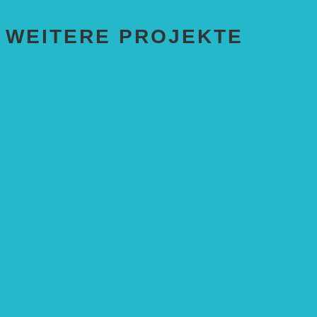
WEITERE PROJEKTE
ENTWICKLUNGS­ZUSAMMENARBEIT
Solaranlage in Kampala, Uganda
Solarbrunnen für Grundschule, Sierra Leone
Solarenergie für Bildung, Uganda
SolGhana – Connecting Schools
Solares Wasserpumpensystem
Solare Medizinstationen
Solare Feldbewässerung
EINZELPROJEKTE
Öffentlichkeitsarbeit
Meeresschildkrötenschutz
Solarzelle mit Tracker
Studentisches Energieforum
Energiedetektive
Weißrussland