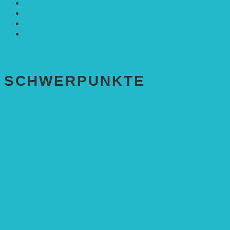
Solarenergie
Sonstiges
Umwelt
VRD Stiftung
Alle Meldungen
SCHWER­PUNKTE
BEREICH BILDUNG
Alle Bildungs-Projekte (Übersicht)
Weiterführende Schule („Zukunft gestalten“)
Grundschule („Sonne ist Leben“)
Kita (Fortbildungskonzept)
Umweltfreundliche Mobilität
APP Agroforstwirtschaft (mit Schüler-Arbeitsheft)
Kinderbuch „Die kleine Rennmaus
und ihr Zauberhaus“
Kinderbuch „Die kleine Rennmaus
und die Zauberbäume“