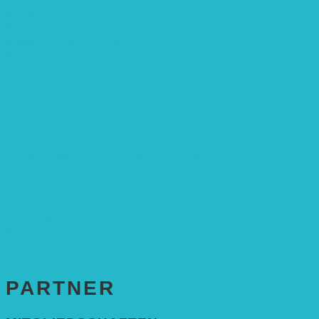
Stiftungsrat
Mitarbeitende
Leitbild und Hintergrund
Juristisches
FÖRDERUNG
Antragstellung
SPENDEN & ZUSTIFTUNGEN
KONTAKT
Impressum
Datenschutzerklärung
PARTNER