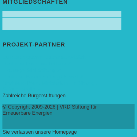
MITGLIEDSCHAFTEN
PROJEKT-PARTNER
Bundesprogramm leben.natur.vielfalt ➚
Deutsche Postcode Lotterie ➚
Eva Mayr-Stihl Stiftung ➚
Deutsche Bundesstiftung Umwelt ➚
Rheinland-Pfalz, Ministerium für Bildung ➚
Stiftung Veolia ➚
Zahlreiche Bürgerstiftungen
© Copyright 2009-2026 | VRD Stiftung für
Erneuerbare Energien
Sie verlassen unsere Homepage