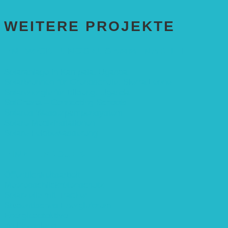
WEITERE PROJEKTE
ENTWICKLUNGS­ZUSAMMENARBEIT
Solaranlage in Kampala, Uganda
Solarbrunnen für Grundschule, Sierra Leone
Solarenergie für Bildung, Uganda
SolGhana – Connecting Schools
Solares Wasserpumpensystem
Solare Medizinstationen
Solare Feldbewässerung
EINZELPROJEKTE
Öffentlichkeitsarbeit
Meeresschildkrötenschutz
Solarzelle mit Tracker
Studentisches Energieforum
Energiedetektive
Weißrussland