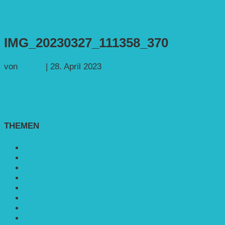
IMG_20230327_111358_370
von
Georg
|
28. April 2023
THEMEN
Agroforst
Bildung
Entwicklungs­zusammenarbeit
Erneuerbare Energie
Mobilität
Nachhaltigkeit
Politik & Gesellschaft
Rennmaus