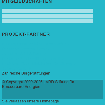
MITGLIEDSCHAFTEN
PROJEKT-PARTNER
Bundesprogramm leben.natur.vielfalt ➚
Deutsche Postcode Lotterie ➚
Eva Mayr-Stihl Stiftung ➚
Deutsche Bundesstiftung Umwelt ➚
Rheinland-Pfalz, Ministerium für Bildung ➚
Stiftung Veolia ➚
Zahlreiche Bürgerstiftungen
© Copyright 2009-2026 | VRD Stiftung für
Erneuerbare Energien
Sie verlassen unsere Homepage