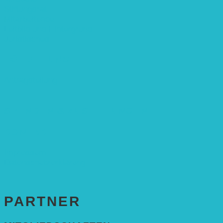
Stiftungsrat
Mitarbeitende
Leitbild und Hintergrund
Juristisches
FÖRDERUNG
Antragstellung
SPENDEN & ZUSTIFTUNGEN
KONTAKT
Impressum
Datenschutzerklärung
PARTNER