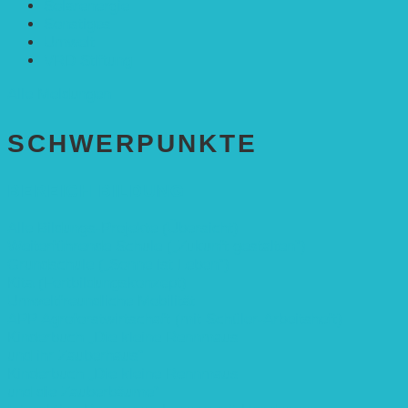
Solarenergie
Sonstiges
Umwelt
VRD Stiftung
Alle Meldungen
SCHWER­PUNKTE
BEREICH BILDUNG
Alle Bildungs-Projekte (Übersicht)
Weiterführende Schule („Zukunft gestalten“)
Grundschule („Sonne ist Leben“)
Kita (Fortbildungskonzept)
Umweltfreundliche Mobilität
APP Agroforstwirtschaft (mit Schüler-Arbeitsheft)
Kinderbuch „Die kleine Rennmaus
und ihr Zauberhaus“
Kinderbuch „Die kleine Rennmaus
und die Zauberbäume“