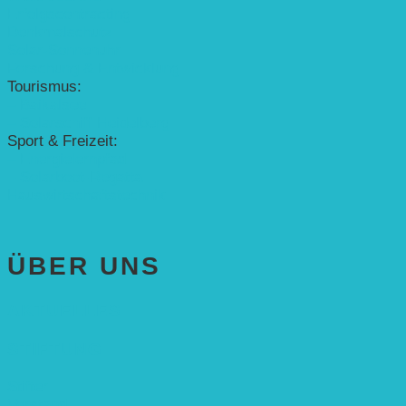
Erfolgscontracting
Denkmalschutz
Solar-Sonnenuhr
Forschung & Entwicklung
Tourismus:
– Baikalsee
– Solarschiff Heidelberg
Sport & Freizeit:
– Energielernpfad
– Solarboot-Regatta
Hauswirtschaftstechnik
ÜBER UNS
AKTUELLES
STIFTUNG
Stifter
Vorstand