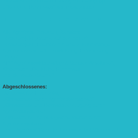
Interaktive Rennmaus-Lesung mit Handpuppe
„Die kleine Rennmaus“ als Theaterstück
BEREICH AGROFORST-SYSTEME
Alle Agroforst-Projekte (Übersicht)
Förderprojekt „Bäume auf den Acker“
Förderprojekt „Edelholz für eine zukunftsfähige
Agroforstwirtschaft: Entwicklung, Erforschung,
Pflege”
APP Agroforstwirtschaft (mit Schüler-Arbeitsheft)
Kinderbuch „Die kleine Rennmaus
und die Zauberbäume“
Abgeschlossenes:
Bundesweiter Heckentag
„Klimaschutz durch Agroforstwirtschaft“
„Klimaschutz und Biomasse­erzeugung durch
Agroforstsysteme“
„Klimaschutz und biologische Vielfalt durch
Agroforstsysteme“
Erste Agroforstfläche im Odenwald bei Michelstadt