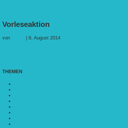
Vorleseaktion
von
Georg
|
8. August 2014
THEMEN
Agroforst
Bildung
Entwicklungs­zusammenarbeit
Erneuerbare Energie
Mobilität
Nachhaltigkeit
Politik & Gesellschaft
Rennmaus