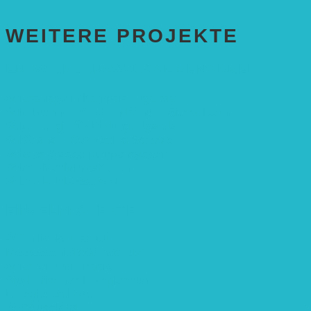
WEITERE PROJEKTE
ENTWICKLUNGS­ZUSAMMENARBEIT
Solaranlage in Kampala, Uganda
Solarbrunnen für Grundschule, Sierra Leone
Solarenergie für Bildung, Uganda
SolGhana – Connecting Schools
Solares Wasserpumpensystem
Solare Medizinstationen
Solare Feldbewässerung
EINZELPROJEKTE
Öffentlichkeitsarbeit
Meeresschildkrötenschutz
Solarzelle mit Tracker
Studentisches Energieforum
Energiedetektive
Weißrussland