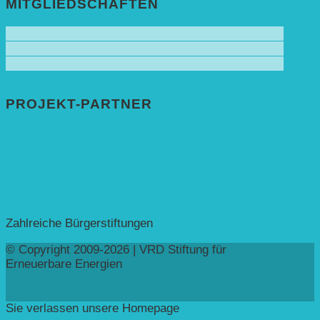
MITGLIEDSCHAFTEN
PROJEKT-PARTNER
Bundesprogramm leben.natur.vielfalt ➚
Deutsche Postcode Lotterie ➚
Eva Mayr-Stihl Stiftung ➚
Deutsche Bundesstiftung Umwelt ➚
Rheinland-Pfalz, Ministerium für Bildung ➚
Stiftung Veolia ➚
Zahlreiche Bürgerstiftungen
© Copyright 2009-2026 | VRD Stiftung für
Erneuerbare Energien
Sie verlassen unsere Homepage