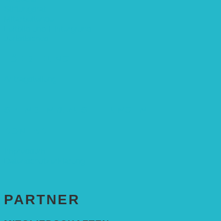
Stiftungsrat
Mitarbeitende
Leitbild und Hintergrund
Juristisches
FÖRDERUNG
Antragstellung
SPENDEN & ZUSTIFTUNGEN
KONTAKT
Impressum
Datenschutzerklärung
PARTNER