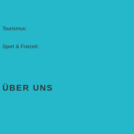
Erfolgscontracting
Denkmalschutz
Solar-Sonnenuhr
Forschung & Entwicklung
Tourismus:
– Baikalsee
– Solarschiff Heidelberg
Sport & Freizeit:
– Energielernpfad
– Solarboot-Regatta
Hauswirtschaftstechnik
ÜBER UNS
AKTUELLES
STIFTUNG
Stifter
Vorstand