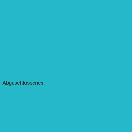
Interaktive Rennmaus-Lesung mit Handpuppe
„Die kleine Rennmaus“ als Theaterstück
BEREICH AGROFORST-SYSTEME
Alle Agroforst-Projekte (Übersicht)
Förderprojekt „Bäume auf den Acker“
Förderprojekt „Edelholz für eine zukunftsfähige
Agroforstwirtschaft: Entwicklung, Erforschung,
Pflege”
APP Agroforstwirtschaft (mit Schüler-Arbeitsheft)
Kinderbuch „Die kleine Rennmaus
und die Zauberbäume“
Abgeschlossenes:
Bundesweiter Heckentag
„Klimaschutz durch Agroforstwirtschaft“
„Klimaschutz und Biomasse­erzeugung durch
Agroforstsysteme“
„Klimaschutz und biologische Vielfalt durch
Agroforstsysteme“
Erste Agroforstfläche im Odenwald bei Michelstadt