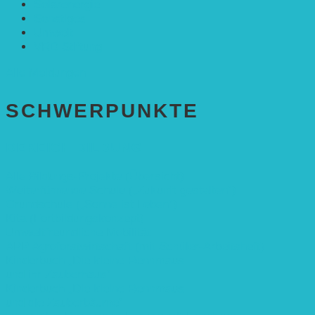
Solarenergie
Sonstiges
Umwelt
VRD Stiftung
Alle Meldungen
SCHWER­PUNKTE
BEREICH BILDUNG
Alle Bildungs-Projekte (Übersicht)
Weiterführende Schule („Zukunft gestalten“)
Grundschule („Sonne ist Leben“)
Kita (Fortbildungskonzept)
Umweltfreundliche Mobilität
APP Agroforstwirtschaft (mit Schüler-Arbeitsheft)
Kinderbuch „Die kleine Rennmaus
und ihr Zauberhaus“
Kinderbuch „Die kleine Rennmaus
und die Zauberbäume“