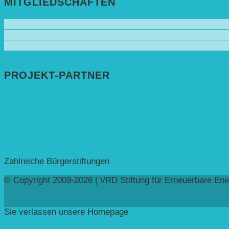
MITGLIEDSCHAFTEN
PROJEKT-PARTNER
Bundesprogramm leben.natur.vielfalt ➚
Deutsche Postcode Lotterie ➚
Eva Mayr-Stihl Stiftung ➚
Deutsche Bundesstiftung Umwelt ➚
Rheinland-Pfalz, Ministerium für Bildung ➚
Stiftung Veolia ➚
Zahlreiche Bürgerstiftungen
© Copyright 2009-2026 | VRD Stiftung für Erneuerbare Ene
Sie verlassen unsere Homepage