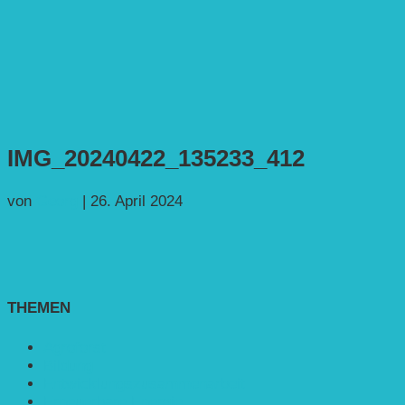
IMG_20240422_135233_412
von
Georg
|
26. April 2024
THEMEN
Agroforst
Bildung
Entwicklungs­zusammenarbeit
Erneuerbare Energie