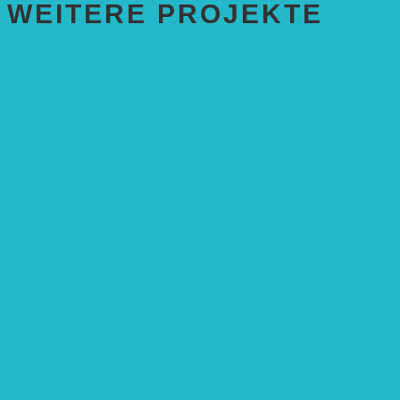
WEITERE PROJEKTE
ENTWICKLUNGS­ZUSAMMENARBEIT
Solaranlage in Kampala, Uganda
Solarbrunnen für Grundschule, Sierra Leone
Solarenergie für Bildung, Uganda
SolGhana – Connecting Schools
Solares Wasserpumpensystem
Solare Medizinstationen
Solare Feldbewässerung
EINZELPROJEKTE
Öffentlichkeitsarbeit
Meeresschildkrötenschutz
Solarzelle mit Tracker
Studentisches Energieforum
Energiedetektive
Weißrussland
Erfolgscontracting