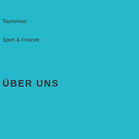
Denkmalschutz
Solar-Sonnenuhr
Forschung & Entwicklung
Tourismus:
– Baikalsee
– Solarschiff Heidelberg
Sport & Freizeit:
– Energielernpfad
– Solarboot-Regatta
Hauswirtschaftstechnik
ÜBER UNS
AKTUELLES
STIFTUNG
Stifter
Vorstand