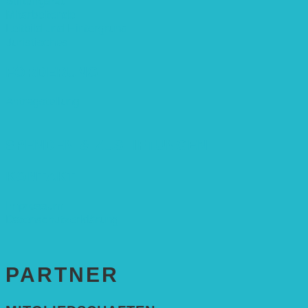
Stiftungsrat
Mitarbeitende
Leitbild und Hintergrund
Juristisches
FÖRDERUNG
Antragstellung
SPENDEN & ZUSTIFTUNGEN
KONTAKT
Impressum
Datenschutzerklärung
PARTNER