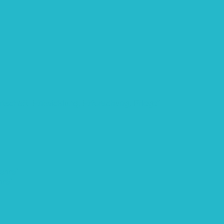
rtschaft: Entwicklung, Erforschung, Pflege”
teme“
eme“