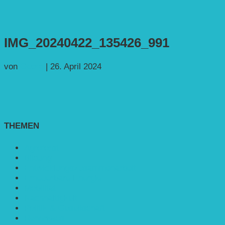
IMG_20240422_135426_991
von
Georg
|
26. April 2024
THEMEN
Agroforst
Bildung
Entwicklungs­zusammenarbeit
Erneuerbare Energie
Mobilität
Nachhaltigkeit
Politik & Gesellschaft
Rennmaus