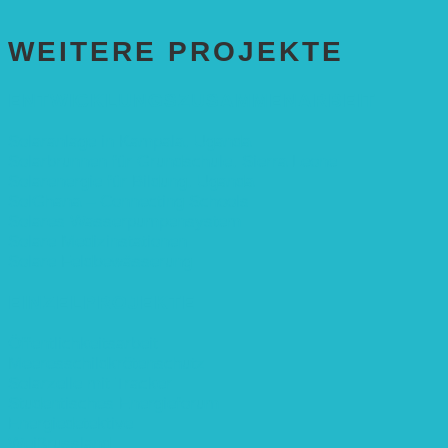
WEITERE PROJEKTE
ENTWICKLUNGS­ZUSAMMENARBEIT
Solaranlage in Kampala, Uganda
Solarbrunnen für Grundschule, Sierra Leone
Solarenergie für Bildung, Uganda
SolGhana – Connecting Schools
Solares Wasserpumpensystem
Solare Medizinstationen
Solare Feldbewässerung
EINZELPROJEKTE
Öffentlichkeitsarbeit
Meeresschildkrötenschutz
Solarzelle mit Tracker
Studentisches Energieforum
Energiedetektive
Weißrussland