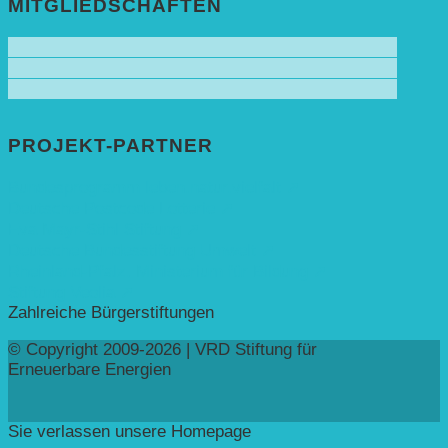
MITGLIEDSCHAFTEN
PROJEKT-PARTNER
Bundesprogramm leben.natur.vielfalt ➚
Deutsche Postcode Lotterie ➚
Eva Mayr-Stihl Stiftung ➚
Deutsche Bundesstiftung Umwelt ➚
Rheinland-Pfalz, Ministerium für Bildung ➚
Stiftung Veolia ➚
Zahlreiche Bürgerstiftungen
© Copyright 2009-2026 | VRD Stiftung für
Erneuerbare Energien
Sie verlassen unsere Homepage