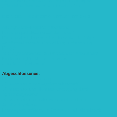
Interaktive Rennmaus-Lesung mit Handpuppe
„Die kleine Rennmaus“ als Theaterstück
BEREICH AGROFORST-SYSTEME
Alle Agroforst-Projekte (Übersicht)
Förderprojekt „Bäume auf den Acker“
Förderprojekt „Edelholz für eine zukunftsfähige
Agroforstwirtschaft: Entwicklung, Erforschung,
Pflege”
APP Agroforstwirtschaft (mit Schüler-Arbeitsheft)
Kinderbuch „Die kleine Rennmaus
und die Zauberbäume“
Abgeschlossenes:
Bundesweiter Heckentag
„Klimaschutz durch Agroforstwirtschaft“
„Klimaschutz und Biomasse­erzeugung durch
Agroforstsysteme“
„Klimaschutz und biologische Vielfalt durch
Agroforstsysteme“
Erste Agroforstfläche im Odenwald bei Michelstadt