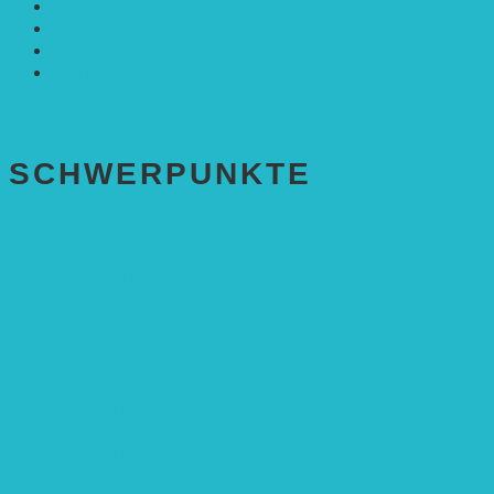
Solarenergie
Sonstiges
Umwelt
VRD Stiftung
Alle Meldungen
SCHWER­PUNKTE
BEREICH BILDUNG
Alle Bildungs-Projekte (Übersicht)
Weiterführende Schule („Zukunft gestalten“)
Grundschule („Sonne ist Leben“)
Kita (Fortbildungskonzept)
Umweltfreundliche Mobilität
APP Agroforstwirtschaft (mit Schüler-Arbeitsheft)
Kinderbuch „Die kleine Rennmaus
und ihr Zauberhaus“
Kinderbuch „Die kleine Rennmaus
und die Zauberbäume“