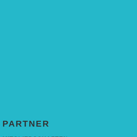
Stiftungsrat
Mitarbeitende
Leitbild und Hintergrund
Juristisches
FÖRDERUNG
Antragstellung
SPENDEN & ZUSTIFTUNGEN
KONTAKT
Impressum
Datenschutzerklärung
PARTNER