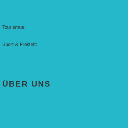
Erfolgscontracting
Denkmalschutz
Solar-Sonnenuhr
Forschung & Entwicklung
Tourismus:
– Baikalsee
– Solarschiff Heidelberg
Sport & Freizeit:
– Energielernpfad
– Solarboot-Regatta
Hauswirtschaftstechnik
ÜBER UNS
AKTUELLES
STIFTUNG
Stifter
Vorstand