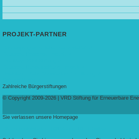
PROJEKT-PARTNER
Bundesprogramm leben.natur.vielfalt ➚
Deutsche Postcode Lotterie ➚
Eva Mayr-Stihl Stiftung ➚
Deutsche Bundesstiftung Umwelt ➚
Rheinland-Pfalz, Ministerium für Bildung ➚
Stiftung Veolia ➚
Zahlreiche Bürgerstiftungen
© Copyright 2009-2026 | VRD Stiftung für Erneuerbare Ene
Sie verlassen unsere Homepage
Bildungsministerium (@Bildung_RLP) Twitter