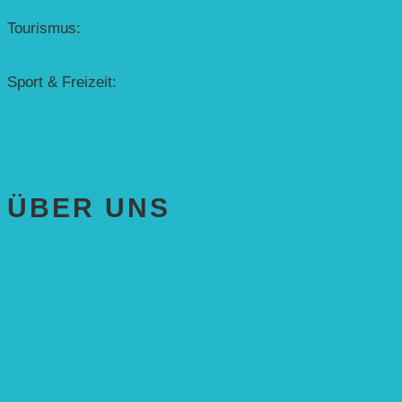
Forschung & Entwicklung
Tourismus:
– Baikalsee
– Solarschiff Heidelberg
Sport & Freizeit:
– Energielernpfad
– Solarboot-Regatta
Hauswirtschaftstechnik
ÜBER UNS
AKTUELLES
STIFTUNG
Stifter
Vorstand
Stiftungsrat
Mitarbeitende