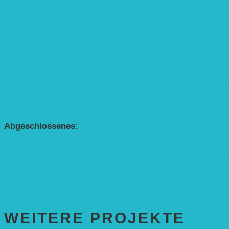
Kinderbuch „Die kleine Rennmaus und die Zauberbäume“
Interaktive Rennmaus-Lesung mit Handpuppe
„Die kleine Rennmaus“ als Theaterstück
BEREICH AGROFORST-SYSTEME
Alle Agroforst-Projekte (Übersicht)
Förderprojekt „Bäume auf den Acker“
Förderprojekt „Edelholz für eine zukunftsfähige Agroforstwi
APP Agroforstwirtschaft (mit Schüler-Arbeitsheft)
Kinderbuch „Die kleine Rennmaus und die Zauberbäume“
Abgeschlossenes:
Bundesweiter Heckentag
„Klimaschutz durch Agroforstwirtschaft“
„Klimaschutz und Biomasse­erzeugung durch Agroforstsys
„Klimaschutz und biologische Vielfalt durch Agroforstsyst
Erste Agroforstfläche im Odenwald bei Michelstadt
WEITERE PROJEKTE