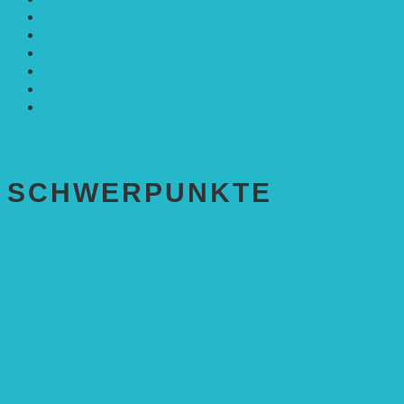
Politik & Gesellschaft
Rennmaus
Solarenergie
Sonstiges
Umwelt
VRD Stiftung
Alle Meldungen
SCHWER­PUNKTE
BEREICH BILDUNG
Alle Bildungs-Projekte (Übersicht)
Weiterführende Schule („Zukunft gestalten“)
Grundschule („Sonne ist Leben“)
Kita (Fortbildungskonzept)
Umweltfreundliche Mobilität
APP Agroforstwirtschaft (mit Schüler-Arbeitsheft)
Kinderbuch „Die kleine Rennmaus und ihr Zauberhaus“