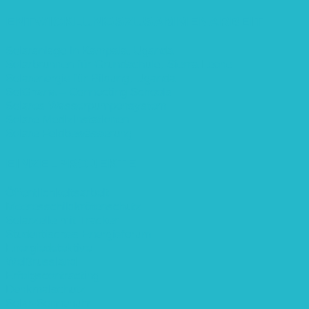
ENTWICKLUNGS­ZUSAMMENARBEIT
Solaranlage in Kampala, Uganda
Solarbrunnen für Grundschule, Sierra Leone
Solarenergie für Bildung, Uganda
SolGhana – Connecting Schools
Solares Wasserpumpensystem
Solare Medizinstationen
Solare Feldbewässerung
EINZELPROJEKTE
Öffentlichkeitsarbeit
Meeresschildkrötenschutz
Solarzelle mit Tracker
Studentisches Energieforum
Energiedetektive
Weißrussland
Erfolgscontracting
Denkmalschutz
Solar-Sonnenuhr