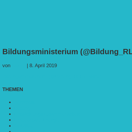
Bildungsministerium (@Bildung_RLP
von
Georg
|
8. April 2019
Bildungsministerium (@Bildung_RLP) Twitter
THEMEN
Agroforst
Bildung
Entwicklungs­zusammenarbeit
Erneuerbare Energie
Mobilität
Nachhaltigkeit