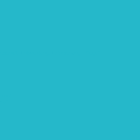
rtschaft: Entwicklung, Erforschung, Pflege”
teme“
eme“