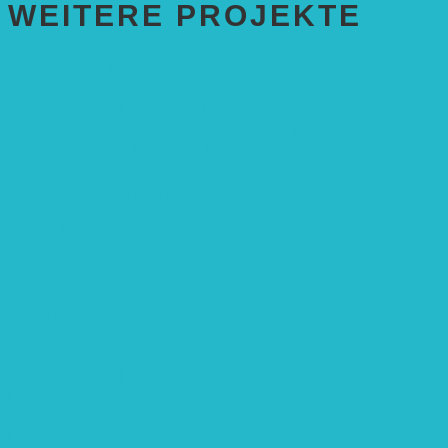
WEITERE PROJEKTE
ENTWICKLUNGS­ZUSAMMENARBEIT
Solaranlage in Kampala, Uganda
Solarbrunnen für Grundschule, Sierra Leone
Solarenergie für Bildung, Uganda
SolGhana – Connecting Schools
Solares Wasserpumpensystem
Solare Medizinstationen
Solare Feldbewässerung
EINZELPROJEKTE
Öffentlichkeitsarbeit
Meeresschildkrötenschutz
Solarzelle mit Tracker
Studentisches Energieforum
Energiedetektive
Weißrussland
Erfolgscontracting