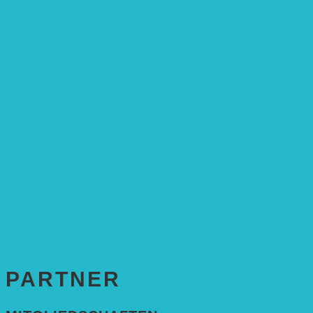
Stiftungsrat
Mitarbeitende
Leitbild und Hintergrund
Juristisches
FÖRDERUNG
Antragstellung
SPENDEN & ZUSTIFTUNGEN
KONTAKT
Impressum
Datenschutzerklärung
PARTNER