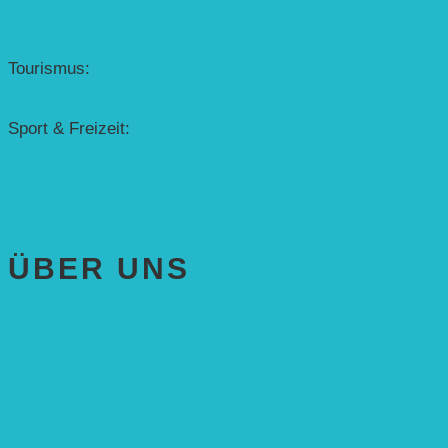
Denkmalschutz
Solar-Sonnenuhr
Forschung & Entwicklung
Tourismus:
– Baikalsee
– Solarschiff Heidelberg
Sport & Freizeit:
– Energielernpfad
– Solarboot-Regatta
Hauswirtschaftstechnik
ÜBER UNS
AKTUELLES
STIFTUNG
Stifter
Vorstand