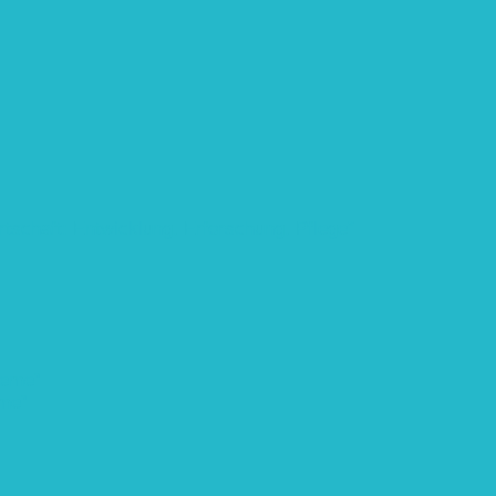
rtschaft: Entwicklung, Erforschung, Pflege”
teme“
eme“