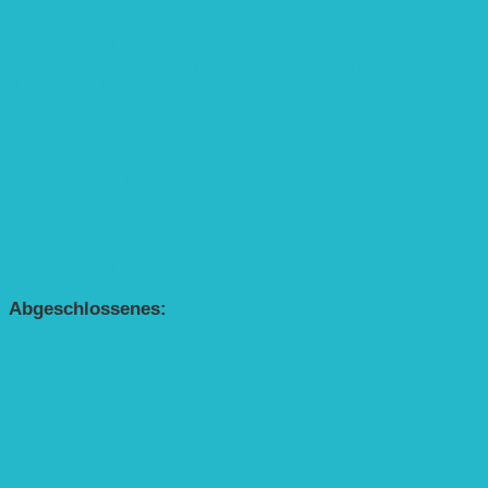
APP Agroforstwirtschaft (mit Schüler-Arbeitsheft)
Kinderbuch „Die kleine Rennmaus und ihr Zauberhaus“
Kinderbuch „Die kleine Rennmaus und die Zauberbäume“
Interaktive Rennmaus-Lesung mit Handpuppe
„Die kleine Rennmaus“ als Theaterstück
BEREICH AGROFORST-SYSTEME
Alle Agroforst-Projekte (Übersicht)
Förderprojekt „Bäume auf den Acker“
Förderprojekt „Edelholz für eine zukunftsfähige Agroforstwi
APP Agroforstwirtschaft (mit Schüler-Arbeitsheft)
Kinderbuch „Die kleine Rennmaus und die Zauberbäume“
Abgeschlossenes:
Bundesweiter Heckentag
„Klimaschutz durch Agroforstwirtschaft“
„Klimaschutz und Biomasse­erzeugung durch Agroforstsys
„Klimaschutz und biologische Vielfalt durch Agroforstsyst
Erste Agroforstfläche im Odenwald bei Michelstadt