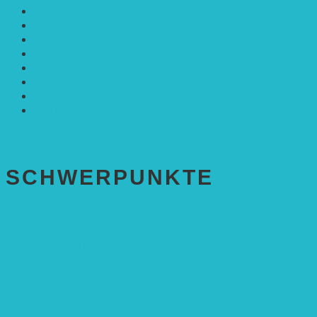
Mobilität
Nachhaltigkeit
Politik & Gesellschaft
Rennmaus
Solarenergie
Sonstiges
Umwelt
VRD Stiftung
Alle Meldungen
SCHWER­PUNKTE
BEREICH BILDUNG
Alle Bildungs-Projekte (Übersicht)
Weiterführende Schule („Zukunft gestalten“)
Grundschule („Sonne ist Leben“)
Kita (Fortbildungskonzept)
Umweltfreundliche Mobilität