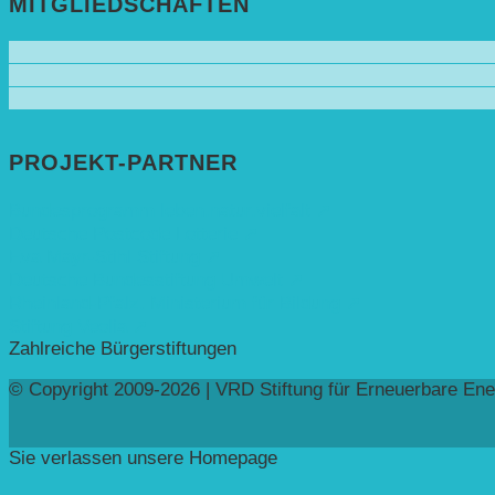
MITGLIEDSCHAFTEN
PROJEKT-PARTNER
Bundesprogramm leben.natur.vielfalt ➚
Deutsche Postcode Lotterie ➚
Eva Mayr-Stihl Stiftung ➚
Deutsche Bundesstiftung Umwelt ➚
Rheinland-Pfalz, Ministerium für Bildung ➚
Stiftung Veolia ➚
Zahlreiche Bürgerstiftungen
© Copyright 2009-2026 | VRD Stiftung für Erneuerbare Ene
Sie verlassen unsere Homepage